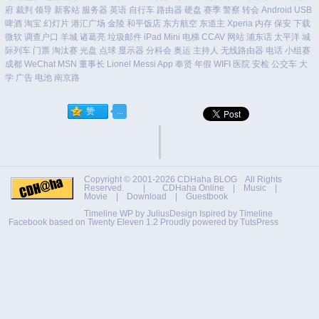
府
裁判
领导
新客站
服务器
英语
自行车
路由器
硬盘
赛季
警察
转会
Android
USB
啤酒
淘宝
幻灯片
港汇广场
金陵
和平饭店
东方航空
东道主
Xperia
内存
保安
下载
微软
调查户口
羊城
诸葛亮
垃圾邮件
iPad Mini
电梯
CCAV
网站
浦东话
太平洋
城
际列车
门票
淘汰赛
光盘
点球
显示器
分科会
奥运
主持人
无线路由器
电话
小组赛
成都
WeChat
MSN
董事长
Lionel Messi
App
奉贤
年假
WIFI
医院
安检
公交车
大
学
广告
电池
南京路
Copyright © 2001-2026
CDHaha BLOG
All Rights
Reserved. |
CDHaha Online
|
Music
|
Movie
|
Download
|
Guestbook
Timeline WP by
JuliusDesign
Ispired by
Timeline
Facebook
based on
Twenty Eleven 1.2
Proudly powered by TutsPress