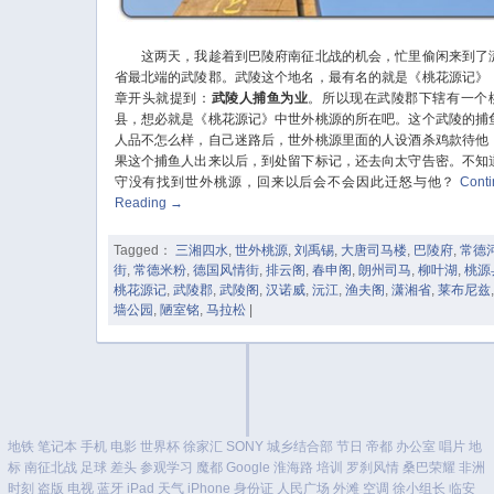
这两天，我趁着到巴陵府南征北战的机会，忙里偷闲来到了
省最北端的武陵郡。武陵这个地名，最有名的就是《桃花源记》
章开头就提到：
武陵人捕鱼为业
。所以现在武陵郡下辖有一个
县，想必就是《桃花源记》中世外桃源的所在吧。这个武陵的捕
人品不怎么样，自己迷路后，世外桃源里面的人设酒杀鸡款待他
果这个捕鱼人出来以后，到处留下标记，还去向太守告密。不知
守没有找到世外桃源，回来以后会不会因此迁怒与他？
Cont
Reading
→
Tagged：
三湘四水
,
世外桃源
,
刘禹锡
,
大唐司马楼
,
巴陵府
,
常德
街
,
常德米粉
,
德国风情街
,
排云阁
,
春申阁
,
朗州司马
,
柳叶湖
,
桃源
桃花源记
,
武陵郡
,
武陵阁
,
汉诺威
,
沅江
,
渔夫阁
,
潇湘省
,
莱布尼兹
墙公园
,
陋室铭
,
马拉松
|
地铁
笔记本
手机
电影
世界杯
徐家汇
SONY
城乡结合部
节日
帝都
办公室
唱片
地
标
南征北战
足球
差头
参观学习
魔都
Google
淮海路
培训
罗刹风情
桑巴荣耀
非洲
时刻
盗版
电视
蓝牙
iPad
天气
iPhone
身份证
人民广场
外滩
空调
徐小组长
临安