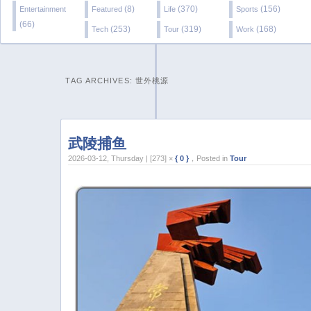
(8)
(370)
(156)
Entertainment
Featured
Life
Sports
(66)
(253)
(319)
(168)
Tech
Tour
Work
TAG ARCHIVES:
世外桃源
武陵捕鱼
2026-03-12, Thursday | [273] ×
{ 0 }
，Posted in
Tour