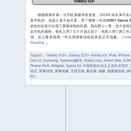
根据我两年换一次手机来频率来推算，2024年末本来不应
新手机的，但是人算不如天算，用了整整一年的
SONY Xperia 5
机恰好在前天出现了屏幕绿线的问题。我在网上一查，这个居然
款手机的通病，有的人用了几个月就出现了，有的人用了两三年
现，这么看来我用一年出现屏幕绿线也算是正常现象。
Cont
Reading
→
Tagged：
Galaxy S10+
,
Galaxy S23+
,
GoodLock
,
iPad
,
iPhone
,
One UI
,
Samsung
,
Samsung账号
,
Smart Lock
,
Smart View
,
SON
Theme Park
,
Widgets
,
Xperia 5II
,
中国特色社会主义先行示范区
,
强北
,
屏幕绿线
,
屏幕镜像
,
无线充电
,
氮化镓
,
磁吸
,
视频播放器
,
验
码
|