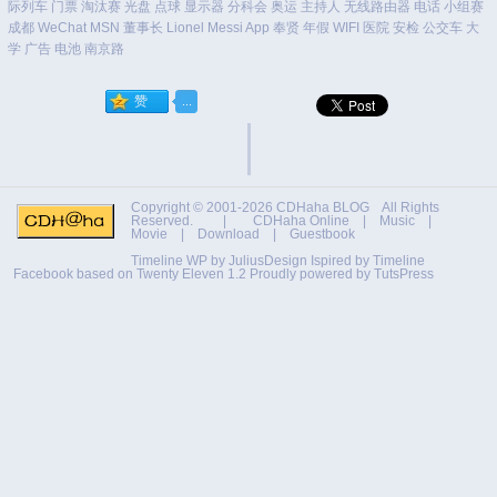
际列车
门票
淘汰赛
光盘
点球
显示器
分科会
奥运
主持人
无线路由器
电话
小组赛
成都
WeChat
MSN
董事长
Lionel Messi
App
奉贤
年假
WIFI
医院
安检
公交车
大
学
广告
电池
南京路
Copyright © 2001-2026
CDHaha BLOG
All Rights
Reserved. |
CDHaha Online
|
Music
|
Movie
|
Download
|
Guestbook
Timeline WP by
JuliusDesign
Ispired by
Timeline
Facebook
based on
Twenty Eleven 1.2
Proudly powered by TutsPress