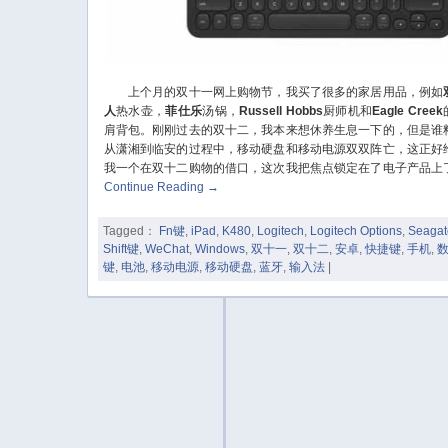
上个月的双十一网上购物节，我买了很多的家居用品，例如
人
热水壶，
菲仕乐
汤锅，
Russell Hobbs
厨师机和
Eagle Creek
肩背包。刚刚过去的双十二，我本来想休养生息一下的，但是谁
从潇湘到临安的过程中，移动硬盘和移动电源双双阵亡，这正好
我一个在双十二购物的借口，这次我把焦点锁定在了电子产品上
Continue Reading
→
Tagged：
Fn键
,
iPad
,
K480
,
Logitech
,
Logitech Options
,
Seagat
Shift键
,
WeChat
,
Windows
,
双十一
,
双十二
,
安卓
,
快捷键
,
手机
,
键
,
电池
,
移动电源
,
移动硬盘
,
蓝牙
,
输入法
|