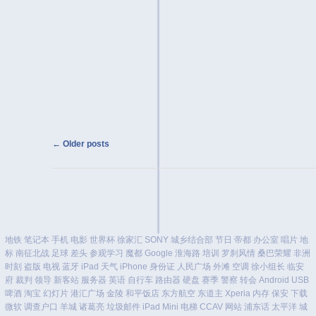
Post navigation
←
Older posts
地铁
笔记本
手机
电影
世界杯
徐家汇
SONY
城乡结合部
节日
帝都
办公室
唱片
地
标
南征北战
足球
差头
参观学习
魔都
Google
淮海路
培训
罗刹风情
桑巴荣耀
非洲
时刻
盗版
电视
蓝牙
iPad
天气
iPhone
身份证
人民广场
外滩
空调
徐小组长
临安
府
裁判
领导
新客站
服务器
英语
自行车
路由器
硬盘
赛季
警察
转会
Android
USB
啤酒
淘宝
幻灯片
港汇广场
金陵
和平饭店
东方航空
东道主
Xperia
内存
保安
下载
微软
调查户口
羊城
诸葛亮
垃圾邮件
iPad Mini
电梯
CCAV
网站
浦东话
太平洋
城