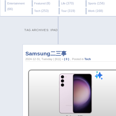
(8)
(370)
(156)
Entertainment
Featured
Life
Sports
(66)
(253)
(319)
(168)
Tech
Tour
Work
TAG ARCHIVES:
IPAD
Samsung二三事
2024-12-31, Tuesday | [611] ×
{ 0 }
，Posted in
Tech