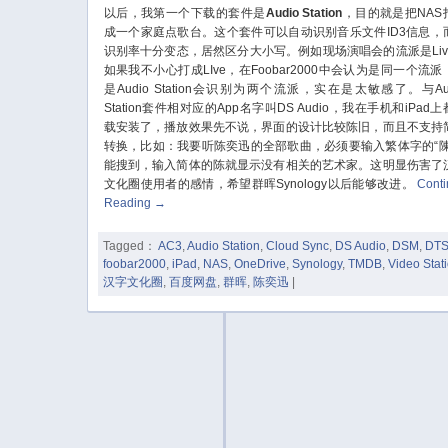
以后，我第一个下载的套件是
Audio Station
，目的就是把NAS
成一个家庭点歌台。这个套件可以自动识别音乐文件ID3信息，
识别率十分变态，居然区分大小写。例如现场演唱会的流派是Liv
如果我不小心打成LIve，在Foobar2000中会认为是同一个流派
是Audio Station会识别为两个流派，实在是太敏感了。与Aud
Station套件相对应的App名字叫DS Audio，我在手机和iPad
载安装了，播放效果先不说，界面的设计比较陈旧，而且不支持
转换，比如：我要听陈奕迅的全部歌曲，必须要输入繁体字的“陳
能搜到，输入简体的陈就显示没有相关的艺术家。这明显伤害了
文化圈使用者的感情，希望群晖Synology以后能够改进。
Cont
Reading
→
Tagged：
AC3
,
Audio Station
,
Cloud Sync
,
DS Audio
,
DSM
,
DT
foobar2000
,
iPad
,
NAS
,
OneDrive
,
Synology
,
TMDB
,
Video Stat
汉字文化圈
,
百度网盘
,
群晖
,
陈奕迅
|