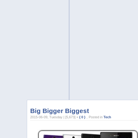
Big Bigger Biggest
2015-06-09, Tuesday | [5,673] ×
{ 0 }
，Posted in
Tech