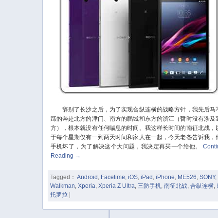
辞别了长沙之后，为了实现合纵连横的战略方针，我先后马
蹄的奔赴北方的津门、南方的鹏城和东方的浙江（暂时没有涉及
方），根本就没有任何喘息的时间。我这样长时间的南征北战，
于每个星期仅有一到两天时间和家人在一起，今天老爸告诉我，
手机坏了，为了解决这个大问题，我决定再买一个给他。
Cont
Reading
→
Tagged：
Android
,
Facetime
,
iOS
,
iPad
,
iPhone
,
ME526
,
SONY
,
Walkman
,
Xperia
,
Xperia Z Ultra
,
三防手机
,
南征北战
,
合纵连横
,
托罗拉
|