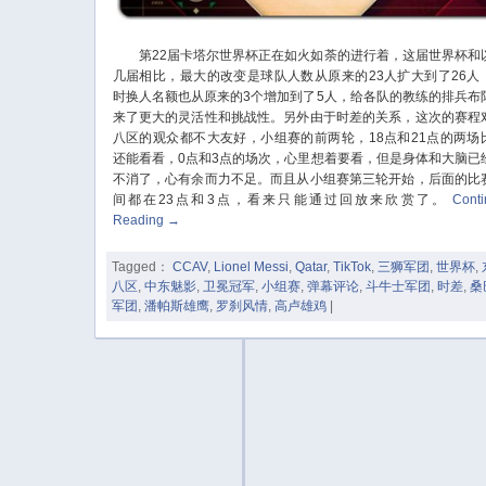
第22届卡塔尔世界杯正在如火如荼的进行着，这届世界杯和
几届相比，最大的改变是球队人数从原来的23人扩大到了26人
时换人名额也从原来的3个增加到了5人，给各队的教练的排兵布
来了更大的灵活性和挑战性。另外由于时差的关系，这次的赛程
八区的观众都不大友好，小组赛的前两轮，18点和21点的两场
还能看看，0点和3点的场次，心里想着要看，但是身体和大脑已
不消了，心有余而力不足。而且从小组赛第三轮开始，后面的比
间都在23点和3点，看来只能通过回放来欣赏了。
Cont
Reading
→
Tagged：
CCAV
,
Lionel Messi
,
Qatar
,
TikTok
,
三狮军团
,
世界杯
,
八区
,
中东魅影
,
卫冕冠军
,
小组赛
,
弹幕评论
,
斗牛士军团
,
时差
,
桑
军团
,
潘帕斯雄鹰
,
罗刹风情
,
高卢雄鸡
|