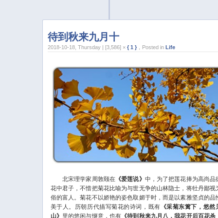
待到秋来九月十
2018-10-18, Thursday | [3,586] ×
{ 1 }
，Posted in
Life
北宋理学家周敦颐在
《爱莲说》
中，为了把莲花捧为高尚品
花中君子，不惜把菊花比喻为与世无争的山林隐士，将牡丹鄙视
俗的富人。菊花不以娇艳的姿色取媚于时，而是以素雅坚贞的品
美于人。历朝历代描写菊花的诗词，既有
《采菊东篱下，悠然
山》
里的悠闲与惬意，也有
《待到秋来九月八，我花开后百花杀