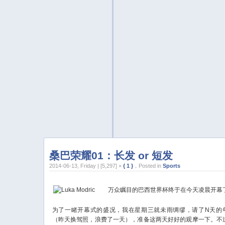
桑巴荣耀01：长发 or 短发
2014-06-13, Friday | [5,297] ×
{ 1 }
，Posted in
Sports
万众瞩目的巴西世界杯终于在今天凌晨开幕
为了一睹开幕式的盛况，我在星期三就未雨绸缪，请了N天的
（昨天换驾照，浪费了一天），准备这两天好好的观摩一下。不