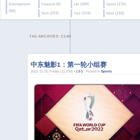
(8)
(369)
(156)
Entertainment
Featured
Life
Sports
(66)
(253)
(319)
(168)
Tech
Tour
Work
TAG ARCHIVES:
CCAV
中东魅影1：第一轮小组赛
2022-11-25, Friday | [1,750] ×
{ 0 }
，Posted in
Sports