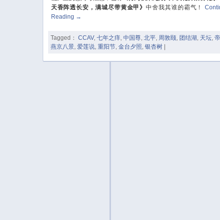
天香阵透长安，满城尽带黄金甲》
中舍我其谁的霸气！
Cont
Reading
→
Tagged：
CCAV
,
七年之痒
,
中国尊
,
北平
,
周敦颐
,
团结湖
,
天坛
,
燕京八景
,
爱莲说
,
重阳节
,
金台夕照
,
银杏树
|