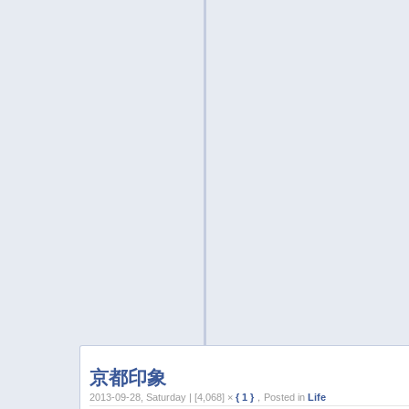
京都印象
2013-09-28, Saturday | [4,068] ×
{ 1 }
，Posted in
Life