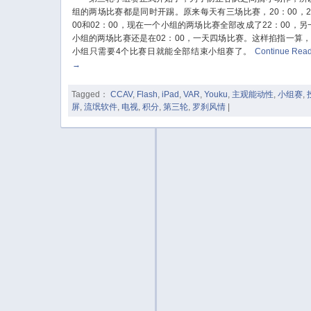
组的两场比赛都是同时开踢。原来每天有三场比赛，20：00，2
00和02：00，现在一个小组的两场比赛全部改成了22：00，另
小组的两场比赛还是在02：00，一天四场比赛。这样掐指一算，
小组只需要4个比赛日就能全部结束小组赛了。
Continue Rea
→
Tagged：
CCAV
,
Flash
,
iPad
,
VAR
,
Youku
,
主观能动性
,
小组赛
,
屏
,
流氓软件
,
电视
,
积分
,
第三轮
,
罗刹风情
|