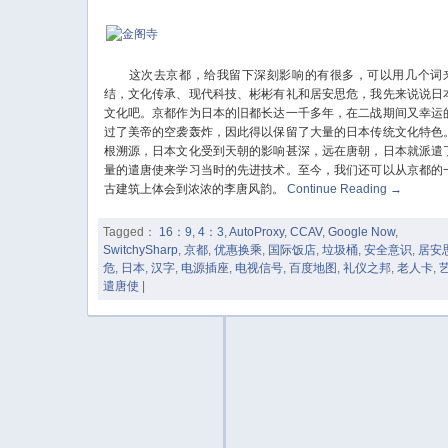
这次去京都，给我留下深刻影响的有很多，可以用几个词
结，文化传承、现代科技、彬彬有礼和居安思危，我先来说说日
文化吧。京都作为日本的旧都长达一千多年，在二战期间又幸运
过了美帝的空袭轰炸，因此得以保留了大量的日本传统文化特色
根溯源，日本文化受到天朝的影响甚深，远在唐朝，日本就派遣
量的遣唐使来学习当时的先进技术。至今，我们还可以从京都的
古建筑上体会到浓浓的李唐风韵。
Continue Reading
→
Tagged：
16：9
,
4：3
,
AutoProxy
,
CCAV
,
Google Now
,
SwitchySharp
,
京都
,
优惠换乘
,
国际饭店
,
垃圾桶
,
安全意识
,
居安
危
,
日本
,
汉字
,
电源插座
,
电视信号
,
百度地图
,
礼仪之邦
,
老人卡
,
遣唐使
|