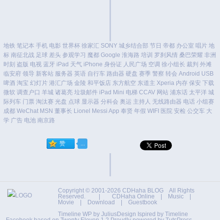
地铁
笔记本
手机
电影
世界杯
徐家汇
SONY
城乡结合部
节日
帝都
办公室
唱片
地
标
南征北战
足球
差头
参观学习
魔都
Google
淮海路
培训
罗刹风情
桑巴荣耀
非洲
时刻
盗版
电视
蓝牙
iPad
天气
iPhone
身份证
人民广场
空调
徐小组长
裁判
外滩
临安府
领导
新客站
服务器
英语
自行车
路由器
硬盘
赛季
警察
转会
Android
USB
啤酒
淘宝
幻灯片
港汇广场
金陵
和平饭店
东方航空
东道主
Xperia
内存
保安
下载
微软
调查户口
羊城
诸葛亮
垃圾邮件
iPad Mini
电梯
CCAV
网站
浦东话
太平洋
城
际列车
门票
淘汰赛
光盘
点球
显示器
分科会
奥运
主持人
无线路由器
电话
小组赛
成都
WeChat
MSN
董事长
Lionel Messi
App
奉贤
年假
WIFI
医院
安检
公交车
大
学
广告
电池
南京路
Copyright © 2001-2026
CDHaha BLOG
All Rights
Reserved. |
CDHaha Online
|
Music
|
Movie
|
Download
|
Guestbook
Timeline WP by
JuliusDesign
Ispired by
Timeline