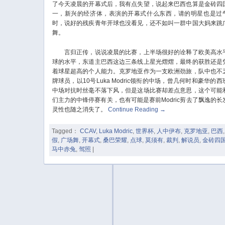
了今天凌晨的开幕式后，我有点失望，说起来巴西也算是金砖四
一，新兴的经济体，表演的开幕式什么东西，请的明星也是过
时，说好的残疾青年开球也没看见，还不如叫一群中国大妈来跳
舞。
言归正传，说说凌晨的比赛，上半场很好的诠释了欧美高水
球的水平，东道主巴西这边三条线上星光熠熠，最终的获胜还是
着球星超高的个人能力。克罗地亚作为一支欧洲劲旅，队中也不
牌球员，以10号Luka Modric领衔的中场，曾几何时和豪华的西
中场对抗时丝毫不落下风，但是这场比赛却差点意思，这个可能
们主力的中锋停赛有关，也有可能是赛前Modric剪去了飘逸的长
灵性也随之消失了。
Continue Reading
→
Tagged：
CCAV
,
Luka Modric
,
世界杯
,
人中伊布
,
克罗地亚
,
巴西
假
,
广场舞
,
开幕式
,
桑巴荣耀
,
点球
,
莫须有
,
裁判
,
解说员
,
金砖四
马中赤兔
,
驾照
|