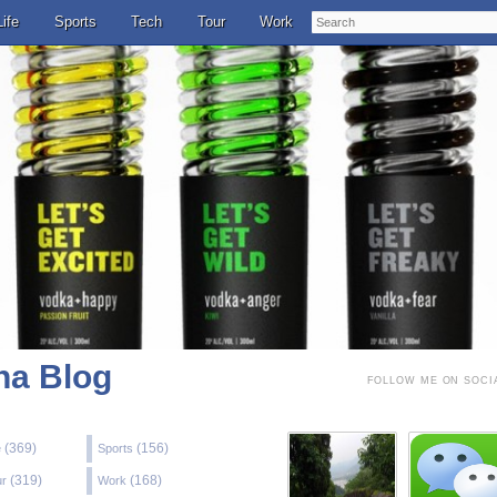
Search
Life
Sports
Tech
Tour
Work
a Blog
FOLLOW ME ON SOCI
(369)
(156)
e
Sports
(319)
(168)
ur
Work