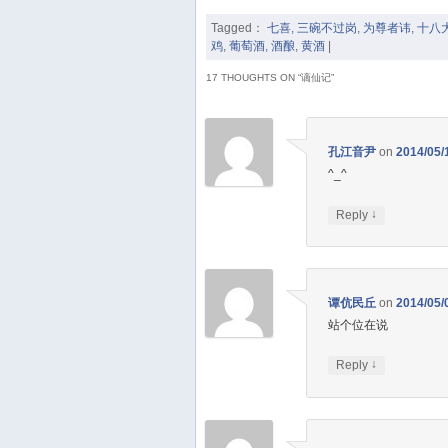
Tagged：
七喜
,
三碗不过岗
,
为尊者讳
,
十八
鸡
,
葡萄酒
,
酒酿
,
黄酒
|
17 THOUGHTS ON “
谪仙记
”
孔江音尹
on
2014/05/
^_^
↓
Reply
谭伉民丘
on
2014/05/
站个位在说
↓
Reply