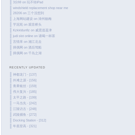
October 2023
3分钟
on
玩不转iPad
windshield replacement shop near me
September 2023
28206
on
三个没想到
August 2023
上海网站建设
on
漳州杨梅
July 2023
芋泥苑
on
观音桥头
Kzkkldunfiz
on
威震逍遥津
June 2023
judi slot online
on
请喝一杯茶
May 2023
言情库
on
湘江北去
择偶网
on
酒后驾船
April 2023
择偶网
on
千岛之湖
March 2023
are
February 2023
o
RECENTLY UPDATED
January 2023
神都龙门 - [137]
December 2022
外滩之源 - [156]
青果银丝 - [159]
November 2022
伟大复兴 - [185]
October 2022
太平之路 - [199]
August 2022
一马当先 - [242]
江陵访古 - [248]
July 2022
武陵捕鱼 - [272]
June 2022
Docking Station - [312]
March 2022
年底登高 - [321]
February 2022