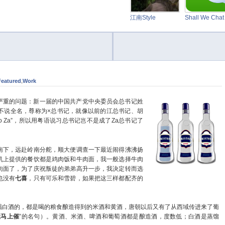
江南Style
Shall We Cha
Featured
,
Work
重的问题：新一届的中国共产党中央委员会总书记姓
不说全名，尊称为×总书记，就像以前的江总书记、胡
o Za”，所以用粤语说习总书记岂不是成了Za总书记了
下，远赴岭南分舵，顺大便调查一下最近闹得沸沸扬
机上提供的餐饮都是鸡肉饭和牛肉面，我一般选择牛肉
肉面了，为了庆祝叛徒的弟弟高升一步，我决定转而选
也没有
七喜
，只有可乐和雪碧，如果把这三样都配齐的
白酒的，都是喝的粮食酿造得到的米酒和黄酒，唐朝以后又有了从西域传进来了葡
琶马上催
”的名句）。黄酒、米酒、啤酒和葡萄酒都是酿造酒，度数低；白酒是蒸馏