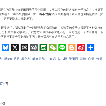
是现在的酒酿（烧酒酿圆子的那个酒酿），李白现存的诗大概有一千首左右，换算下
号差远了；武松在景阳冈下的“
三碗不过岗
”酒店里面连喝十八碗的也可能是黄酒，如
了，更不要说上山打老虎了。
还没进门，我就闻到了一股很浓烈的白酒味道，实验室的桌子上摆满了各种各样的
，分析其中的化学成分。我想把它停掉半小时也不行，因为这是一个政治任务，帝
外两家岂不是会受到影响了吗，看来我只有在这里多待几天了。
m
e
nkedIn
Teams
Bluesky
X
Threads
WordPress
Douban
WeChat
Line
Blogger
Sina
Sh
Weib
大
,
叛徒的弟弟
,
塑化剂
,
岭南分舵
,
广东话
,
总书记
,
景阳冈
,
武松
,
白酒
,
米酒
,
7)
[7]
)
[0]