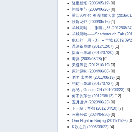
隆重登场 (2006/05/19)
[0]
闰端午节 (2009/06/26)
[0]
重回90年代·粤语情歌大赏 (2016/01/
腰斩龙虾 (2009/05/16)
[1]
羊城明哨——荆襄九郡 (2012/08/24
羊城明哨——Scarborough Fair (2012
疯狂的一周（3） – 羊城 (2019/09/2
温酒斩华雄 (2012/12/07)
[1]
揾食五羊城 (2018/07/20)
[0]
寿宴 (2009/03/28)
[0]
天桥风云 (2012/10/19)
[3]
原汁原味 (2004/06/06)
[0]
匆匆 太匆匆 (2011/08/19)
[2]
初访五象城 (2017/07/27)
[0]
再见，Google.CN (2010/03/23)
[3]
何不饮茅台 (2012/08/13)
[12]
五月渡泸 (2023/06/25)
[0]
下一站：帝都 (2012/04/10)
[7]
三家分钦 (2024/04/30)
[0]
One Night in Beijing (2011/11/26)
[0
K歌之后 (2005/09/22)
[4]