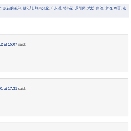
大
,
叛徒的弟弟
,
塑化剂
,
岭南分舵
,
广东话
,
总书记
,
景阳冈
,
武松
,
白酒
,
米酒
,
粤语
,
素
12 at 15:07
said:
01 at 17:31
said: