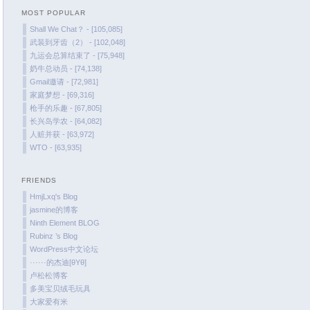
MOST POPULAR
January 2022
Shall We Chat？ - [105,085]
December 2021
武装到牙齿（2） - [102,048]
October 2021
九运会总算结束了 - [75,948]
奶牛总动员 - [74,138]
September 2021
Gmail邀请 - [72,981]
August 2021
家庭梦想 - [69,316]
July 2021
枪手的乐趣 - [67,805]
长兴岛学农 - [64,082]
June 2021
人赃并获 - [63,972]
May 2021
WTO - [63,935]
April 2021
March 2021
FRIENDS
January 2021
HmjLxq's Blog
jasmine的博客
December 2020
Ninth Element BLOG
November 2020
Rubinz ’s Blog
September 2020
WordPress中文论坛
······的杰迪[θYθ]
August 2020
卢松松博客
July 2020
多美宝贝绒毛玩具
大家爱有米
June 2020