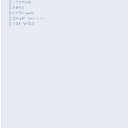
小马的大杂烩
May 2020
洞庭帆影
April 2020
流水无痕|wwek
皇家元林 | Seven’s Blog
March 2020
蔬果村的时尚屋
February 2020
January 2020
December 2019
November 2019
October 2019
September 2019
August 2019
July 2019
June 2019
May 2019
April 2019
March 2019
January 2019
December 2018