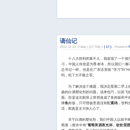
谪仙记
2012-11-23, Friday | [17,706] ×
{ 17 }
，Posted in
十八大胜利闭幕不久，我发现了一个很严
习，中国人传统是为尊者讳，所以我们一般
总书记一样。但是在广东话里面 “学习”叫“H
吗，犯了大不敬之罪。
为了解决这个难题，我决定星期二早上南
扬的白酒塑化剂的问题。说来也巧，以前飞
面。但是这次航班上突然改成了鱼肉饭和牛
择
鱼
肉饭，只可惜饭里面没有配
素鸡
，饮料
话，那真是太大快人心了。
关于白酒的塑化剂，我们中国人以前不喝
萄酒（唐诗中有“
葡萄美酒夜光杯、欲饮琵