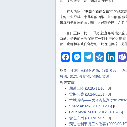
酒，度数很高，是元朝以后的事情了。
有人考证，“
李白斗酒诗百篇
”中的酒就
来他一生只喝了十几斗的酒酿，和酒仙的称
果真的是白酒的话，喝一大碗就路也不会走
言归正传，我一下飞机就直奔岭南分舵，
白酒。旁边的分析仪器在一刻不停的运转着
都、魔都和羊城联合行动，我这边停掉，另
Facebook
Messenger
Telegra
Qzon
Li
标签：
七喜
,
三碗不过岗
,
为尊者讳
,
十八
粤语
,
素鸡
,
葡萄酒
,
酒酿
,
黄酒
相关文章
周遭三险 (2018/11/16)
[0]
雪拥蓝关 (2014/02/21)
[0]
羊城明哨——饮马流花湖 (2012/03/2
Shark Attack (2014/05/06)
[0]
Four More Years (2012/11/16)
[6]
食在广州 (2017/07/07)
[0]
预防控制甲流工作晚宴 (2009/09/19