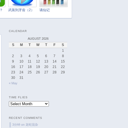
March 2025
February 2025
t？
武装到牙齿（2）
谪仙记
January 2025
December 2024
CALENDAR
November 2024
AUGUST 2026
October 2024
S
M
T
W
T
F
S
September 2024
1
August 2024
2
3
4
5
6
7
8
9
10
11
12
13
14
15
July 2024
16
17
18
19
20
21
22
June 2024
23
24
25
26
27
28
29
May 2024
30
31
« May
April 2024
March 2024
TIME FLIES
February 2024
Time
January 2024
Flies
December 2023
RECENT COMMENTS
November 2023
3分钟
on
龙蛇混杂