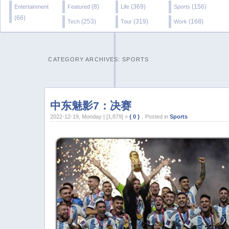
(8)
(369)
(156)
Entertainment
Featured
Life
Sports
(66)
(253)
(319)
(168)
Tech
Tour
Work
CATEGORY ARCHIVES:
SPORTS
中东魅影7：决赛
2022-12-19, Monday | [1,879] ×
{ 0 }
，Posted in
Sports