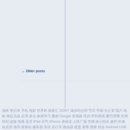
Post navigation
←
Older posts
地铁
笔记本
手机
电影
世界杯
徐家汇
SONY
城乡结合部
节日
帝都
办公室
唱片
地
标
南征北战
足球
差头
参观学习
魔都
Google
淮海路
培训
罗刹风情
桑巴荣耀
非洲
时刻
盗版
电视
蓝牙
iPad
天气
iPhone
身份证
人民广场
空调
徐小组长
裁判
外滩
临安府
领导
新客站
服务器
英语
自行车
路由器
硬盘
赛季
警察
转会
Android
USB