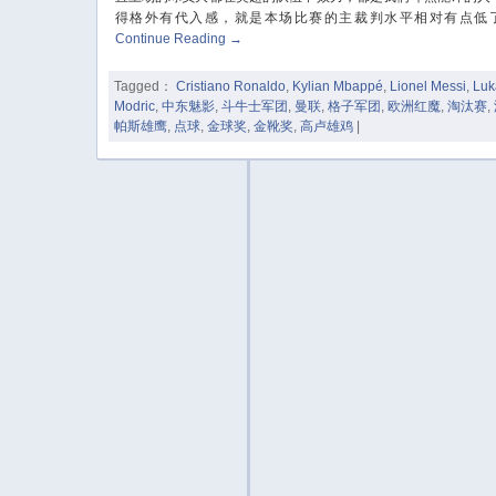
得格外有代入感，就是本场比赛的主裁判水平相对有点低
Continue Reading
→
Tagged：
Cristiano Ronaldo
,
Kylian Mbappé
,
Lionel Messi
,
Luk
Modric
,
中东魅影
,
斗牛士军团
,
曼联
,
格子军团
,
欧洲红魔
,
淘汰赛
,
帕斯雄鹰
,
点球
,
金球奖
,
金靴奖
,
高卢雄鸡
|