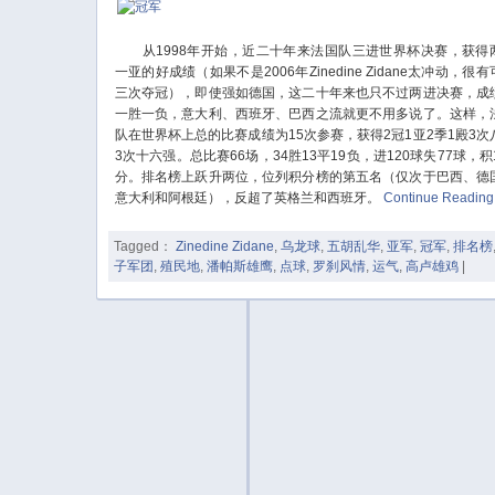
从1998年开始，近二十年来法国队三进世界杯决赛，获得
一亚的好成绩（如果不是2006年Zinedine Zidane太冲动，很
三次夺冠），即使强如德国，这二十年来也只不过两进决赛，成
一胜一负，意大利、西班牙、巴西之流就更不用多说了。这样，
队在世界杯上总的比赛成绩为15次参赛，获得2冠1亚2季1殿3次
3次十六强。总比赛66场，34胜13平19负，进120球失77球，积1
分。排名榜上跃升两位，位列积分榜的第五名（仅次于巴西、德
意大利和阿根廷），反超了英格兰和西班牙。
Continue Readin
Tagged：
Zinedine Zidane
,
乌龙球
,
五胡乱华
,
亚军
,
冠军
,
排名榜
子军团
,
殖民地
,
潘帕斯雄鹰
,
点球
,
罗刹风情
,
运气
,
高卢雄鸡
|