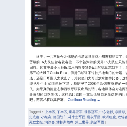
终于，一共三轮合计48场的卡塔尔世界杯小组赛都结束了，
晋级的16支队伍都各就各位，不幸被淘汰的另外16支队伍只能
回府。这其中最令人扼腕叹息的就要算是E组的德意志战车了，
第三轮大胜了Costa Rica，但是仍然逃不过被扫地出门的命运。
底，还是日耳曼人太耿直了，其实他们大可以放水输掉比赛，这
能把斗牛士军团也拉下马，顺便报了2008年欧锦赛决赛的一
仇。如果真的德意志和西班牙双双出局的话，各地媒体会对这两
开激烈的口诛笔伐，这样总比德国一支队伍独自承受媒体的问
吧，两害相权取其轻嘛。
Continue Reading
→
Tagged：
上半区
,
下半区
,
世界亚军
,
世界冠军
,
中东魅影
,
净胜球
,
史底蕴
,
小组赛
,
德国战车
,
斗牛士军团
,
橙衣军团
,
欧洲红魔
,
欧锦
死亡之组
,
淘汰赛
,
潘帕斯雄鹰
,
第三世界
,
袋鼠军团
|