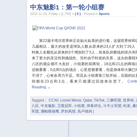
中东魅影1：第一轮小组赛
2022-11-25, Friday | [1,750] ×
{ 0 }
，Posted in
Sports
第22届卡塔尔世界杯正在如火如荼的进行着，这届世界杯和
几届相比，最大的改变是球队人数从原来的23人扩大到了26人
时换人名额也从原来的3个增加到了5人，给各队的教练的排兵布
来了更大的灵活性和挑战性。另外由于时差的关系，这次的赛程
八区的观众都不大友好，小组赛的前两轮，18点和21点的两场
还能看看，0点和3点的场次，心里想着要看，但是身体和大脑已
不消了，心有余而力不足。而且从小组赛第三轮开始，后面的比
间都在23点和3点，看来只能通过回放来欣赏了。
Cont
Reading
→
Tagged：
CCAV
,
Lionel Messi
,
Qatar
,
TikTok
,
三狮军团
,
世界杯
,
八区
,
中东魅影
,
卫冕冠军
,
小组赛
,
弹幕评论
,
斗牛士军团
,
时差
,
桑
军团
,
潘帕斯雄鹰
,
罗刹风情
,
高卢雄鸡
|