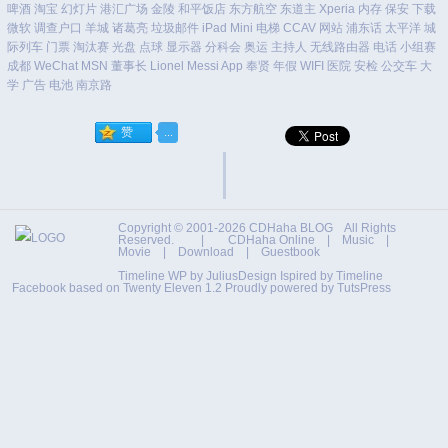
啤酒
淘宝
幻灯片
港汇广场
金陵
和平饭店
东方航空
东道主
Xperia
内存
保安
下载
微软
调查户口
羊城
诸葛亮
垃圾邮件
iPad Mini
电梯
CCAV
网站
浦东话
太平洋
城
际列车
门票
淘汰赛
光盘
点球
显示器
分科会
奥运
主持人
无线路由器
电话
小组赛
成都
WeChat
MSN
董事长
Lionel Messi
App
奉贤
年假
WIFI
医院
安检
公交车
大
学
广告
电池
南京路
Copyright © 2001-2026
CDHaha BLOG
All Rights
Reserved. |
CDHaha Online
|
Music
|
Movie
|
Download
|
Guestbook
Timeline WP by
JuliusDesign
Ispired by
Timeline
Facebook
based on
Twenty Eleven 1.2
Proudly powered by TutsPress