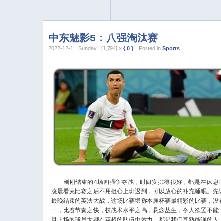
中东魅影5：八强淘汰赛
2022-12-11, Sunday | [1,794] ×
{ 0 }
，Posted in
Sports
刚刚结束的4场四强争夺战，时间安排得很好，都是在休息
凌晨看完比赛之后不用担心上班迟到，可以放心的补充睡眠。先
最晚结束的英法大战，这场比赛堪称本届杯赛最精彩的比赛，没
一，比赛节奏之快，技战术水平之高，悬念丛生，令人欲罢不能
且上场的球员大都在英超的队伍中效力，都是我们耳熟能详的人