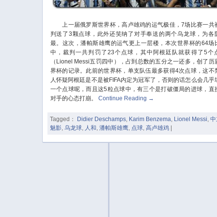
上一届俄罗斯世界杯，高卢雄鸡的运气极佳，7场比赛一共
判送了3颗点球，此外还笑纳了对手奉送的两个乌龙球，为各
最。这次，潘帕斯雄鹰的运气更上一层楼，本次世界杯的64场
中，裁判一共判罚了23个点球，其中阿根廷队就获得了5个
（Lionel Messi五罚四中），占到总数的五分之一还多，创了历
界杯的记录。此前的世界杯，单支队伍最多获得4次点球，这不
人怀疑阿根廷是不是被FIFA内定为冠军了，否则的话怎么会几乎
一个点球呢，而且这5粒点球中，有三个是打破僵局的进球，直
对手的心态打崩。
Continue Reading
→
Tagged：
Didier Deschamps
,
Karim Benzema
,
Lionel Messi
,
中
魅影
,
乌龙球
,
人和
,
潘帕斯雄鹰
,
点球
,
高卢雄鸡
|