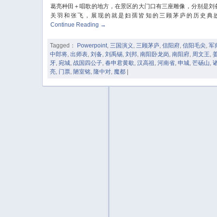
葛亮种田＋唱歌的地方，在景区的大门口有三座雕像，分别是刘
关羽和张飞，展现的就是妇孺皆知的三顾茅庐的历史典
Continue Reading
→
Tagged：
Powerpoint
,
三国演义
,
三顾茅庐
,
信阳府
,
信阳毛尖
,
军
中郎将
,
出师表
,
刘备
,
刘禹锡
,
刘邦
,
南阳卧龙岗
,
南阳府
,
周文王
,
牙
,
宛城
,
战国四公子
,
春申君黄歇
,
汉高祖
,
河南省
,
申城
,
芒砀山
,
亮
,
门票
,
陋室铭
,
隆中对
,
魔都
|