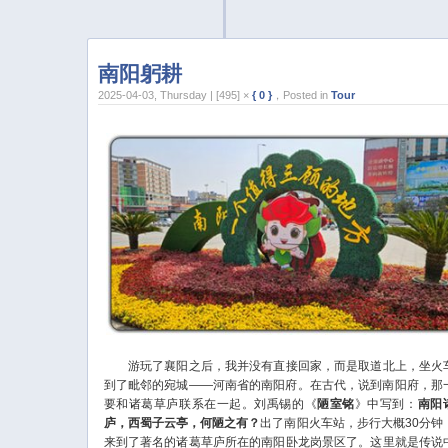
南阳躬耕
2025-04-03, Thursday | [495] ×
{ 0 }
，Posted in
Tour
游玩了襄阳之后，我并没有直接回家，而是取道北上，坐火
到了毗邻的宛城——河南省的南阳府。在古代，说到南阳府，那
要和诸葛草庐联系在一起。刘禹锡的《
陋室铭
》中写到：
南阳
庐，西蜀子云亭，何陋之有？
出了南阳火车站，步行大概30分钟
来到了著名的诸葛草庐所在的南阳卧龙岗景区了。这里就是传说