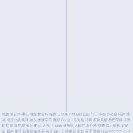
地铁
笔记本
手机
电影
世界杯
徐家汇
SONY
城乡结合部
节日
帝都
办公室
唱片
地
标
南征北战
足球
差头
参观学习
魔都
Google
淮海路
培训
罗刹风情
桑巴荣耀
非洲
时刻
盗版
电视
蓝牙
iPad
天气
iPhone
身份证
人民广场
外滩
空调
徐小组长
临安
府
裁判
领导
新客站
服务器
英语
自行车
路由器
硬盘
赛季
警察
转会
Android
USB