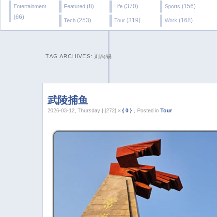
(8)
(370)
(156)
Entertainment
Featured
Life
Sports
(66)
(253)
(319)
(168)
Tech
Tour
Work
TAG ARCHIVES:
刘禹锡
武陵捕鱼
2026-03-12, Thursday | [272] ×
{ 0 }
，Posted in
Tour