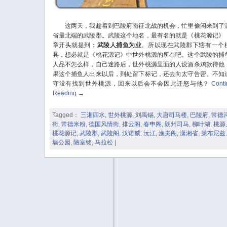
这两天，我趁着到巴陵府南征北战的机会，忙里偷闲来到了
省最北端的武陵郡。武陵这个地名，最有名的就是《桃花源记》
章开头就提到：
武陵人捕鱼为业
。所以现在武陵郡下辖有一个
县，想必就是《桃花源记》中世外桃源的所在吧。这个武陵的捕
人品不怎么样，自己迷路后，世外桃源里面的人设酒杀鸡款待他
果这个捕鱼人出来以后，到处留下标记，还去向太守告密。不知
守没有找到世外桃源，回来以后会不会因此迁怒与他？
Cont
Reading
→
Tagged：
三湘四水
,
世外桃源
,
刘禹锡
,
大唐司马楼
,
巴陵府
,
常德
街
,
常德米粉
,
德国风情街
,
排云阁
,
春申阁
,
朗州司马
,
柳叶湖
,
桃源
桃花源记
,
武陵郡
,
武陵阁
,
汉诺威
,
沅江
,
渔夫阁
,
潇湘省
,
莱布尼兹
墙公园
,
陋室铭
,
马拉松
|