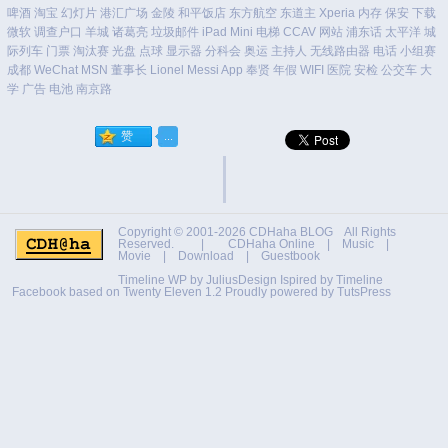
啤酒
淘宝
幻灯片
港汇广场
金陵
和平饭店
东方航空
东道主
Xperia
内存
保安
下载
微软
调查户口
羊城
诸葛亮
垃圾邮件
iPad Mini
电梯
CCAV
网站
浦东话
太平洋
城
际列车
门票
淘汰赛
光盘
点球
显示器
分科会
奥运
主持人
无线路由器
电话
小组赛
成都
WeChat
MSN
董事长
Lionel Messi
App
奉贤
年假
WIFI
医院
安检
公交车
大
学
广告
电池
南京路
Copyright © 2001-2026
CDHaha BLOG
All Rights
Reserved. |
CDHaha Online
|
Music
|
Movie
|
Download
|
Guestbook
Timeline WP by
JuliusDesign
Ispired by
Timeline
Facebook
based on
Twenty Eleven 1.2
Proudly powered by TutsPress