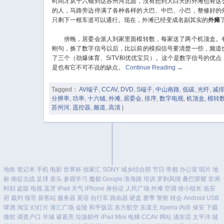
时间才从十六铺到达苏州河北面，没有想到大白天的外滩也有这
的人，马路旁边停满了各种各样的大巴、中巴、小巴，整修好的
只剩下一根车道可以通行。现在，外滩已经变成名副其实的
外瘫
傍晚，居委会派人到家里面模转数，每家送了两个机顶盒。
刚句，换了数字信号以后，比以前的模拟信号要清楚一些，频道
了三个（劲爆体育、SiTV和优优宝贝）。这个是数字信号的优点
是也有它不可不说的缺点。
Continue Reading
→
Tagged：
AV端子
,
CCAV
,
DVD
,
S端子
,
中山南路
,
低碳
,
光纤
,
减
分辨率
,
功率
,
十六铺
,
外滩
,
居委会
,
排序
,
数字电视
,
机顶盒
,
模转
苏州河
,
遥控器
,
频道
,
高清
|
地铁
笔记本
手机
电影
世界杯
徐家汇
SONY
城乡结合部
节日
帝都
办公室
唱片
地
标
南征北战
足球
差头
参观学习
魔都
Google
淮海路
培训
罗刹风情
桑巴荣耀
非洲
时刻
盗版
电视
蓝牙
iPad
天气
iPhone
身份证
人民广场
外滩
空调
徐小组长
临安
府
裁判
领导
新客站
服务器
英语
自行车
路由器
硬盘
赛季
警察
转会
Android
USB
啤酒
淘宝
幻灯片
港汇广场
金陵
和平饭店
东方航空
东道主
Xperia
内存
保安
下载
微软
调查户口
羊城
诸葛亮
垃圾邮件
iPad Mini
电梯
CCAV
网站
浦东话
太平洋
城