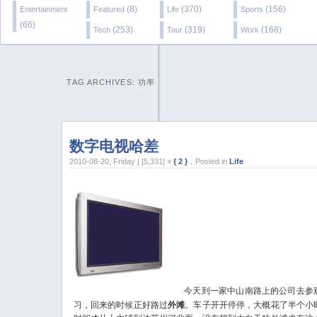
(8)
(370)
(156)
Entertainment
Featured
Life
Sports
(66)
(253)
(319)
(168)
Tech
Tour
Work
TAG ARCHIVES:
功率
数字电视哈差
2010-08-20, Friday | [5,331] ×
{ 2 }
，Posted in
Life
今天到一家中山南路上的公司去参
习，回来的时候正好路过
外滩
。车子开开停停，大概花了半个小