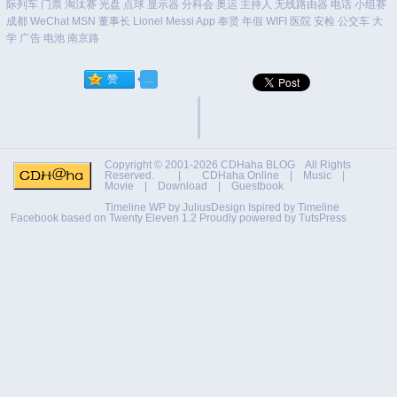
际列车
门票
淘汰赛
光盘
点球
显示器
分科会
奥运
主持人
无线路由器
电话
小组赛
成都
WeChat
MSN
董事长
Lionel Messi
App
奉贤
年假
WIFI
医院
安检
公交车
大
学
广告
电池
南京路
Copyright © 2001-2026
CDHaha BLOG
All Rights
Reserved. |
CDHaha Online
|
Music
|
Movie
|
Download
|
Guestbook
Timeline WP by
JuliusDesign
Ispired by
Timeline
Facebook
based on
Twenty Eleven 1.2
Proudly powered by TutsPress