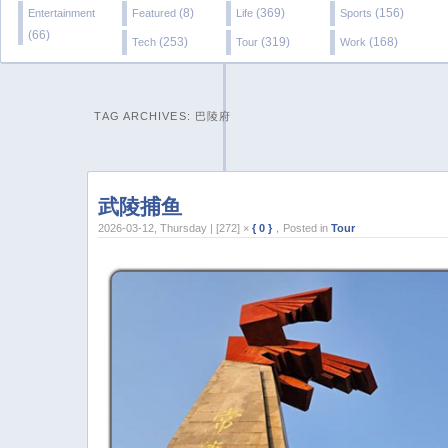
(8)
(369)
(156)
Entertainment
Featured
Life
Sports
(66)
(253)
(319)
(168)
Tech
Tour
Work
TAG ARCHIVES:
巴陵府
武陵捕鱼
2026-03-12, Thursday | [272] ×
{ 0 }
，Posted in
Tour