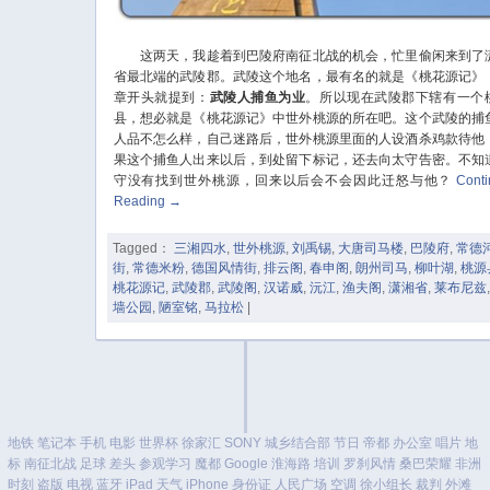
这两天，我趁着到巴陵府南征北战的机会，忙里偷闲来到了
省最北端的武陵郡。武陵这个地名，最有名的就是《桃花源记》
章开头就提到：
武陵人捕鱼为业
。所以现在武陵郡下辖有一个
县，想必就是《桃花源记》中世外桃源的所在吧。这个武陵的捕
人品不怎么样，自己迷路后，世外桃源里面的人设酒杀鸡款待他
果这个捕鱼人出来以后，到处留下标记，还去向太守告密。不知
守没有找到世外桃源，回来以后会不会因此迁怒与他？
Cont
Reading
→
Tagged：
三湘四水
,
世外桃源
,
刘禹锡
,
大唐司马楼
,
巴陵府
,
常德
街
,
常德米粉
,
德国风情街
,
排云阁
,
春申阁
,
朗州司马
,
柳叶湖
,
桃源
桃花源记
,
武陵郡
,
武陵阁
,
汉诺威
,
沅江
,
渔夫阁
,
潇湘省
,
莱布尼兹
墙公园
,
陋室铭
,
马拉松
|
地铁
笔记本
手机
电影
世界杯
徐家汇
SONY
城乡结合部
节日
帝都
办公室
唱片
地
标
南征北战
足球
差头
参观学习
魔都
Google
淮海路
培训
罗刹风情
桑巴荣耀
非洲
时刻
盗版
电视
蓝牙
iPad
天气
iPhone
身份证
人民广场
空调
徐小组长
裁判
外滩