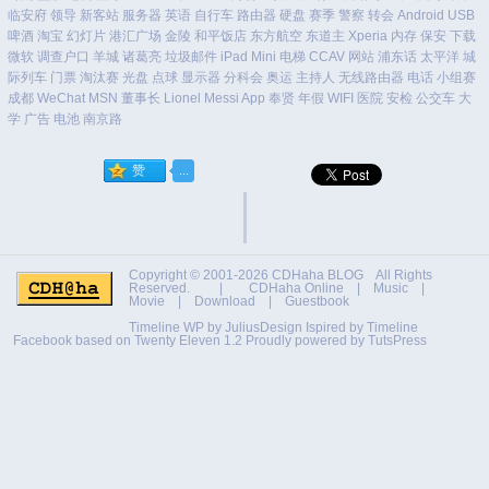
临安府
领导
新客站
服务器
英语
自行车
路由器
硬盘
赛季
警察
转会
Android
USB
啤酒
淘宝
幻灯片
港汇广场
金陵
和平饭店
东方航空
东道主
Xperia
内存
保安
下载
微软
调查户口
羊城
诸葛亮
垃圾邮件
iPad Mini
电梯
CCAV
网站
浦东话
太平洋
城
际列车
门票
淘汰赛
光盘
点球
显示器
分科会
奥运
主持人
无线路由器
电话
小组赛
成都
WeChat
MSN
董事长
Lionel Messi
App
奉贤
年假
WIFI
医院
安检
公交车
大
学
广告
电池
南京路
Copyright © 2001-2026
CDHaha BLOG
All Rights
Reserved. |
CDHaha Online
|
Music
|
Movie
|
Download
|
Guestbook
Timeline WP by
JuliusDesign
Ispired by
Timeline
Facebook
based on
Twenty Eleven 1.2
Proudly powered by TutsPress