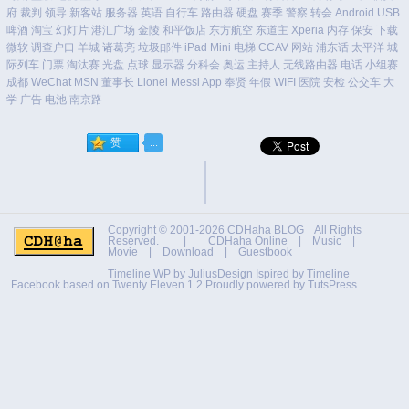
府
裁判
领导
新客站
服务器
英语
自行车
路由器
硬盘
赛季
警察
转会
Android
USB
啤酒
淘宝
幻灯片
港汇广场
金陵
和平饭店
东方航空
东道主
Xperia
内存
保安
下载
微软
调查户口
羊城
诸葛亮
垃圾邮件
iPad Mini
电梯
CCAV
网站
浦东话
太平洋
城
际列车
门票
淘汰赛
光盘
点球
显示器
分科会
奥运
主持人
无线路由器
电话
小组赛
成都
WeChat
MSN
董事长
Lionel Messi
App
奉贤
年假
WIFI
医院
安检
公交车
大
学
广告
电池
南京路
Copyright © 2001-2026
CDHaha BLOG
All Rights
Reserved. |
CDHaha Online
|
Music
|
Movie
|
Download
|
Guestbook
Timeline WP by
JuliusDesign
Ispired by
Timeline
Facebook
based on
Twenty Eleven 1.2
Proudly powered by TutsPress