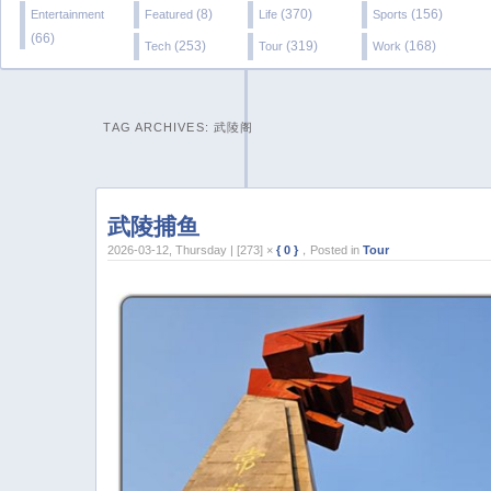
(8)
(370)
(156)
Entertainment
Featured
Life
Sports
(66)
(253)
(319)
(168)
Tech
Tour
Work
TAG ARCHIVES:
武陵阁
武陵捕鱼
2026-03-12, Thursday | [273] ×
{ 0 }
，Posted in
Tour