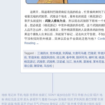
这两天，我趁着到巴陵府南征北战的机会，忙里偷闲来到了
省最北端的武陵郡。武陵这个地名，最有名的就是《桃花源记》
章开头就提到：
武陵人捕鱼为业
。所以现在武陵郡下辖有一个
县，想必就是《桃花源记》中世外桃源的所在吧。这个武陵的捕
人品不怎么样，自己迷路后，世外桃源里面的人设酒杀鸡款待他
果这个捕鱼人出来以后，到处留下标记，还去向太守告密。不知
守没有找到世外桃源，回来以后会不会因此迁怒与他？
Cont
Reading
→
Tagged：
三湘四水
,
世外桃源
,
刘禹锡
,
大唐司马楼
,
巴陵府
,
常德
街
,
常德米粉
,
德国风情街
,
排云阁
,
春申阁
,
朗州司马
,
柳叶湖
,
桃源
桃花源记
,
武陵郡
,
武陵阁
,
汉诺威
,
沅江
,
渔夫阁
,
潇湘省
,
莱布尼兹
墙公园
,
陋室铭
,
马拉松
|
地铁
笔记本
手机
电影
世界杯
徐家汇
SONY
城乡结合部
节日
帝都
办公室
唱片
地
标
南征北战
足球
差头
参观学习
魔都
Google
淮海路
培训
罗刹风情
桑巴荣耀
非洲
时刻
盗版
电视
蓝牙
iPad
天气
iPhone
身份证
人民广场
外滩
空调
徐小组长
临安