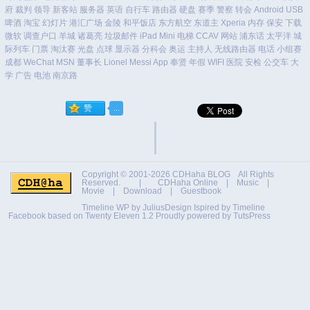
府
裁判
领导
新客站
服务器
英语
自行车
路由器
硬盘
赛季
警察
转会
Android
USB
啤酒
淘宝
幻灯片
港汇广场
金陵
和平饭店
东方航空
东道主
Xperia
内存
保安
下载
微软
调查户口
羊城
诸葛亮
垃圾邮件
iPad Mini
电梯
CCAV
网站
浦东话
太平洋
城
际列车
门票
淘汰赛
光盘
点球
显示器
分科会
奥运
主持人
无线路由器
电话
小组赛
成都
WeChat
MSN
董事长
Lionel Messi
App
奉贤
年假
WIFI
医院
安检
公交车
大
学
广告
电池
南京路
Copyright © 2001-2026
CDHaha BLOG
All Rights
Reserved. |
CDHaha Online
|
Music
|
Movie
|
Download
|
Guestbook
Timeline WP by
JuliusDesign
Ispired by
Timeline
Facebook
based on
Twenty Eleven 1.2
Proudly powered by TutsPress