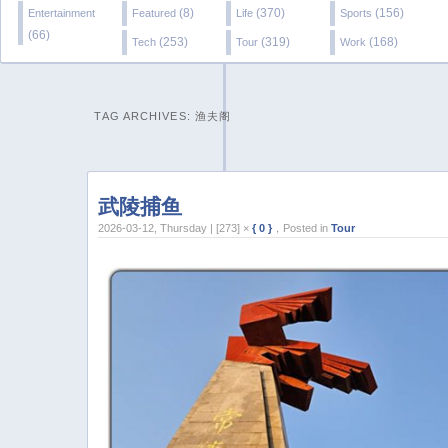
(8)
(370)
(156)
Entertainment
Featured
Life
Sports
(66)
(253)
(319)
(168)
Tech
Tour
Work
TAG ARCHIVES:
渔夫阁
武陵捕鱼
2026-03-12, Thursday | [273] ×
{ 0 }
，Posted in
Tour