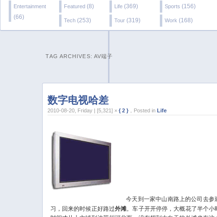
(8)
(369)
(156)
Entertainment
Featured
Life
Sports
(66)
(253)
(319)
(168)
Tech
Tour
Work
TAG ARCHIVES:
AV端子
数字电视哈差
2010-08-20, Friday | [5,321] ×
{ 2 }
，Posted in
Life
今天到一家中山南路上的公司去参
习，回来的时候正好路过
外滩
。车子开开停停，大概花了半个小