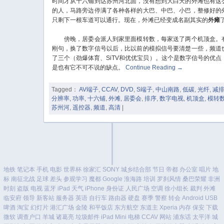
时间才从十六铺到达苏州河北面，没有想到大白天的外滩也有这
的人，马路旁边停满了各种各样的大巴、中巴、小巴，整修好的
只剩下一根车道可以通行。现在，外滩已经变成名副其实的
外瘫
傍晚，居委会派人到家里面模转数，每家送了两个机顶盒。
刚句，换了数字信号以后，比以前的模拟信号要清楚一些，频道
了三个（劲爆体育、SiTV和优优宝贝）。这个是数字信号的优点
是也有它不可不说的缺点。
Continue Reading
→
Tagged：
AV端子
,
CCAV
,
DVD
,
S端子
,
中山南路
,
低碳
,
光纤
,
减
分辨率
,
功率
,
十六铺
,
外滩
,
居委会
,
排序
,
数字电视
,
机顶盒
,
模转
苏州河
,
遥控器
,
频道
,
高清
|
地铁
笔记本
手机
电影
世界杯
徐家汇
SONY
城乡结合部
节日
帝都
办公室
唱片
地
标
南征北战
足球
差头
参观学习
魔都
Google
淮海路
培训
罗刹风情
桑巴荣耀
非洲
时刻
盗版
电视
蓝牙
iPad
天气
iPhone
身份证
人民广场
空调
徐小组长
裁判
外滩
临安府
领导
新客站
服务器
英语
自行车
路由器
硬盘
赛季
警察
转会
Android
USB
啤酒
淘宝
幻灯片
港汇广场
金陵
和平饭店
东方航空
东道主
Xperia
内存
保安
下载
微软
调查户口
羊城
诸葛亮
垃圾邮件
iPad Mini
电梯
CCAV
网站
浦东话
太平洋
城