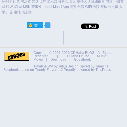
际列车
门票
淘汰赛
光盘
点球
显示器
分科会
奥运
主持人
无线路由器
电话
小组赛
成都
WeChat
MSN
董事长
Lionel Messi
App
奉贤
年假
WIFI
医院
安检
公交车
大
学
广告
电池
南京路
Copyright © 2001-2026
CDHaha BLOG
All Rights
Reserved. |
CDHaha Online
|
Music
|
Movie
|
Download
|
Guestbook
Timeline WP by
JuliusDesign
Ispired by
Timeline
Facebook
based on
Twenty Eleven 1.2
Proudly powered by TutsPress