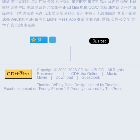
啤酒
淘宝
幻灯片
港汇广场
金陵
和平饭店
东方航空
东道主
Xperia
内存
保安
下载
微软
调查户口
羊城
诸葛亮
垃圾邮件
iPad Mini
电梯
CCAV
网站
浦东话
太平洋
城
际列车
门票
淘汰赛
光盘
点球
显示器
分科会
奥运
主持人
无线路由器
电话
小组赛
成都
WeChat
MSN
董事长
Lionel Messi
App
奉贤
年假
WIFI
医院
安检
公交车
大
学
广告
电池
南京路
Copyright © 2001-2026
CDHaha BLOG
All Rights
Reserved. |
CDHaha Online
|
Music
|
Movie
|
Download
|
Guestbook
Timeline WP by
JuliusDesign
Ispired by
Timeline
Facebook
based on
Twenty Eleven 1.2
Proudly powered by TutsPress