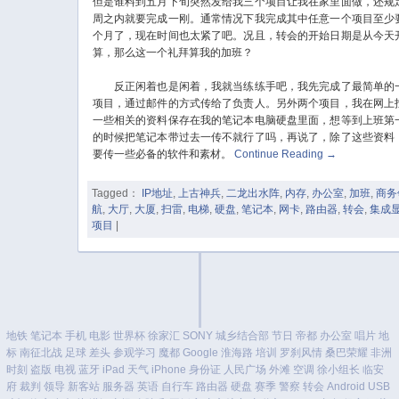
但是谁料到五月下旬突然发给我三个项目让我在家里面做，还规
周之内就要完成一刚。通常情况下我完成其中任意一个项目至少
个月了，现在时间也太紧了吧。况且，转会的开始日期是从今天
算，那么这一个礼拜算我的加班？
反正闲着也是闲着，我就当练练手吧，我先完成了最简单的
项目，通过邮件的方式传给了负责人。另外两个项目，我在网上
一些相关的资料保存在我的笔记本电脑硬盘里面，想等到上班第
的时候把笔记本带过去一传不就行了吗，再说了，除了这些资料
要传一些必备的软件和素材。
Continue Reading
→
Tagged：
IP地址
,
上古神兵
,
二龙出水阵
,
内存
,
办公室
,
加班
,
商务
航
,
大厅
,
大厦
,
扫雷
,
电梯
,
硬盘
,
笔记本
,
网卡
,
路由器
,
转会
,
集成
项目
|
地铁
笔记本
手机
电影
世界杯
徐家汇
SONY
城乡结合部
节日
帝都
办公室
唱片
地
标
南征北战
足球
差头
参观学习
魔都
Google
淮海路
培训
罗刹风情
桑巴荣耀
非洲
时刻
盗版
电视
蓝牙
iPad
天气
iPhone
身份证
人民广场
外滩
空调
徐小组长
临安
府
裁判
领导
新客站
服务器
英语
自行车
路由器
硬盘
赛季
警察
转会
Android
USB