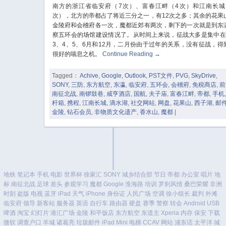
南方的浙江省临安府（7次）、富春江畔（4次）和江南长城
次），北方的帝都占了将近三分之一，有12次之多；其余的花果
金陵府和会稽府各一次，魔都近郊有两次，剩下的一次就是到东
察五环会的场馆建设情况了。从时间上来说，征战大多是集中在
3、4、5、6月和12月，二月份由于过年的关系，没有征战，得
很好的喘息之机。
Continue Reading
→
Tagged：
Achive
,
Google
,
Outlook
,
PST文件
,
PVG
,
SkyDrive
,
SONY
,
三防
,
东方航空
,
东瀛
,
临安府
,
五环会
,
会稽府
,
免税商店
,
前
南征北战
,
南锣鼓巷
,
咸亨酒店
,
国航
,
夫子庙
,
富春江畔
,
帝都
,
手机
杆箱
,
携程
,
江南长城
,
滴水湖
,
社交网站
,
网盘
,
花果山
,
西子湖
,
邮
金陵
,
钻石会员
,
非物质文化遗产
,
香水山
,
魔都
|
地铁
笔记本
手机
电影
世界杯
徐家汇
SONY
城乡结合部
节日
帝都
办公室
唱片
地
标
南征北战
足球
差头
参观学习
魔都
Google
淮海路
培训
罗刹风情
桑巴荣耀
非洲
时刻
盗版
电视
蓝牙
iPad
天气
iPhone
身份证
人民广场
空调
徐小组长
裁判
外滩
临安府
领导
新客站
服务器
英语
自行车
路由器
硬盘
赛季
警察
转会
Android
USB
啤酒
淘宝
幻灯片
港汇广场
金陵
和平饭店
东方航空
东道主
Xperia
内存
保安
下载
微软
调查户口
羊城
诸葛亮
垃圾邮件
iPad Mini
电梯
CCAV
网站
浦东话
太平洋
城