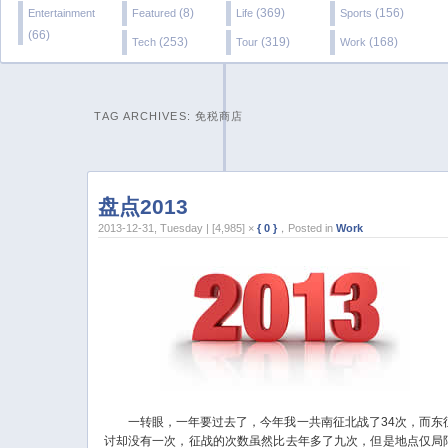
(8)
(369)
(156)
Entertainment
Featured
Life
Sports
(66)
(253)
(319)
(168)
Tech
Tour
Work
TAG ARCHIVES:
免税商店
盘点2013
2013-12-31, Tuesday | [4,985] ×
{ 0 }
，Posted in
Work
一转眼，一年要过去了，今年我一共南征北战了34次，而东
讨却没有一次，征战的次数虽然比去年多了九次，但是地点仅局