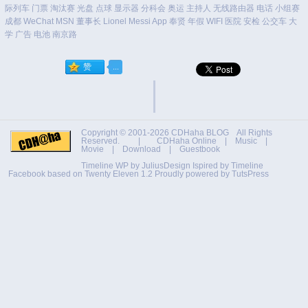
际列车
门票
淘汰赛
光盘
点球
显示器
分科会
奥运
主持人
无线路由器
电话
小组赛
成都
WeChat
MSN
董事长
Lionel Messi
App
奉贤
年假
WIFI
医院
安检
公交车
大
学
广告
电池
南京路
Copyright © 2001-2026
CDHaha BLOG
All Rights
Reserved. |
CDHaha Online
|
Music
|
Movie
|
Download
|
Guestbook
Timeline WP by
JuliusDesign
Ispired by
Timeline
Facebook
based on
Twenty Eleven 1.2
Proudly powered by TutsPress