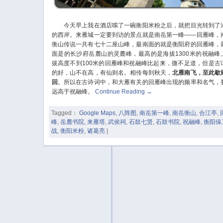
今天早上我在酒店嗦了一碗衡阳米粉之后，就把目光转到了
的西岸。来雁城一定要到访的景点就是南岳第一峰——回雁峰，
衡山传说一共有七十二座山峰，最南面的就是衡阳府的回雁峰，
面是的长沙府岳麓山的灵麓峰，最高的是海拔1300米的祝融峰
拔高度不到100米的回雁峰和祝融峰比起来，微不足道，但是古
的好，山不在高，有仙则名。相传每到秋天，
北雁南飞，至此歇
回
。所以在古诗词中，和大雁有关的回雁峰出现的频率和名气，
远高于祝融峰。
Continue Reading
→
Tagged：
Google Maps
,
八阵图
,
南岳第一峰
,
南岳衡山
,
合江亭
,
峰
,
岳麓书院
,
来雁塔
,
武侯祠
,
石鼓七贤
,
石鼓书院
,
祝融峰
,
衡阳保
战
,
衡阳米粉
,
诸葛亮
|