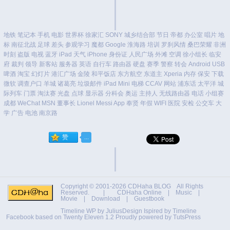
地铁
笔记本
手机
电影
世界杯
徐家汇
SONY
城乡结合部
节日
帝都
办公室
唱片
地
标
南征北战
足球
差头
参观学习
魔都
Google
淮海路
培训
罗刹风情
桑巴荣耀
非洲
时刻
盗版
电视
蓝牙
iPad
天气
iPhone
身份证
人民广场
外滩
空调
徐小组长
临安
府
裁判
领导
新客站
服务器
英语
自行车
路由器
硬盘
赛季
警察
转会
Android
USB
啤酒
淘宝
幻灯片
港汇广场
金陵
和平饭店
东方航空
东道主
Xperia
内存
保安
下载
微软
调查户口
羊城
诸葛亮
垃圾邮件
iPad Mini
电梯
CCAV
网站
浦东话
太平洋
城
际列车
门票
淘汰赛
光盘
点球
显示器
分科会
奥运
主持人
无线路由器
电话
小组赛
成都
WeChat
MSN
董事长
Lionel Messi
App
奉贤
年假
WIFI
医院
安检
公交车
大
学
广告
电池
南京路
Copyright © 2001-2026
CDHaha BLOG
All Rights
Reserved. |
CDHaha Online
|
Music
|
Movie
|
Download
|
Guestbook
Timeline WP by
JuliusDesign
Ispired by
Timeline
Facebook
based on
Twenty Eleven 1.2
Proudly powered by TutsPress