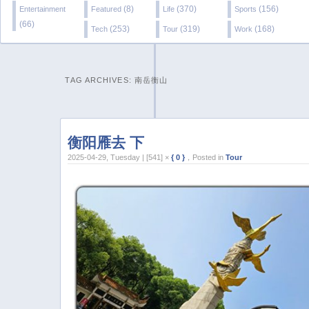
(8)
(370)
(156)
Entertainment
Featured
Life
Sports
(66)
(253)
(319)
(168)
Tech
Tour
Work
TAG ARCHIVES:
南岳衡山
衡阳雁去 下
2025-04-29, Tuesday | [541] ×
{ 0 }
，Posted in
Tour