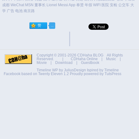
成都
WeChat
MSN
董事长
Lionel Messi
App
奉贤
年假
WIFI
医院
安检
公交车
大
学
广告
电池
南京路
Copyright © 2001-2026
CDHaha BLOG
All Rights
Reserved. |
CDHaha Online
|
Music
|
Movie
|
Download
|
Guestbook
Timeline WP by
JuliusDesign
Ispired by
Timeline
Facebook
based on
Twenty Eleven 1.2
Proudly powered by TutsPress