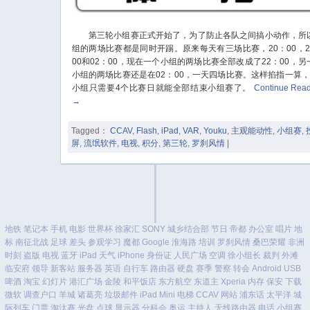
第三轮小组赛正式开始了，为了防止各队之间搞小动作，所
组的两场比赛都是同时开踢。原来每天有三场比赛，20：00，2
00和02：00，现在一个小组的两场比赛全部改成了22：00，另
小组的两场比赛还是在02：00，一天四场比赛。这样掐指一算，
小组只需要4个比赛日就能全部结束小组赛了。
Continue Rea
→
Tagged：
CCAV
,
Flash
,
iPad
,
VAR
,
Youku
,
主观能动性
,
小组赛
,
屏
,
流氓软件
,
电视
,
积分
,
第三轮
,
罗刹风情
|
地铁
笔记本
手机
电影
世界杯
徐家汇
SONY
城乡结合部
节日
帝都
办公室
唱片
地
标
南征北战
足球
差头
参观学习
魔都
Google
淮海路
培训
罗刹风情
桑巴荣耀
非洲
时刻
盗版
电视
蓝牙
iPad
天气
iPhone
身份证
人民广场
空调
徐小组长
裁判
外滩
临安府
领导
新客站
服务器
英语
自行车
路由器
硬盘
赛季
警察
转会
Android
USB
啤酒
淘宝
幻灯片
港汇广场
金陵
和平饭店
东方航空
东道主
Xperia
内存
保安
下载
微软
调查户口
羊城
诸葛亮
垃圾邮件
iPad Mini
电梯
CCAV
网站
浦东话
太平洋
城
际列车
门票
淘汰赛
光盘
点球
显示器
分科会
奥运
主持人
无线路由器
电话
小组赛