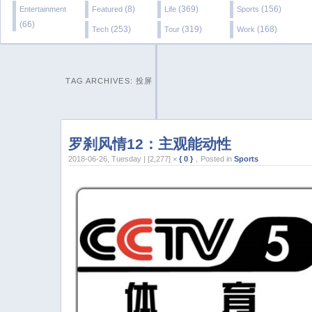
(8)
(369)
(156)
Entertainment
Featured
Life
Sports
(66)
(253)
(319)
(168)
Tech
Tour
Work
TAG ARCHIVES:
投屏
罗刹风情12：主观能动性
2018-06-26, Tuesday | [2,277] ×
{ 0 }
，Posted in
Sports