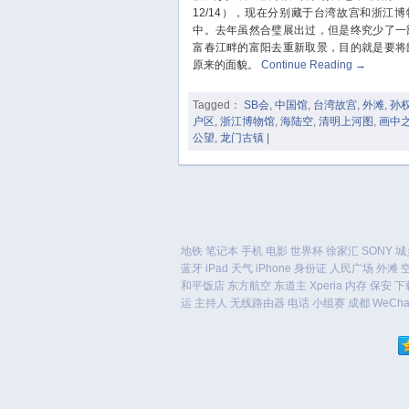
12/14），现在分别藏于台湾故宫和浙江博
中。去年虽然合璧展出过，但是终究少了一
富春江畔的富阳去重新取景，目的就是要将缺
原来的面貌。
Continue Reading
→
Tagged：
SB会
,
中国馆
,
台湾故宫
,
外滩
,
孙
户区
,
浙江博物馆
,
海陆空
,
清明上河图
,
画中
公望
,
龙门古镇
|
地铁
笔记本
手机
电影
世界杯
徐家汇
SONY
城
蓝牙
iPad
天气
iPhone
身份证
人民广场
外滩
和平饭店
东方航空
东道主
Xperia
内存
保安
下
运
主持人
无线路由器
电话
小组赛
成都
WeCha