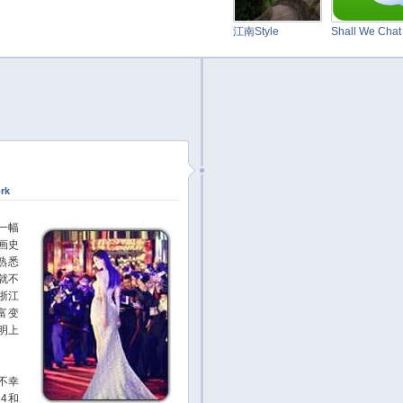
江南Style
Shall We Cha
rk
一幅
画史
熟悉
就不
浙江
富变
明上
不幸
4和