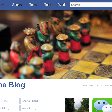
Search
Life
Sports
Tech
Tour
Work
a Blog
FOLLOW ME ON SOCI
(370)
(156)
e
Sports
(319)
(168)
ur
Work