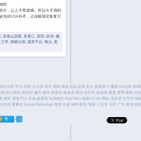
物馆
部分，让人不禁遗憾。所以今天我到
失的1/14补齐，让这幅国宝恢复它
权
,
富春山居图
,
富春江
,
富阳
,
杭州
,
棚
之兰亭
,
西晒太阳
,
观景平台
,
顺治
,
黄
乡结合部
节日
帝都
办公室
唱片
地标
南征北战
足球
差头
参观学习
魔都
Google
淮海
空调
徐小组长
临安府
裁判
领导
新客站
服务器
英语
自行车
路由器
硬盘
赛季
警察
转
载
微软
调查户口
羊城
诸葛亮
垃圾邮件
iPad Mini
电梯
CCAV
网站
浦东话
太平洋
城
t
MSN
董事长
Lionel Messi
App
奉贤
年假
WIFI
医院
安检
公交车
大学
广告
电池
南