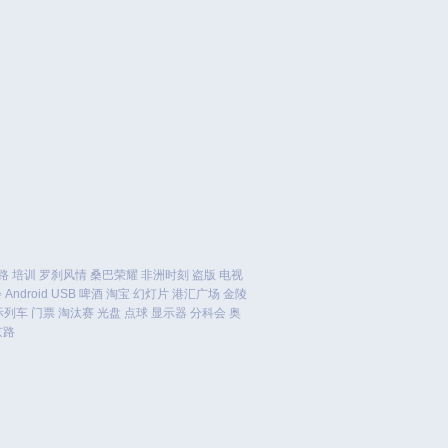
November 2023
October 2023
September 2023
August 2023
July 2023
June 2023
May 2023
April 2023
March 2023
February 2023
January 2023
路
培训
罗刹风情
桑巴荣耀
非洲时刻
盗版
电视
December 2022
会
Android
USB
啤酒
淘宝
幻灯片
港汇广场
金陵
际列车
门票
淘汰赛
光盘
点球
显示器
分科会
奥
November 2022
京路
October 2022
August 2022
July 2022
June 2022
March 2022