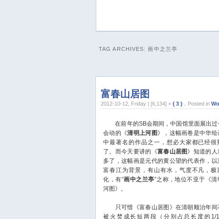
TAG ARCHIVES:
画中之兰亭
富春山居图
2012-10-12, Friday | [6,134] ×
{ 3 }
，Posted in
Wo
在前年的SB会期间，中国馆里面展出过
会动的《
清明上河图
》，这幅画卷是中华绘
中最著名的作品之一，想必大家都已经很
了。而今天要讲的《
富春山居图
》知道的人
多了，这幅画是元代的黄公望的代表作，以
富春江为背景，有山有水，气度不凡，极
化，有“
画中之兰亭
”之称，地位不亚于《清
河图》。
只可惜《富春山居图》在清朝顺治年间
被火焚成长短两段（分别占总长度的1/1