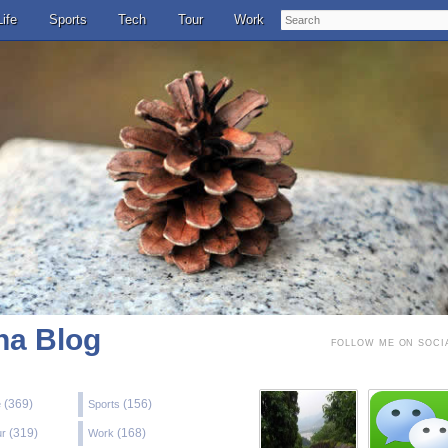
Search
Life
Sports
Tech
Tour
Work
a Blog
FOLLOW ME ON SOCI
(369)
(156)
e
Sports
(319)
(168)
ur
Work