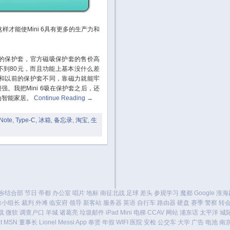
这样才能使Mini 6具有更多的生产力和
保护套，官方磁吸保护套的售价高
不到80元，而且功能上基本没什么差
和以前的保护套不同，靠磁力就能牢
强。我把Mini 6吸在保护套之后，还
为智能家居。
Continue Reading
→
Note
,
Type-C
,
冰箱
,
备忘录
,
淘宝
,
生
乡结合部
节日
帝都
办公室
唱片
地标
南征北战
足球
差头
参观学习
魔都
Google
淮海
徐小组长
裁判
外滩
临安府
领导
新客站
服务器
英语
自行车
路由器
硬盘
赛季
警察
转
载
微软
调查户口
羊城
诸葛亮
垃圾邮件
iPad Mini
电梯
CCAV
网站
浦东话
太平洋
城
t
MSN
董事长
Lionel Messi
App
奉贤
年假
WIFI
医院
安检
公交车
大学
广告
电池
南