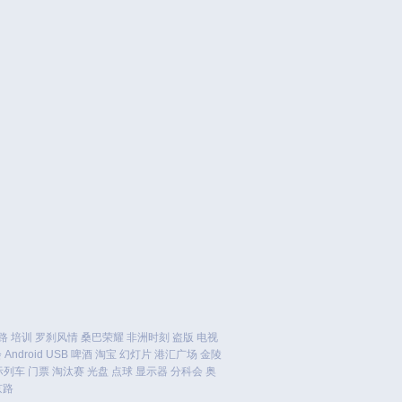
October 2023
September 2023
August 2023
July 2023
June 2023
May 2023
April 2023
March 2023
February 2023
January 2023
December 2022
November 2022
October 2022
August 2022
July 2022
路
培训
罗刹风情
桑巴荣耀
非洲时刻
盗版
电视
June 2022
会
Android
USB
啤酒
淘宝
幻灯片
港汇广场
金陵
际列车
门票
淘汰赛
光盘
点球
显示器
分科会
奥
March 2022
京路
February 2022