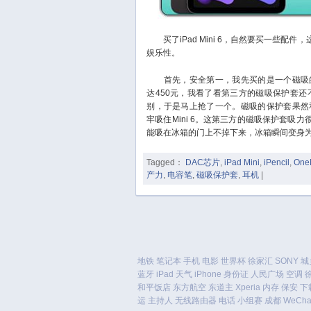
买了iPad Mini 6，自然要买一些配件，
娱乐性。
首先，安全第一，我先买的是一个磁吸的
达450元，我看了看第三方的磁吸保护套还
别，于是马上抢了一个。磁吸的保护套果然
牢吸住Mini 6。这第三方的磁吸保护套吸力很
能吸在冰箱的门上不掉下来，冰箱瞬间变身
Tagged：
DAC芯片
,
iPad Mini
,
iPencil
,
One
产力
,
电容笔
,
磁吸保护套
,
耳机
|
地铁
笔记本
手机
电影
世界杯
徐家汇
SONY
城
蓝牙
iPad
天气
iPhone
身份证
人民广场
空调
和平饭店
东方航空
东道主
Xperia
内存
保安
下
运
主持人
无线路由器
电话
小组赛
成都
WeCha