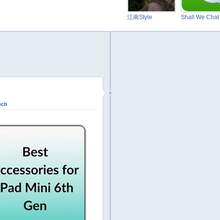
江南Style
Shall We Cha
ech