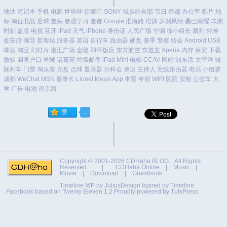
地铁
笔记本
手机
电影
世界杯
徐家汇
SONY
城乡结合部
节日
帝都
办公室
唱片
地
标
南征北战
足球
差头
参观学习
魔都
Google
淮海路
培训
罗刹风情
桑巴荣耀
非洲
时刻
盗版
电视
蓝牙
iPad
天气
iPhone
身份证
人民广场
空调
徐小组长
裁判
外滩
临安府
领导
新客站
服务器
英语
自行车
路由器
硬盘
赛季
警察
转会
Android
USB
啤酒
淘宝
幻灯片
港汇广场
金陵
和平饭店
东方航空
东道主
Xperia
内存
保安
下载
微软
调查户口
羊城
诸葛亮
垃圾邮件
iPad Mini
电梯
CCAV
网站
浦东话
太平洋
城
际列车
门票
淘汰赛
光盘
点球
显示器
分科会
奥运
主持人
无线路由器
电话
小组赛
成都
WeChat
MSN
董事长
Lionel Messi
App
奉贤
年假
WIFI
医院
安检
公交车
大
学
广告
电池
南京路
Copyright © 2001-2026
CDHaha BLOG
All Rights
Reserved. |
CDHaha Online
|
Music
|
Movie
|
Download
|
Guestbook
Timeline WP by
JuliusDesign
Ispired by
Timeline
Facebook
based on
Twenty Eleven 1.2
Proudly powered by TutsPress