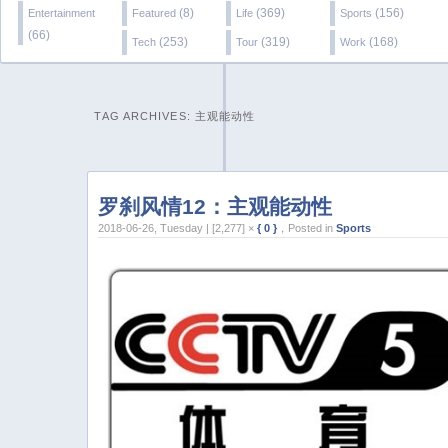
(8)
(369)
(156)
Entertainment
Featured
Life
Sports
(66)
(253)
(319)
(168)
Tech
Tour
Work
TAG ARCHIVES:
主观能动性
罗刹风情12：主观能动性
2018-06-26, Tuesday | [2,277] ×
{ 0 }
，Posted in
Sports