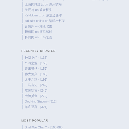
上海网站建设
on
漳州杨梅
芋泥苑
on
观音桥头
Kzkkldunfiz
on
威震逍遥津
judi slot online
on
请喝一杯茶
言情库
on
湘江北去
择偶网
on
酒后驾船
择偶网
on
千岛之湖
RECENTLY UPDATED
神都龙门 - [137]
外滩之源 - [156]
青果银丝 - [159]
伟大复兴 - [185]
太平之路 - [199]
一马当先 - [242]
江陵访古 - [248]
武陵捕鱼 - [272]
Docking Station - [312]
年底登高 - [321]
MOST POPULAR
Shall We Chat？ - [105,085]