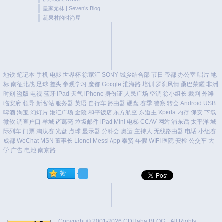
皇家元林 | Seven’s Blog
蔬果村的时尚屋
地铁
笔记本
手机
电影
世界杯
徐家汇
SONY
城乡结合部
节日
帝都
办公室
唱片
地
标
南征北战
足球
差头
参观学习
魔都
Google
淮海路
培训
罗刹风情
桑巴荣耀
非洲
时刻
盗版
电视
蓝牙
iPad
天气
iPhone
身份证
人民广场
空调
徐小组长
裁判
外滩
临安府
领导
新客站
服务器
英语
自行车
路由器
硬盘
赛季
警察
转会
Android
USB
啤酒
淘宝
幻灯片
港汇广场
金陵
和平饭店
东方航空
东道主
Xperia
内存
保安
下载
微软
调查户口
羊城
诸葛亮
垃圾邮件
iPad Mini
电梯
CCAV
网站
浦东话
太平洋
城
际列车
门票
淘汰赛
光盘
点球
显示器
分科会
奥运
主持人
无线路由器
电话
小组赛
成都
WeChat
MSN
董事长
Lionel Messi
App
奉贤
年假
WIFI
医院
安检
公交车
大
学
广告
电池
南京路
Copyright © 2001-2026
CDHaha BLOG
All Rights