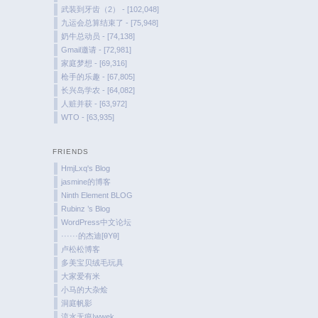
武装到牙齿（2） - [102,048]
九运会总算结束了 - [75,948]
奶牛总动员 - [74,138]
Gmail邀请 - [72,981]
家庭梦想 - [69,316]
枪手的乐趣 - [67,805]
长兴岛学农 - [64,082]
人赃并获 - [63,972]
WTO - [63,935]
FRIENDS
HmjLxq's Blog
jasmine的博客
Ninth Element BLOG
Rubinz ’s Blog
WordPress中文论坛
······的杰迪[θYθ]
卢松松博客
多美宝贝绒毛玩具
大家爱有米
小马的大杂烩
洞庭帆影
流水无痕|wwek