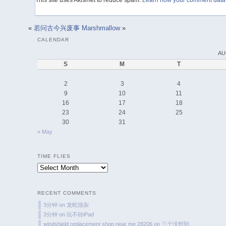
This site uses Akismet to reduce spam.
Learn how your comment data 
«
若问古今兴废事
Marshmallow
»
CALENDAR
AU
S
M
T
2
3
4
9
10
11
16
17
18
23
24
25
30
31
« May
TIME FLIES
Time
Flies
RECENT COMMENTS
3分钟
on
龙蛇混杂
3分钟
on
玩不转iPad
windshield replacement shop near me 28206
on
三个没想到