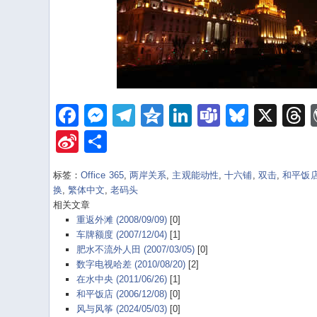
Facebook
Messenger
Telegram
Qzone
LinkedIn
Teams
Bluesk
X
Sina
Share
Weibo
标签：
Office 365
,
两岸关系
,
主观能动性
,
十六铺
,
双击
,
和平饭
换
,
繁体中文
,
老码头
相关文章
重返外滩 (2008/09/09)
[0]
车牌额度 (2007/12/04)
[1]
肥水不流外人田 (2007/03/05)
[0]
数字电视哈差 (2010/08/20)
[2]
在水中央 (2011/06/26)
[1]
和平饭店 (2006/12/08)
[0]
风与风筝 (2024/05/03)
[0]