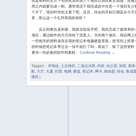
但是谁料到五月下旬突然发给我三个项目让我在家里面做，还规
周之内就要完成一刚。通常情况下我完成其中任意一个项目至少
个月了，现在时间也太紧了吧。况且，转会的开始日期是从今天
算，那么这一个礼拜算我的加班？
反正闲着也是闲着，我就当练练手吧，我先完成了最简单的
项目，通过邮件的方式传给了负责人。另外两个项目，我在网上
一些相关的资料保存在我的笔记本电脑硬盘里面，想等到上班第
的时候把笔记本带过去一传不就行了吗，再说了，除了这些资料
要传一些必备的软件和素材。
Continue Reading
→
Tagged：
IP地址
,
上古神兵
,
二龙出水阵
,
内存
,
办公室
,
加班
,
商务
航
,
大厅
,
大厦
,
扫雷
,
电梯
,
硬盘
,
笔记本
,
网卡
,
路由器
,
转会
,
集成
项目
|