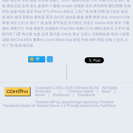
地铁
笔记本
手机
电影
世界杯
徐家汇
SONY
城乡结合部
节日
帝都
办公室
唱片
地
标
南征北战
足球
差头
参观学习
魔都
Google
淮海路
培训
罗刹风情
桑巴荣耀
非洲
时刻
盗版
电视
蓝牙
iPad
天气
iPhone
身份证
人民广场
外滩
空调
徐小组长
临安
府
裁判
领导
新客站
服务器
英语
自行车
路由器
硬盘
赛季
警察
转会
Android
USB
啤酒
淘宝
幻灯片
港汇广场
金陵
和平饭店
东方航空
东道主
Xperia
内存
保安
下载
微软
调查户口
羊城
诸葛亮
垃圾邮件
iPad Mini
电梯
CCAV
网站
浦东话
太平洋
城
际列车
门票
淘汰赛
光盘
点球
显示器
分科会
奥运
主持人
无线路由器
电话
小组赛
成都
WeChat
MSN
董事长
Lionel Messi
App
奉贤
年假
WIFI
医院
安检
公交车
大
学
广告
电池
南京路
Copyright © 2001-2026
CDHaha BLOG
All Rights
Reserved. |
CDHaha Online
|
Music
|
Movie
|
Download
|
Guestbook
Timeline WP by
JuliusDesign
Ispired by
Timeline
Facebook
based on
Twenty Eleven 1.2
Proudly powered by TutsPress