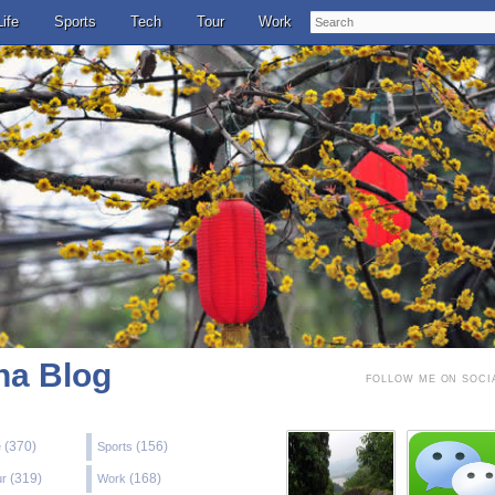
Search
Life
Sports
Tech
Tour
Work
a Blog
FOLLOW ME ON SOCI
(370)
(156)
e
Sports
(319)
(168)
ur
Work