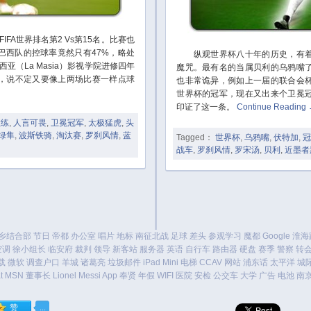
，FIFA世界排名第2 Vs第15名。比赛也
巴西队的控球率竟然只有47%，略处
纵观世界杯八十年的历史，有着
亚（La Masia）影视学院进修四年
魔咒。最有名的当属贝利的乌鸦嘴
，说不定又要像上两场比赛一样点球
也非常诡异，例如上一届的联合会
世界杯的冠军，现在又出来个卫冕
印证了这一条。
Continue Reading
教练
,
人言可畏
,
卫冕冠军
,
太极猛虎
,
头
绿隼
,
波斯铁骑
,
淘汰赛
,
罗刹风情
,
蓝
Tagged：
世界杯
,
乌鸦嘴
,
伏特加
,
冠
战车
,
罗刹风情
,
罗宋汤
,
贝利
,
近墨者
乡结合部
节日
帝都
办公室
唱片
地标
南征北战
足球
差头
参观学习
魔都
Google
淮海
空调
徐小组长
临安府
裁判
领导
新客站
服务器
英语
自行车
路由器
硬盘
赛季
警察
转
载
微软
调查户口
羊城
诸葛亮
垃圾邮件
iPad Mini
电梯
CCAV
网站
浦东话
太平洋
城
t
MSN
董事长
Lionel Messi
App
奉贤
年假
WIFI
医院
安检
公交车
大学
广告
电池
南