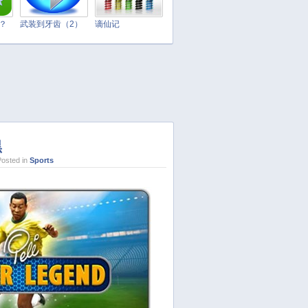
April 2025
March 2025
t？
武装到牙齿（2）
谪仙记
February 2025
January 2025
December 2024
November 2024
October 2024
September 2024
黑
August 2024
osted in
Sports
July 2024
June 2024
May 2024
April 2024
March 2024
February 2024
January 2024
December 2023