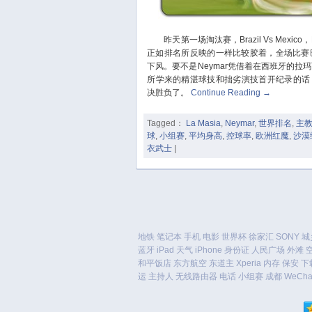
昨天第一场淘汰赛，Brazil Vs Mexico
正如排名所反映的一样比较胶着，全场比赛
下风。要不是Neymar凭借着在西班牙的拉玛西
所学来的精湛球技和拙劣演技首开纪录的话
决胜负了。
Continue Reading
→
Tagged：
La Masia
,
Neymar
,
世界排名
,
主
球
,
小组赛
,
平均身高
,
控球率
,
欧洲红魔
,
沙漠
衣武士
|
地铁
笔记本
手机
电影
世界杯
徐家汇
SONY
城
蓝牙
iPad
天气
iPhone
身份证
人民广场
外滩
和平饭店
东方航空
东道主
Xperia
内存
保安
下
运
主持人
无线路由器
电话
小组赛
成都
WeCha