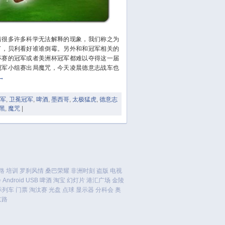
November 2023
October 2023
September 2023
很多许多科学无法解释的现象，我们称之为
August 2023
了，贝利看好谁谁倒霉。另外和和冠军相关的
July 2023
杯赛的冠军或者美洲杯冠军都难以夺得这一届
June 2023
冠军小组赛出局魔咒，今天凌晨德意志战车也
→
May 2023
April 2023
军
,
卫冕冠军
,
啤酒
,
墨西哥
,
太极猛虎
,
德意志
March 2023
黑
,
魔咒
|
February 2023
January 2023
December 2022
November 2022
路
培训
罗刹风情
桑巴荣耀
非洲时刻
盗版
电视
October 2022
会
Android
USB
啤酒
淘宝
幻灯片
港汇广场
金陵
August 2022
际列车
门票
淘汰赛
光盘
点球
显示器
分科会
奥
July 2022
京路
June 2022
March 2022