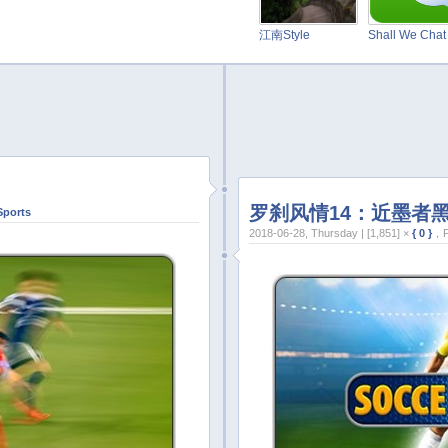
江南Style
Shall We Cha
罗刹风情14：近墨者
Sports
2018-06-28, Thursday | [1,851] ×
{ 0 }
，P