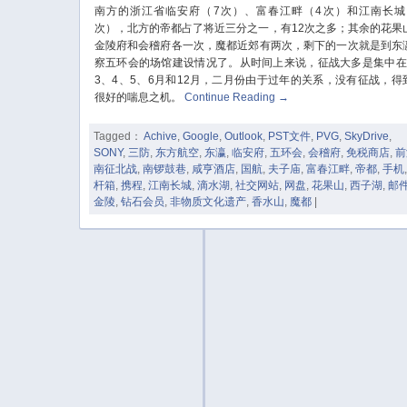
南方的浙江省临安府（7次）、富春江畔（4次）和江南长城
次），北方的帝都占了将近三分之一，有12次之多；其余的花果
金陵府和会稽府各一次，魔都近郊有两次，剩下的一次就是到东
察五环会的场馆建设情况了。从时间上来说，征战大多是集中在
3、4、5、6月和12月，二月份由于过年的关系，没有征战，得
很好的喘息之机。
Continue Reading
→
Tagged：
Achive
,
Google
,
Outlook
,
PST文件
,
PVG
,
SkyDrive
,
SONY
,
三防
,
东方航空
,
东瀛
,
临安府
,
五环会
,
会稽府
,
免税商店
,
前
南征北战
,
南锣鼓巷
,
咸亨酒店
,
国航
,
夫子庙
,
富春江畔
,
帝都
,
手机
杆箱
,
携程
,
江南长城
,
滴水湖
,
社交网站
,
网盘
,
花果山
,
西子湖
,
邮
金陵
,
钻石会员
,
非物质文化遗产
,
香水山
,
魔都
|