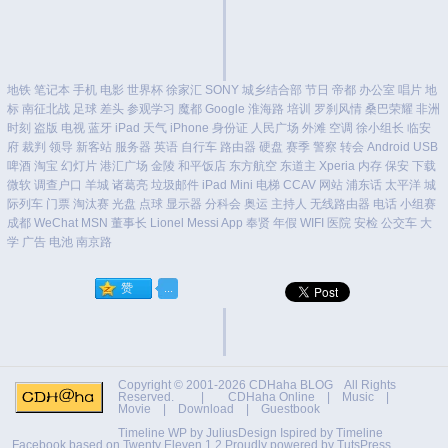
地铁
笔记本
手机
电影
世界杯
徐家汇
SONY
城乡结合部
节日
帝都
办公室
唱片
地
标
南征北战
足球
差头
参观学习
魔都
Google
淮海路
培训
罗刹风情
桑巴荣耀
非洲
时刻
盗版
电视
蓝牙
iPad
天气
iPhone
身份证
人民广场
外滩
空调
徐小组长
临安
府
裁判
领导
新客站
服务器
英语
自行车
路由器
硬盘
赛季
警察
转会
Android
USB
啤酒
淘宝
幻灯片
港汇广场
金陵
和平饭店
东方航空
东道主
Xperia
内存
保安
下载
微软
调查户口
羊城
诸葛亮
垃圾邮件
iPad Mini
电梯
CCAV
网站
浦东话
太平洋
城
际列车
门票
淘汰赛
光盘
点球
显示器
分科会
奥运
主持人
无线路由器
电话
小组赛
成都
WeChat
MSN
董事长
Lionel Messi
App
奉贤
年假
WIFI
医院
安检
公交车
大
学
广告
电池
南京路
Copyright © 2001-2026
CDHaha BLOG
All Rights
Reserved. |
CDHaha Online
|
Music
|
Movie
|
Download
|
Guestbook
Timeline WP by
JuliusDesign
Ispired by
Timeline
Facebook
based on
Twenty Eleven 1.2
Proudly powered by TutsPress