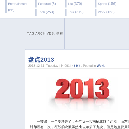
(8)
(370)
(156)
Entertainment
Featured
Life
Sports
(66)
(253)
(319)
(168)
Tech
Tour
Work
TAG ARCHIVES:
携程
盘点2013
2013-12-31, Tuesday | [4,991] ×
{ 0 }
，Posted in
Work
一转眼，一年要过去了，今年我一共南征北战了34次，而东
讨却没有一次，征战的次数虽然比去年多了九次，但是地点仅局