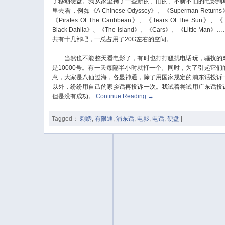
了移动硬盘。我从家里拷了一些新的、旧的、不新不旧的电影到
里去看，例如《A Chinese Odyssey》、《Superman Return
《Pirates Of The Caribbean》、《Tears Of The Sun》、《
Black Dahlia》、《The Island》、《Cars》、《Little Man》
共有十几部吧，一总占用了20G左右的空间。
当然也不能整天看电影了，有时也打打骚扰电话玩，骚扰的
是10000号。有一天每隔半小时就打一个。同时，为了引起它们
意，大家是八仙过海，各显神通，除了用国家规定的浦东话投诉
以外，纷纷用自己的家乡话再投诉一次。我试着尝试用广东话投
但是没有成功。
Continue Reading
→
Tagged：
刺绣
,
有限通
,
浦东话
,
电影
,
电话
,
硬盘
|