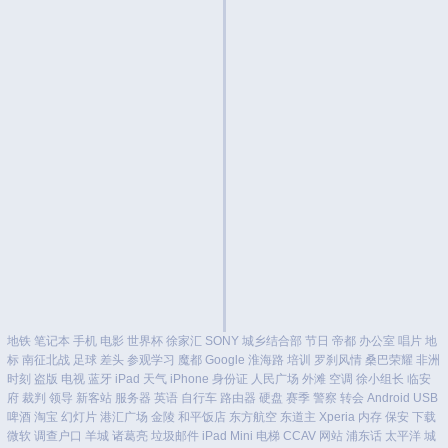
地铁
笔记本
手机
电影
世界杯
徐家汇
SONY
城乡结合部
节日
帝都
办公室
唱片
地
标
南征北战
足球
差头
参观学习
魔都
Google
淮海路
培训
罗刹风情
桑巴荣耀
非洲
时刻
盗版
电视
蓝牙
iPad
天气
iPhone
身份证
人民广场
外滩
空调
徐小组长
临安
府
裁判
领导
新客站
服务器
英语
自行车
路由器
硬盘
赛季
警察
转会
Android
USB
啤酒
淘宝
幻灯片
港汇广场
金陵
和平饭店
东方航空
东道主
Xperia
内存
保安
下载
微软
调查户口
羊城
诸葛亮
垃圾邮件
iPad Mini
电梯
CCAV
网站
浦东话
太平洋
城