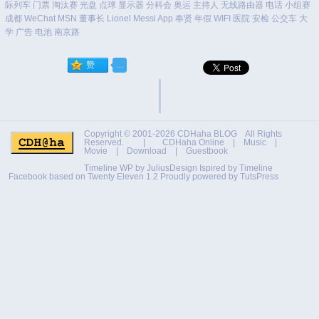
际列车
门票
淘汰赛
光盘
点球
显示器
分科会
奥运
主持人
无线路由器
电话
小组赛
成都
WeChat
MSN
董事长
Lionel Messi
App
奉贤
年假
WIFI
医院
安检
公交车
大
学
广告
电池
南京路
Copyright © 2001-2026
CDHaha BLOG
All Rights
Reserved. |
CDHaha Online
|
Music
|
Movie
|
Download
|
Guestbook
Timeline WP by
JuliusDesign
Ispired by
Timeline
Facebook
based on
Twenty Eleven 1.2
Proudly powered by TutsPress