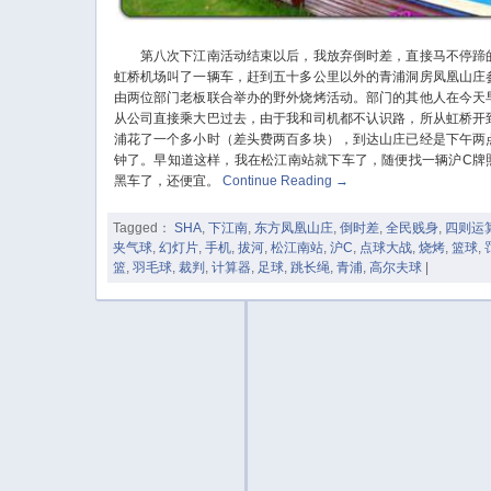
第八次下江南活动结束以后，我放弃倒时差，直接马不停蹄
虹桥机场叫了一辆车，赶到五十多公里以外的青浦洞房凤凰山庄
由两位部门老板联合举办的野外烧烤活动。部门的其他人在今天
从公司直接乘大巴过去，由于我和司机都不认识路，所从虹桥开
浦花了一个多小时（差头费两百多块），到达山庄已经是下午两
钟了。早知道这样，我在松江南站就下车了，随便找一辆沪C牌
黑车了，还便宜。
Continue Reading
→
Tagged：
SHA
,
下江南
,
东方凤凰山庄
,
倒时差
,
全民贱身
,
四则运
夹气球
,
幻灯片
,
手机
,
拔河
,
松江南站
,
沪C
,
点球大战
,
烧烤
,
篮球
,
篮
,
羽毛球
,
裁判
,
计算器
,
足球
,
跳长绳
,
青浦
,
高尔夫球
|