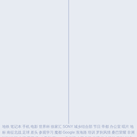
地铁
笔记本
手机
电影
世界杯
徐家汇
SONY
城乡结合部
节日
帝都
办公室
唱片
地
标
南征北战
足球
差头
参观学习
魔都
Google
淮海路
培训
罗刹风情
桑巴荣耀
非洲