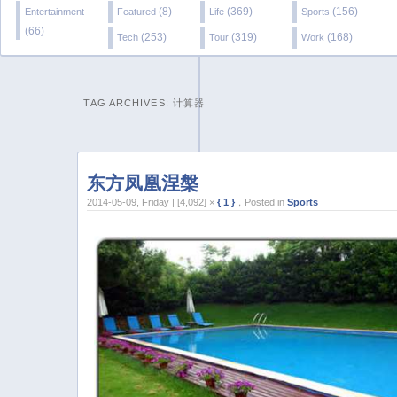
(8)
(369)
(156)
Entertainment
Featured
Life
Sports
(66)
(253)
(319)
(168)
Tech
Tour
Work
TAG ARCHIVES:
计算器
东方凤凰涅槃
2014-05-09, Friday | [4,092] ×
{ 1 }
，Posted in
Sports