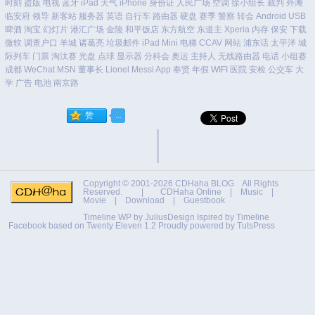
时刻
盗版
电视
蓝牙
iPad
天气
iPhone
身份证
人民广场
空调
徐小组长
裁判
外滩
临安府
领导
新客站
服务器
英语
自行车
路由器
硬盘
赛季
警察
转会
Android
USB
啤酒
淘宝
幻灯片
港汇广场
金陵
和平饭店
东方航空
东道主
Xperia
内存
保安
下载
微软
调查户口
羊城
诸葛亮
垃圾邮件
iPad Mini
电梯
CCAV
网站
浦东话
太平洋
城
际列车
门票
淘汰赛
光盘
点球
显示器
分科会
奥运
主持人
无线路由器
电话
小组赛
成都
WeChat
MSN
董事长
Lionel Messi
App
奉贤
年假
WIFI
医院
安检
公交车
大
学
广告
电池
南京路
Copyright © 2001-2026
CDHaha BLOG
All Rights
Reserved. |
CDHaha Online
|
Music
|
Movie
|
Download
|
Guestbook
Timeline WP by
JuliusDesign
Ispired by
Timeline
Facebook
based on
Twenty Eleven 1.2
Proudly powered by TutsPress