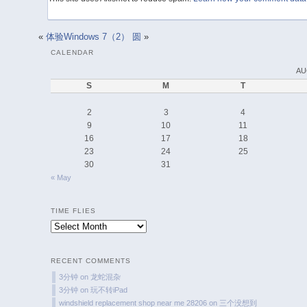
«
体验Windows 7（2）
圆
»
CALENDAR
AU
S
M
T
2
3
4
9
10
11
16
17
18
23
24
25
30
31
« May
TIME FLIES
Time
Flies
RECENT COMMENTS
3分钟
on
龙蛇混杂
3分钟
on
玩不转iPad
windshield replacement shop near me 28206
on
三个没想到