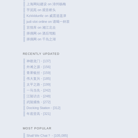
上海网站建设
on
漳州杨梅
芋泥苑
on
观音桥头
Kzkkldunfiz
on
威震逍遥津
judi slot online
on
请喝一杯茶
言情库
on
湘江北去
择偶网
on
酒后驾船
择偶网
on
千岛之湖
RECENTLY UPDATED
神都龙门 - [137]
外滩之源 - [156]
青果银丝 - [159]
伟大复兴 - [185]
太平之路 - [199]
一马当先 - [242]
江陵访古 - [248]
武陵捕鱼 - [272]
Docking Station - [312]
年底登高 - [321]
MOST POPULAR
Shall We Chat？ - [105,085]