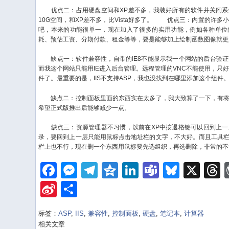
优点二：占用硬盘空间和XP差不多，我装好所有的软件并关闭系
10G空间，和XP差不多，比Vista好多了。
优点三：内置的许多小程
吧，本来的功能很单一，现在加入了很多的实用功能，例如各种单位
耗、预估工资、分期付款、租金等等，要是能够加上绘制函数图像就更
缺点一：软件兼容性，自带的IE8不能显示我一个网站的后台验证
而我这个网站只能用IE进入后台管理。远程管理的VNC不能使用，只好
件了。最重要的是，IIS不支持ASP，我也没找到在哪里添加这个组件
缺点二：控制面板里面的东西实在太多了，我大致算了一下，有将
希望正式版推出后能够减少一点。
缺点三：资源管理器不习惯，以前在XP中按退格键可以回到上一
录，要回到上一层只能用鼠标点击地址栏的文字，不大好。而且工具
栏上也不行，现在删一个东西用鼠标要先选组织，再选删除，非常的不
Facebook
Messenger
Telegram
Qzone
LinkedIn
Teams
Bluesk
X
Sina
Share
Weibo
标签：
ASP
,
IIS
,
兼容性
,
控制面板
,
硬盘
,
笔记本
,
计算器
相关文章