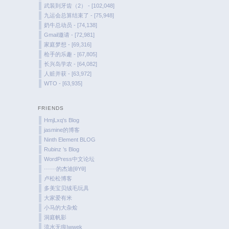
武装到牙齿（2） - [102,048]
九运会总算结束了 - [75,948]
奶牛总动员 - [74,138]
Gmail邀请 - [72,981]
家庭梦想 - [69,316]
枪手的乐趣 - [67,805]
长兴岛学农 - [64,082]
人赃并获 - [63,972]
WTO - [63,935]
FRIENDS
HmjLxq's Blog
jasmine的博客
Ninth Element BLOG
Rubinz ’s Blog
WordPress中文论坛
······的杰迪[θYθ]
卢松松博客
多美宝贝绒毛玩具
大家爱有米
小马的大杂烩
洞庭帆影
流水无痕|wwek