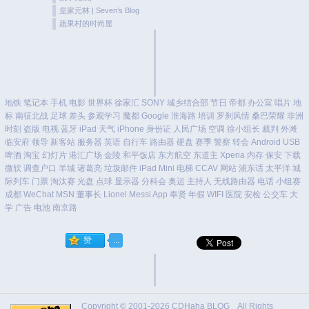
皇家元林 | Seven’s Blog
蔬果村的时尚屋
地铁
笔记本
手机
电影
世界杯
徐家汇
SONY
城乡结合部
节日
帝都
办公室
唱片
地
标
南征北战
足球
差头
参观学习
魔都
Google
淮海路
培训
罗刹风情
桑巴荣耀
非洲
时刻
盗版
电视
蓝牙
iPad
天气
iPhone
身份证
人民广场
空调
徐小组长
裁判
外滩
临安府
领导
新客站
服务器
英语
自行车
路由器
硬盘
赛季
警察
转会
Android
USB
啤酒
淘宝
幻灯片
港汇广场
金陵
和平饭店
东方航空
东道主
Xperia
内存
保安
下载
微软
调查户口
羊城
诸葛亮
垃圾邮件
iPad Mini
电梯
CCAV
网站
浦东话
太平洋
城
际列车
门票
淘汰赛
光盘
点球
显示器
分科会
奥运
主持人
无线路由器
电话
小组赛
成都
WeChat
MSN
董事长
Lionel Messi
App
奉贤
年假
WIFI
医院
安检
公交车
大
学
广告
电池
南京路
Copyright © 2001-2026
CDHaha BLOG
All Rights