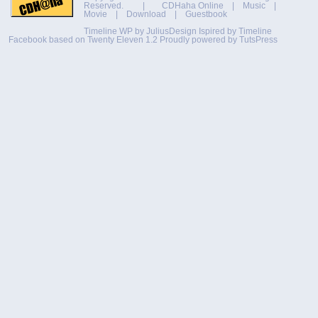
Reserved. |
CDHaha Online
|
Music
|
Movie
|
Download
|
Guestbook
Timeline WP by
JuliusDesign
Ispired by
Timeline
Facebook
based on
Twenty Eleven 1.2
Proudly powered by TutsPress