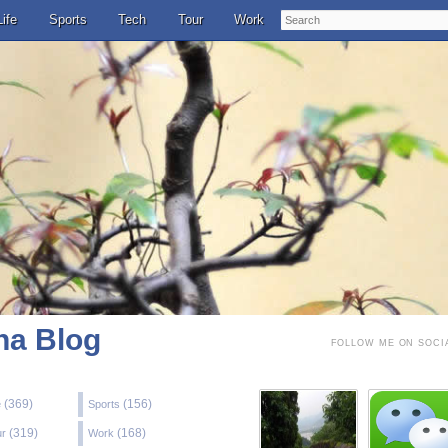
Search
Life
Sports
Tech
Tour
Work
a Blog
FOLLOW ME ON SOCI
(369)
(156)
e
Sports
(319)
(168)
ur
Work