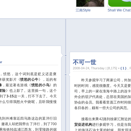
江南Style
Shall We Cha
不可一世
ur
2008-04-24, Thursday | [8,175] ×
{ 1 }
，P
愤怒，这个词到底是贬义还是褒
卡获奖影片《
愤怒的公牛
》，近的有
昨天参观学习了两家公司，外加
峰
，最近著名游戏《
愤怒的小鸟
》的
时的时间，感觉很撒度。今天又是
冒险
》也上影了。这里插一句，这个
司，早上的一家在淮海中路上的连
到了
3-15
这一关，打不下去了。今天
外企的驻沪代表处，总部在美国的
什么引得我怒火中烧呢，且听我慢慢
协会的会员。我看看里面工作时间
各归各的，颇有一些大公司的风范。
到外滩靠近四马路这边的某洋行旧
接着出来乘42路到徐家汇附近的
邀请人却把我带出了洋行，到了700
贸促进机构
进行参观学习，但是当
乘地铁转战浦江西东，到零陵路的据
上的海洋石油大厦的时候，我发现