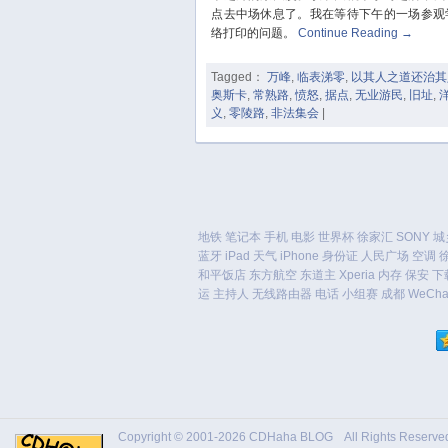
点去中场休息了。我在等待下午的一场参观
络打印的问题。
Continue Reading
→
Tagged：
万峰
,
临表涕零
,
以其人之道还治其
奥斯卡
,
常熟路
,
愤怒
,
据点
,
无业游民
,
旧址
,
义
,
零陵路
,
非法集会
|
地铁
笔记本
手机
电影
世界杯
徐家汇
SONY
城
蓝牙
iPad
天气
iPhone
身份证
人民广场
空调
和平饭店
东方航空
东道主
Xperia
内存
保安
下
运
主持人
无线路由器
电话
小组赛
成都
WeCha
Copyright © 2001-2026
CDHaha BLOG
All Rights Res