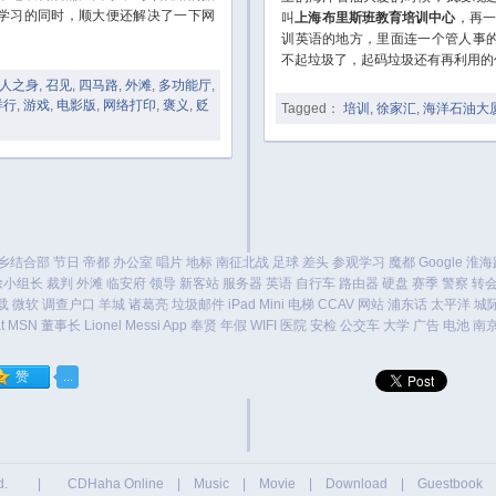
学习的同时，顺大便还解决了一下网
叫
上海布里斯班教育培训中心
，再一
训英语的地方，里面连一个管人事
不起垃圾了，起码垃圾还有再利用的
人之身
,
召见
,
四马路
,
外滩
,
多功能厅
,
洋行
,
游戏
,
电影版
,
网络打印
,
褒义
,
贬
Tagged：
培训
,
徐家汇
,
海洋石油大
乡结合部
节日
帝都
办公室
唱片
地标
南征北战
足球
差头
参观学习
魔都
Google
淮海
徐小组长
裁判
外滩
临安府
领导
新客站
服务器
英语
自行车
路由器
硬盘
赛季
警察
转
载
微软
调查户口
羊城
诸葛亮
垃圾邮件
iPad Mini
电梯
CCAV
网站
浦东话
太平洋
城
t
MSN
董事长
Lionel Messi
App
奉贤
年假
WIFI
医院
安检
公交车
大学
广告
电池
南
erved. |
CDHaha Online
|
Music
|
Movie
|
Download
|
Guestbook