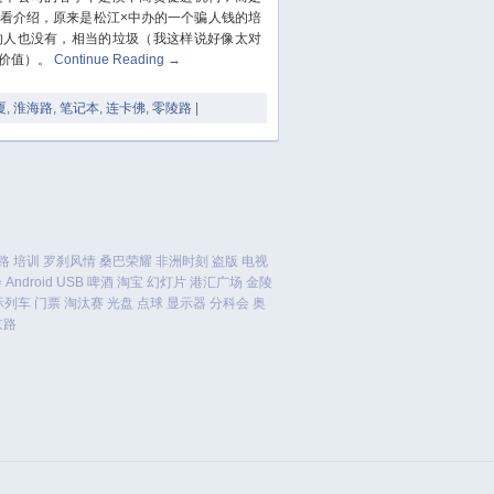
October 2023
看介绍，原来是松江×中办的一个骗人钱的培
September 2023
的人也没有，相当的垃圾（我这样说好像太对
August 2023
价值）。
Continue Reading
→
July 2023
厦
,
淮海路
,
笔记本
,
连卡佛
,
零陵路
|
June 2023
May 2023
April 2023
March 2023
February 2023
January 2023
路
培训
罗刹风情
桑巴荣耀
非洲时刻
盗版
电视
会
Android
USB
啤酒
淘宝
幻灯片
港汇广场
金陵
December 2022
际列车
门票
淘汰赛
光盘
点球
显示器
分科会
奥
November 2022
京路
October 2022
August 2022
July 2022
June 2022
March 2022
February 2022