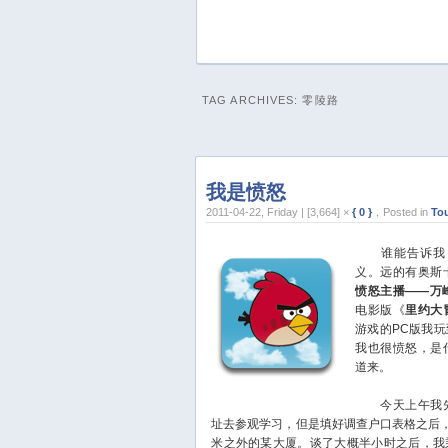
TAG ARCHIVES:
零陵路
我是愤怒
2011-04-22, Friday | [3,664] ×
{ 0 }
，Posted in
To
谁能告诉我，
义。远的有奥斯
愤怒主播——万
电影版《
里约大
游戏的PC版我玩
我也很愤怒，是
道来。
今天上午我先
址去参观学习，但是填好调查户口表格之后，
米之外的某大厦。谈了大概半小时之后，我