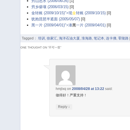
穷山恶水 (2006/06/26)
[1]
穷乡僻壤 (2006/03/15)
[0]
金转账 (2009/10/15)">现
金
转账 (2009/10/15)
[0]
犹抱琵琶半遮面 (2005/05/07)
[0]
黑一片 (2009/04/01)">漆
黑
一片 (2009/04/01)
[0]
Tagged：
培训
,
徐家汇
,
海洋石油大厦
,
淮海路
,
笔记本
,
连卡佛
,
零陵路
ONE THOUGHT ON “
不可一世
”
hmjlxq
on
2008/04/28 at 13:22
said:
做得好！严重支持！
↓
Reply