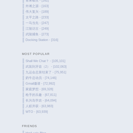
青果银丝 - [162]
外滩之源 - [163]
伟大复兴 - [189]
太平之路 - [233]
一马当先 - [247]
江陵访古 - [249]
武陵捕鱼 - [273]
Docking Station - [316]
MOST POPULAR
Shall We Chat？ - [105,101]
武装到牙齿（2） - [102,063]
九运会总算结束了 - [75,951]
奶牛总动员 - [74,146]
Gmail邀请 - [72,992]
家庭梦想 - [69,328]
枪手的乐趣 - [67,811]
长兴岛学农 - [64,094]
人赃并获 - [63,983]
WTO - [63,939]
FRIENDS
HmjLxq's Blog