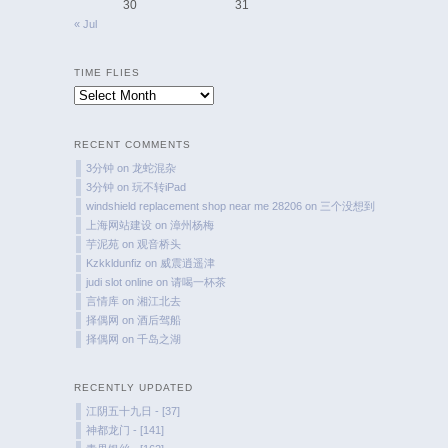
30
31
« Jul
TIME FLIES
Time
Flies
RECENT COMMENTS
3分钟
on
龙蛇混杂
3分钟
on
玩不转iPad
windshield replacement shop near me 28206
on
三个没想到
上海网站建设
on
漳州杨梅
芋泥苑
on
观音桥头
Kzkkldunfiz
on
威震逍遥津
judi slot online
on
请喝一杯茶
言情库
on
湘江北去
择偶网
on
酒后驾船
择偶网
on
千岛之湖
RECENTLY UPDATED
江阴五十九日 - [37]
神都龙门 - [141]