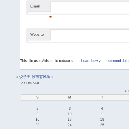
Email
*
Website
This site uses Akismet to reduce spam.
Learn how your comment data 
«
饺子王
股市有风险
»
CALENDAR
AU
S
M
T
2
3
4
9
10
11
16
17
18
23
24
25