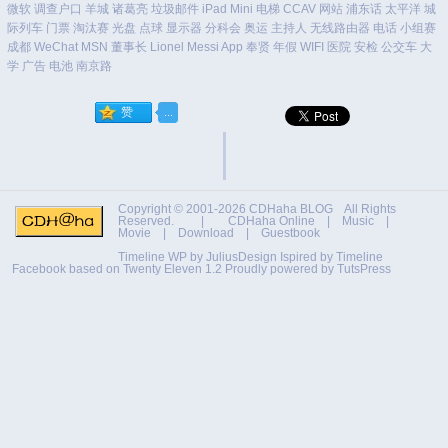
微软
调查户口
羊城
诸葛亮
垃圾邮件
iPad Mini
电梯
CCAV
网站
浦东话
太平洋
城
际列车
门票
淘汰赛
光盘
点球
显示器
分科会
奥运
主持人
无线路由器
电话
小组赛
成都
WeChat
MSN
董事长
Lionel Messi
App
奉贤
年假
WIFI
医院
安检
公交车
大
学
广告
电池
南京路
Copyright © 2001-2026
CDHaha BLOG
All Rights
Reserved. |
CDHaha Online
|
Music
|
Movie
|
Download
|
Guestbook
Timeline WP by
JuliusDesign
Ispired by
Timeline
Facebook
based on
Twenty Eleven 1.2
Proudly powered by TutsPress