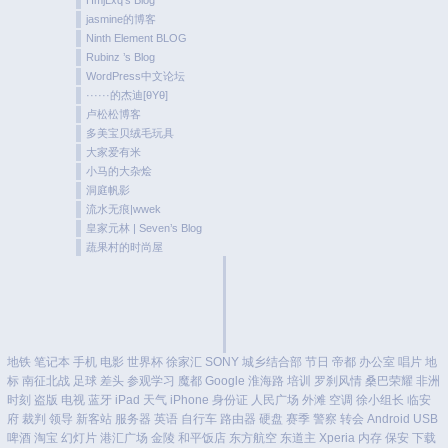
jasmine的博客
Ninth Element BLOG
Rubinz ’s Blog
WordPress中文论坛
······的杰迪[θYθ]
卢松松博客
多美宝贝绒毛玩具
大家爱有米
小马的大杂烩
洞庭帆影
流水无痕|wwek
皇家元林 | Seven’s Blog
蔬果村的时尚屋
地铁
笔记本
手机
电影
世界杯
徐家汇
SONY
城乡结合部
节日
帝都
办公室
唱片
地
标
南征北战
足球
差头
参观学习
魔都
Google
淮海路
培训
罗刹风情
桑巴荣耀
非洲
时刻
盗版
电视
蓝牙
iPad
天气
iPhone
身份证
人民广场
外滩
空调
徐小组长
临安
府
裁判
领导
新客站
服务器
英语
自行车
路由器
硬盘
赛季
警察
转会
Android
USB
啤酒
淘宝
幻灯片
港汇广场
金陵
和平饭店
东方航空
东道主
Xperia
内存
保安
下载