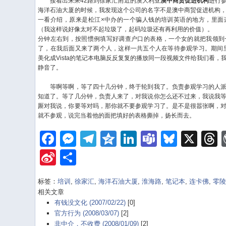
接着出来乘42路到徐家汇附近的澳大利亚
澳中商贸促进机构
进行
海洋石油大厦的时候，我发现这个公司的名字不是澳中商贸促进机构
一看介绍，原来是松江×中办的一个骗人钱的培训英语的地方，里面
（我这样说好像太对不起垃圾了，起码垃圾还有再利用的价值）。
原
分钟左右到，按照惯例填写好调查户口的表格，一个女的就把我领到
了，在我后面又来了两个人，这样一共五个人在等待参观学习。期间
美化成Vista的笔记本电脑反反复复的播放同一段视频文件给我们看
静音了。
等啊等啊，等了四十几分钟，终于轮到我了。负责参观学习的人派
知道了。等了几分钟，负责人来了，对我说你怎么还不过来，我说我
厮对我说，你要等对吗，那你就不要参观学习了。是不是很嚣张啊，
就不参观，说完当着他的面把填好的表格撕掉，扬长而去。
Facebook
Messenger
Telegram
Qzone
LinkedIn
Teams
Bluesk
X
Sina
Share
Weibo
标签：
培训
,
徐家汇
,
海洋石油大厦
,
淮海路
,
笔记本
,
连卡佛
,
零
相关文章
有钱没文化 (2007/02/22)
[0]
官方行为 (2008/03/07)
[2]
非中介，不收费 (2008/01/09)
[2]