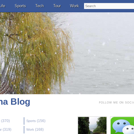
Search
Life
Sports
Tech
Tour
Work
a Blog
FOLLOW ME ON SOCI
(370)
(156)
e
Sports
(319)
(168)
ur
Work