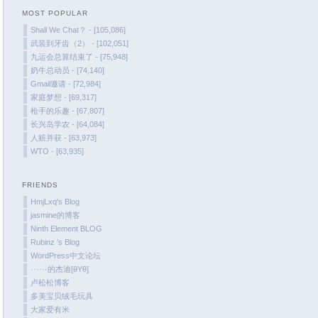
MOST POPULAR
February 2022
Shall We Chat？ - [105,086]
January 2022
武装到牙齿（2） - [102,051]
December 2021
九运会总算结束了 - [75,948]
奶牛总动员 - [74,140]
October 2021
Gmail邀请 - [72,984]
September 2021
家庭梦想 - [69,317]
August 2021
枪手的乐趣 - [67,807]
长兴岛学农 - [64,084]
July 2021
人赃并获 - [63,973]
June 2021
WTO - [63,935]
May 2021
April 2021
FRIENDS
March 2021
HmjLxq's Blog
jasmine的博客
January 2021
Ninth Element BLOG
December 2020
Rubinz ’s Blog
November 2020
WordPress中文论坛
······的杰迪[θYθ]
September 2020
卢松松博客
August 2020
多美宝贝绒毛玩具
大家爱有米
July 2020