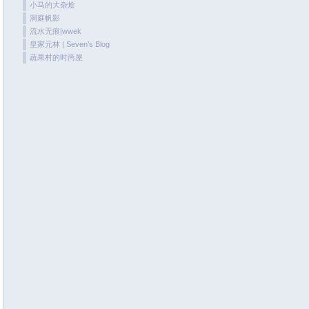
小马的大杂烩
June 2020
洞庭帆影
May 2020
流水无痕|wwek
皇家元林 | Seven’s Blog
April 2020
蔬果村的时尚屋
March 2020
February 2020
January 2020
December 2019
November 2019
October 2019
September 2019
August 2019
July 2019
June 2019
May 2019
April 2019
March 2019
January 2019