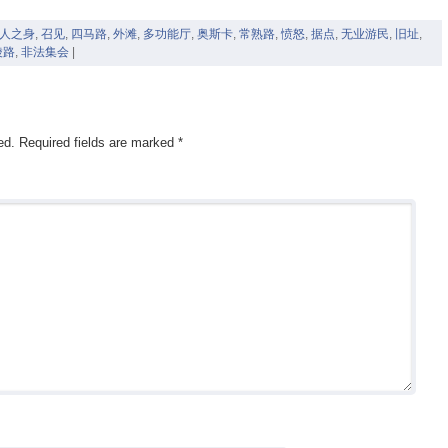
人之身
,
召见
,
四马路
,
外滩
,
多功能厅
,
奥斯卡
,
常熟路
,
愤怒
,
据点
,
无业游民
,
旧址
,
陵路
,
非法集会
|
ed.
Required fields are marked
*