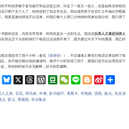
时不时的穿梭于多功能厅和会议室之间，叫走了一批又一批人，但是始终没有轮到
最后只剩下五个人了，时间也到了四点半左右。四位领导终于在百忙之中抽出空暇接
零。我更是激动得说不出话来，叫我们每个人用三分钟的时间来自我介绍，我只用了
书面的召见，内容非常简单，时间也是从一点到五点。我决定
以其人之道还治其人
再在四点五十分的时候打个电话过去说我不来了，因为通过今天下午的遭遇，我已经
那次我也等了四个小时（参见《
谢谢侬
》），不过邀请人事先打电话过来说明了情
混乱，你不能分期分批的邀请吗，每半个小时安排三四个，那我们也可以合理安排下
一起，等待的时候又全无解释，好大的官威啊。
m
e
nkedIn
Teams
Bluesky
X
Threads
WordPress
Douban
WeChat
Line
Blogger
Sina
Sh
Weib
其人之身
,
召见
,
四马路
,
外滩
,
多功能厅
,
奥斯卡
,
常熟路
,
愤怒
,
据点
,
无业游
褒义
,
贬义
,
零陵路
,
非法集会