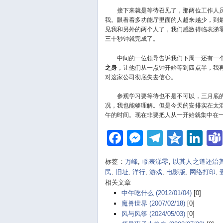
接下来就是等待召见了，那两位工作人员
我。眼看着多功能厅里面的人越来越少，到
见我和另外的两个人了，我们感激得临表涕
三十秒钟就完成了。
中间的一位领导告诉我们下周一还有一个
之身
，让他们从一点钟开始等到四点半，我
对这家公司彻底失去信心。
参观学习要等待也不是不可以，三月底的
况，我也能够理解。但是今天的安排实在太
午的时间。现在非要把人从一开始就集中在
Facebook
Messenger
Telegra
Qzon
Li
标签：
万峰
,
临表涕零
,
以其人之道还治
民
,
旧址
,
洋行
,
游戏
,
电影版
,
网络打印
,
相关文章
中午吃什么 (2012/01/04)
[0]
魔兽世界 (2007/02/18)
[0]
风与风筝 (2024/05/03)
[0]