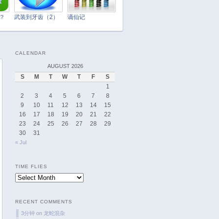
April 2025
March 2025
t？
武装到牙齿（2）
谪仙记
February 2025
January 2025
CALENDAR
December 2024
AUGUST 2026
November 2024
S
M
T
W
T
F
S
October 2024
1
September 2024
2
3
4
5
6
7
8
9
10
11
12
13
14
15
August 2024
16
17
18
19
20
21
22
July 2024
23
24
25
26
27
28
29
June 2024
30
31
« Jul
May 2024
April 2024
TIME FLIES
March 2024
Time
February 2024
Flies
January 2024
RECENT COMMENTS
December 2023
3分钟
on
龙蛇混杂