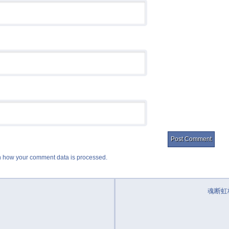
 how your comment data is processed.
魂断虹