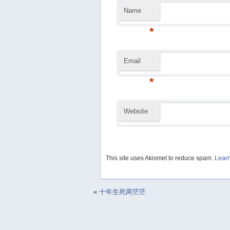
Name
*
Email
*
Website
This site uses Akismet to reduce spam.
Learn
«
十年生死两茫茫