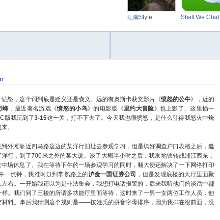
江南Style
Shall We Cha
ur
怒，这个词到底是贬义还是褒义。远的有奥斯卡获奖影片《
愤怒的公牛
》，近的
万峰
，最近著名游戏《
愤怒的小鸟
》的电影版《
里约大冒险
》也上影了。这里插一
PC版我玩到了
3-15
这一关，打不下去了。今天我也很愤怒，是什么引得我怒火中烧
道来。
外滩靠近四马路这边的某洋行旧址去参观学习，但是填好调查户口表格之后，邀
了洋行，到了700米之外的某大厦。谈了大概半小时之后，我乘地铁转战浦江西东，
去中场休息了。我在等待下午的一场参观学习的同时，顺大便还解决了一下网络打印
一点钟，我准时赶到常熟路上的
沪金一国证券公司
，但是发现底楼的大厅里面聚
人左右。一开始我还以为是非法集会，我想打电话报警的，后来我听他们的谈话中都
一样。我们到了三楼的所谓多功能厅里面等待，这时来了一男一女两位工作人员，他
交材料。事后我猜测这个规则是——按姓氏的拼音字母排序，因为我排在很前面，没