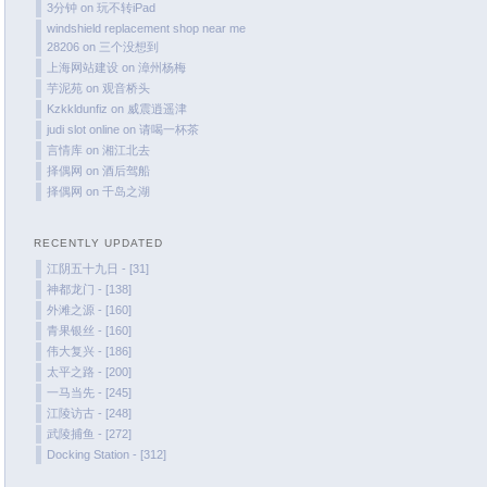
November 2023
3分钟
on
玩不转iPad
windshield replacement shop near me
October 2023
28206
on
三个没想到
September 2023
上海网站建设
on
漳州杨梅
August 2023
芋泥苑
on
观音桥头
Kzkkldunfiz
on
威震逍遥津
July 2023
judi slot online
on
请喝一杯茶
June 2023
言情库
on
湘江北去
择偶网
on
酒后驾船
May 2023
择偶网
on
千岛之湖
April 2023
March 2023
RECENTLY UPDATED
February 2023
江阴五十九日 - [31]
January 2023
are
神都龙门 - [138]
外滩之源 - [160]
December 2022
o
青果银丝 - [160]
November 2022
伟大复兴 - [186]
October 2022
太平之路 - [200]
一马当先 - [245]
August 2022
江陵访古 - [248]
July 2022
武陵捕鱼 - [272]
June 2022
Docking Station - [312]
March 2022