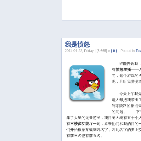
我是愤怒
2011-04-22, Friday | [3,665] ×
{ 0 }
，Posted in
To
谁能告诉我，愤
有
愤怒主播——
句，这个游戏的
呢，且听我慢慢
今天上午我先到
请人却把我带出
到零陵路的据点
的问题。
下午
集了大量的无业游民，我目测大概有五十个
有
三楼多功能厅
一词，原来他们和我的目的
们开始根据某规则叫名字，叫到名字的要上
有前三名也有前五名。