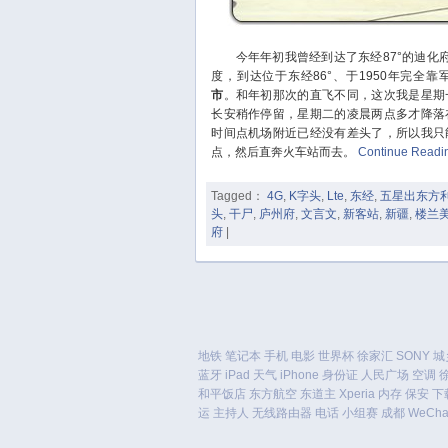
今年年初我曾经到达了东经87°的迪化府
度，到达位于东经86°、于1950年完全
市
。和年初那次的直飞不同，这次我是星期
长安稍作停留，星期二的凌晨两点多才降落
时间点机场附近已经没有差头了，所以我只
点，然后直奔火车站而去。
Continue Read
Tagged：
4G
,
K字头
,
Lte
,
东经
,
五星出东方
头
,
干尸
,
庐州府
,
文言文
,
新客站
,
新疆
,
楼兰
府
|
地铁
笔记本
手机
电影
世界杯
徐家汇
SONY
城
蓝牙
iPad
天气
iPhone
身份证
人民广场
空调
和平饭店
东方航空
东道主
Xperia
内存
保安
下
运
主持人
无线路由器
电话
小组赛
成都
WeCha