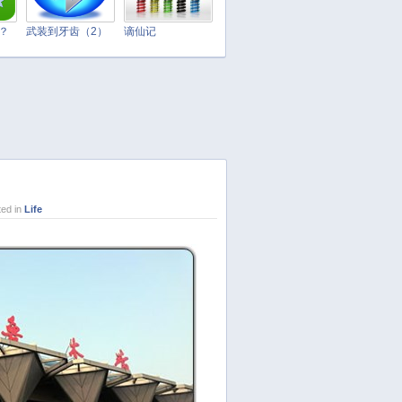
March 2025
February 2025
t？
武装到牙齿（2）
谪仙记
January 2025
December 2024
November 2024
October 2024
September 2024
August 2024
July 2024
ed in
Life
June 2024
May 2024
April 2024
March 2024
February 2024
January 2024
December 2023
November 2023