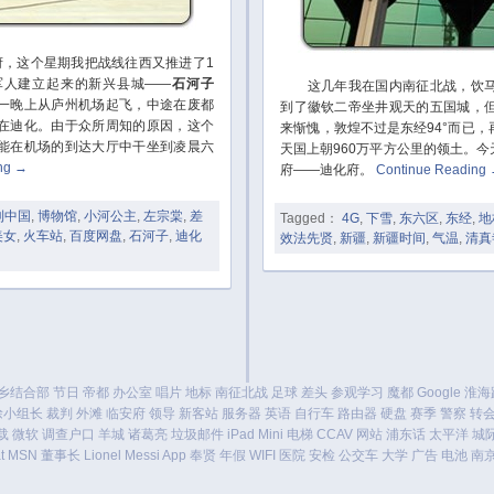
，这个星期我把战线往西又推进了1
靠军人建立起来的新兴县城——
石河子
这几年我在国内南征北战，饮马
一晚上从庐州机场起飞，中途在废都
到了徽钦二帝坐井观天的五国城，
在迪化。由于众所周知的原因，这个
来惭愧，敦煌不过是东经94°而已
能在机场的到达大厅中干坐到凌晨六
天国上朝960万平方公里的领土。
ing
→
府——迪化府。
Continue Reading
利中国
,
博物馆
,
小河公主
,
左宗棠
,
差
Tagged：
4G
,
下雪
,
东六区
,
东经
,
地
美女
,
火车站
,
百度网盘
,
石河子
,
迪化
效法先贤
,
新疆
,
新疆时间
,
气温
,
清真
乡结合部
节日
帝都
办公室
唱片
地标
南征北战
足球
差头
参观学习
魔都
Google
淮海
徐小组长
裁判
外滩
临安府
领导
新客站
服务器
英语
自行车
路由器
硬盘
赛季
警察
转
载
微软
调查户口
羊城
诸葛亮
垃圾邮件
iPad Mini
电梯
CCAV
网站
浦东话
太平洋
城
t
MSN
董事长
Lionel Messi
App
奉贤
年假
WIFI
医院
安检
公交车
大学
广告
电池
南