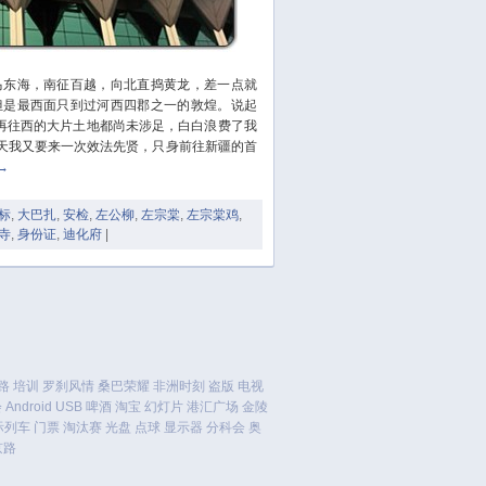
October 2023
September 2023
August 2023
东海，南征百越，向北直捣黄龙，差一点就
July 2023
但是最西面只到过河西四郡之一的敦煌。说起
June 2023
，再往西的大片土地都尚未涉足，白白浪费了我
May 2023
今天我又要来一次效法先贤，只身前往新疆的首
→
April 2023
March 2023
标
,
大巴扎
,
安检
,
左公柳
,
左宗棠
,
左宗棠鸡
,
February 2023
寺
,
身份证
,
迪化府
|
January 2023
December 2022
November 2022
October 2022
August 2022
路
培训
罗刹风情
桑巴荣耀
非洲时刻
盗版
电视
July 2022
会
Android
USB
啤酒
淘宝
幻灯片
港汇广场
金陵
June 2022
际列车
门票
淘汰赛
光盘
点球
显示器
分科会
奥
京路
March 2022
February 2022