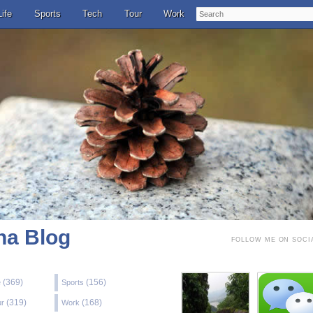
Search
Life
Sports
Tech
Tour
Work
a Blog
FOLLOW ME ON SOCI
(369)
(156)
e
Sports
(319)
(168)
ur
Work