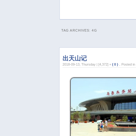
TAG ARCHIVES:
4G
出天山记
2018-09-13, Thursday | [4,372] ×
{ 0 }
，Posted in