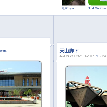
江南Style
Shall We Cha
天山脚下
Work
2018-01-19, Friday | [6,944] ×
{ 4 }
，Post