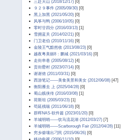
三赴天山 (2018/12/17)
[0]
９２９事件 (2005/09/30)
[0]
黑上加黑 (2021/05/20)
[0]
风筝与鸭 (2006/10/05)
[0]
零时廿四分 (2016/03/13)
[1]
雪拥蓝关 (2014/02/21)
[0]
门卫老伯 (2010/11/16)
[9]
金陵王气黯然收 (2013/08/23)
[0]
越夜粤美丽8：鹏城 (2021/03/16)
[0]
走街串巷 (2005/08/12)
[4]
贡街罍村 (2023/07/14)
[0]
谢谢侬 (2011/03/31)
[0]
西游笔记——美食美景和美女 (2012/06/08)
[47]
衡阳雁去 上 (2025/04/28)
[0]
蜀山贱侠传 (2016/03/08)
[1]
荷斯坦 (2005/03/23)
[1]
苟延残喘 (2011/06/18)
[0]
群晖NAS-软件篇 (2023/01/20)
[0]
羊城明哨——饮马流花湖 (2012/03/27)
[7]
羊城明哨——Scarborough Fair (2012/04/28)
[11]
穷乡僻壤出刁民 (2015/06/26)
[0]
移动电视 (2006/11/10)
[0]