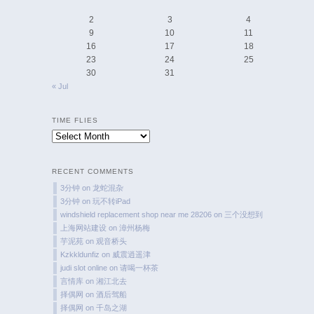
2
3
4
9
10
11
16
17
18
23
24
25
30
31
« Jul
TIME FLIES
Time
Flies
RECENT COMMENTS
3分钟
on
龙蛇混杂
3分钟
on
玩不转iPad
windshield replacement shop near me 28206
on
三个没想到
上海网站建设
on
漳州杨梅
芋泥苑
on
观音桥头
Kzkkldunfiz
on
威震逍遥津
judi slot online
on
请喝一杯茶
言情库
on
湘江北去
择偶网
on
酒后驾船
择偶网
on
千岛之湖