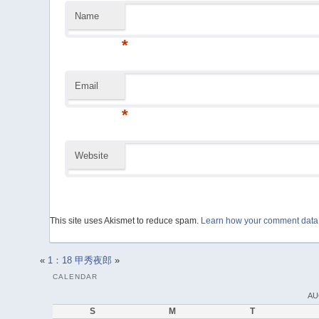
Name
*
Email
*
Website
This site uses Akismet to reduce spam.
Learn how your comment data 
«
1：18
甲秀夜郎
»
CALENDAR
AU
S
M
T