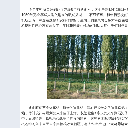
今年年初我曾经到达了东经87°的迪化府，这个星期我把战线往西
1950年完全靠军人建立起来的新兴县城——
石河子市
。和年初那次的
机场起飞，中途在废都长安稍作停留，星期二的凌晨两点多才降落在
机场附近已经没有差头了，所以我只能在机场的到达大厅中干坐到凌晨
迪化府有两个火车站，原来的迪化站，现在已经改名为迪化南站；
站
，估计设计与规划的人来自于上海。从迪化坐K字头的火车到石河
中，满眼望去，铁轨两边载满了笔直的绿树，这些树木既能缓解旅客
概这种习俗来自于左宗棠抬棺收复新疆，有人作诗赞之曰
“大将筹边