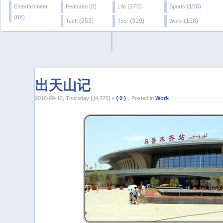
(8)
(370)
(156)
Entertainment
Featured
Life
Sports
(66)
(253)
(319)
(168)
Tech
Tour
Work
出天山记
2018-09-13, Thursday | [4,376] ×
{ 0 }
，Posted in
Work