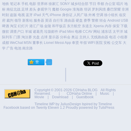
地铁
笔记本
手机
电影
世界杯
徐家汇
SONY
城乡结合部
节日
帝都
办公室
唱片
地
标
南征北战
足球
差头
参观学习
魔都
Google
淮海路
培训
罗刹风情
桑巴荣耀
非洲
时刻
盗版
电视
蓝牙
iPad
天气
iPhone
身份证
人民广场
外滩
空调
徐小组长
临安
府
裁判
领导
新客站
服务器
英语
自行车
路由器
硬盘
赛季
警察
转会
Android
USB
啤酒
淘宝
幻灯片
港汇广场
金陵
和平饭店
东方航空
东道主
Xperia
内存
保安
下载
微软
调查户口
羊城
诸葛亮
垃圾邮件
iPad Mini
电梯
CCAV
网站
浦东话
太平洋
城
际列车
门票
淘汰赛
光盘
点球
显示器
分科会
奥运
主持人
无线路由器
电话
小组赛
成都
WeChat
MSN
董事长
Lionel Messi
App
奉贤
年假
WIFI
医院
安检
公交车
大
学
广告
电池
南京路
Copyright © 2001-2026
CDHaha BLOG
All Rights
Reserved. |
CDHaha Online
|
Music
|
Movie
|
Download
|
Guestbook
Timeline WP by
JuliusDesign
Ispired by
Timeline
Facebook
based on
Twenty Eleven 1.2
Proudly powered by TutsPress