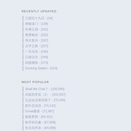
RECENTLY UPDATED
江阴五十九日 - [34]
神都龙门 - [139]
外滩之源 - [162]
青果银丝 - [162]
伟大复兴 - [187]
太平之路 - [207]
一马当先 - [246]
江陵访古 - [249]
武陵捕鱼 - [273]
Docking Station - [314]
MOST POPULAR
Shall We Chat？ - [105,095]
武装到牙齿（2） - [102,057]
九运会总算结束了 - [75,949]
奶牛总动员 - [74,142]
Gmail邀请 - [72,987]
家庭梦想 - [69,321]
枪手的乐趣 - [67,808]
长兴岛学农 - [64,088]