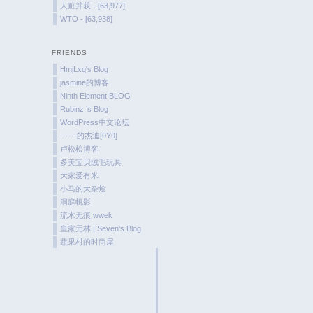
人赃并获 - [63,977]
WTO - [63,938]
FRIENDS
HmjLxq's Blog
jasmine的博客
Ninth Element BLOG
Rubinz ’s Blog
WordPress中文论坛
······的杰迪[θYθ]
卢松松博客
多美宝贝绒毛玩具
大家爱有米
小马的大杂烩
洞庭帆影
流水无痕|wwek
皇家元林 | Seven’s Blog
蔬果村的时尚屋