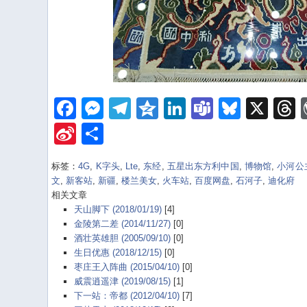
Facebook
Messenger
Telegram
Qzone
LinkedIn
Teams
Bluesk
X
Sina
Share
Weibo
标签：
4G
,
K字头
,
Lte
,
东经
,
五星出东方利中国
,
博物馆
,
小河公
文
,
新客站
,
新疆
,
楼兰美女
,
火车站
,
百度网盘
,
石河子
,
迪化府
相关文章
天山脚下 (2018/01/19)
[4]
金陵第二差 (2014/11/27)
[0]
酒壮英雄胆 (2005/09/10)
[0]
生日优惠 (2018/12/15)
[0]
枣庄王入阵曲 (2015/04/10)
[0]
威震逍遥津 (2019/08/15)
[1]
下一站：帝都 (2012/04/10)
[7]