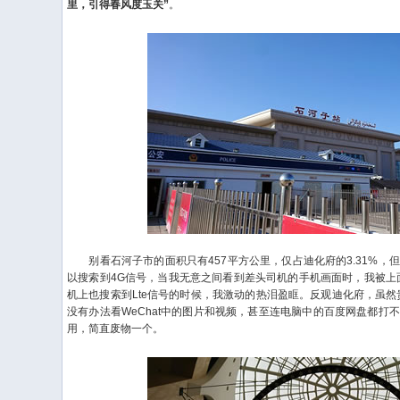
里，引得春风度玉关”
。
别看石河子市的面积只有457平方公里，仅占迪化府的3.31%，
以搜索到4G信号，当我无意之间看到差头司机的手机画面时，我被上
机上也搜索到Lte信号的时候，我激动的热泪盈眶。反观迪化府，虽然
没有办法看WeChat中的图片和视频，甚至连电脑中的百度网盘都打
用，简直废物一个。