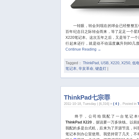
一转眼，转会到现在的球会已经整整五年
百年纪念日之际转会而来，等了足足一个星期之
X220笔记本。这次五年之后，又是等了一个
行起来还行，就是动不动温度飙升到80几度
Continue Reading
→
Tagged：
ThinkPad
,
USB
,
X220
,
X250
,
低
笔记本
,
辛亥革命
,
键盘灯
|
ThinkPad七宗罪
2011-10-18, Tuesday | [6,316] ×
{ 4 }
，Posted in
终于，公司给我配了一台笔记本
ThinkPad X220
，据说要一万多块钱。以前
我配的多是台式机，后来为了开源节流，叫
笔记本到办公室使用。我坚持背了几天，不