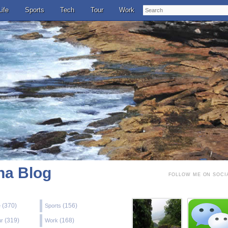
Search
Life
Sports
Tech
Tour
Work
a Blog
FOLLOW ME ON SOCI
(370)
(156)
e
Sports
(319)
(168)
ur
Work