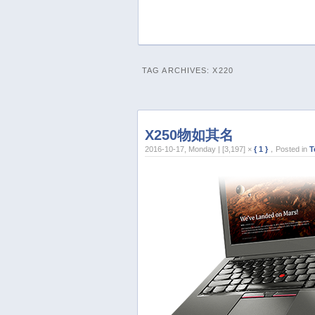
TAG ARCHIVES:
X220
X250物如其名
2016-10-17, Monday | [3,197] ×
{ 1 }
，Posted in
T