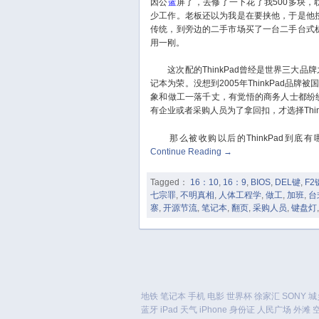
因公
蓝
屏了，去修了一下花了我500多块，
少工作。老板还以为我是在要挟他，于是他
传统，到旁边的二手市场买了一台二手台式
用一刚。
这次配的ThinkPad曾经是世界三大品牌之
记本为荣。没想到2005年ThinkPad品
象和做工一落千丈，有觉悟的商务人士都纷纷以
有企业或者采购人员为了拿回扣，才选择Thin
那么被收购以后的ThinkPad到底
Continue Reading
→
Tagged：
16：10
,
16：9
,
BIOS
,
DEL键
,
F2
七宗罪
,
不明真相
,
人体工程学
,
做工
,
加班
,
台
寨
,
开源节流
,
笔记本
,
翻页
,
采购人员
,
键盘灯
地铁
笔记本
手机
电影
世界杯
徐家汇
SONY
城
蓝牙
iPad
天气
iPhone
身份证
人民广场
外滩