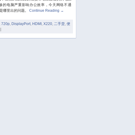
November 2023
修的电脑严重影响办公效率，今天网络不通
October 2023
是哪里出的问题。
Continue Reading
→
September 2023
,
720p
,
DisplayPort
,
HDMI
,
X220
,
二手货
,
便
August 2023
|
July 2023
June 2023
May 2023
April 2023
March 2023
February 2023
January 2023
December 2022
November 2022
October 2022
August 2022
July 2022
June 2022
March 2022