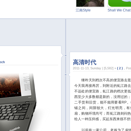
江南Style
Shall We Cha
高清时代
ech
2011-11-13, Sunday | [5,582] ×
{ 2 }
，Pos
继昨天到档次不高的便宜路去逛
今天我再接再厉，到附近的虬江路
不远处的便宜路，虬江路的档次更
西至少大多数都是新的，没用过的
二手货和旧货，能不能用要看RP
铺之间，间隙较大，灯光明亮，有
扇，购物环境尚可；而虬江路则闷
给人一种压抑感，买起东西来很不舒
以前有一家公司，老板为了省钱