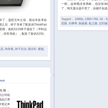
一刚，这种既没有商标，也没有保
了，明天显示器不亮了，你都不知道
Tagged：
1080p
,
1366×768
,
16：9
了，遥想五年之前，我在辛亥革命
宜路
,
分辨率
,
热拔插
,
虬江路
,
过扫描
后，终于等来了配发的ThinkPad
星期，老的X220终于退役了（平时运
，经常死机），配发了新的X250。
电压
,
内存条
,
孙子兵法
,
指示灯
,
硬盘
,
Tech
电脑，
的公司给
我自己带
幸笔记本