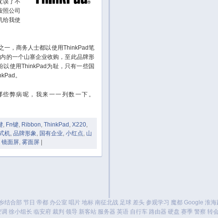
耽误了不
按照公司
机给我使
一，商务人士都以使用ThinkPad笔
牌被国内的一个山寨企业收购，至此品牌形
使用ThinkPad为耻，只有一些国
kPad。
有哪些弊病呢，我来一一列数一下。
键
,
Fn键
,
Ribbon
,
ThinkPad
,
X220
,
式机
,
品牌形象
,
国有企业
,
小红点
,
山
,
镜面屏
,
雾面屏
|
乡结合部
节日
帝都
办公室
唱片
地标
南征北战
足球
差头
参观学习
魔都
Google
淮海
空调
徐小组长
临安府
裁判
领导
新客站
服务器
英语
自行车
路由器
硬盘
赛季
警察
转