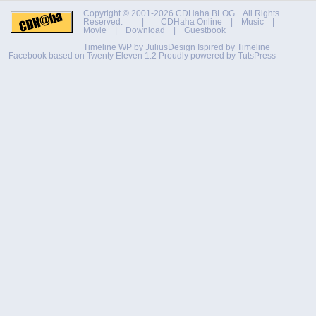
Copyright © 2001-2026
CDHaha BLOG
All Rights
Reserved. |
CDHaha Online
|
Music
|
Movie
|
Download
|
Guestbook
Timeline WP by
JuliusDesign
Ispired by
Timeline
Facebook
based on
Twenty Eleven 1.2
Proudly powered by TutsPress