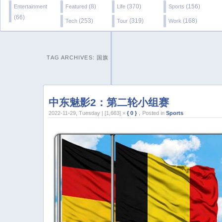
(8)
(370)
(156)
Entertainment
Featured
Life
Sports
(66)
(253)
(319)
(168)
Tech
Tour
Work
TAG ARCHIVES:
国旗
中东魅影2：第二轮小组赛
2022-11-29, Tuesday | [1,663] ×
{ 0 }
，Posted in
Sports