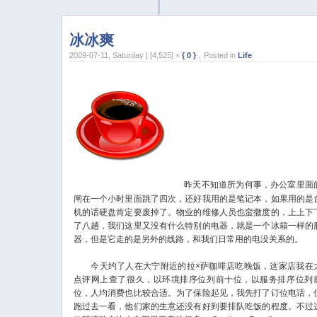
冰冰爽
2009-07-11, Saturday | [4,525] ×
{ 0 }
，Posted in
Life
昨天不知道所为何事，办公室里面
闸在一个小时里面跳了四次，还好我用的是笔记本，如果用的是
机的话硬盘肯定要废掉了。物业的维修人员也蛮撒度的，上上下
了八趟，我们这里又没有什么特别的电器，就是一个冰箱一样的
器，但是它走的是另外的线路，和我们日常用的电没关系的。
今天约了人在大宁附近的拉×萨咖啡店吃晚饭，这家店我在
点评网上查了很久，以环境排序位列前十位，以服务排序位列
位，人均消费也比较合适。为了保险起见，我先打了订位电话，
跑过去一看，他们家的生意还没有好到要排队吃饭的程度。不过