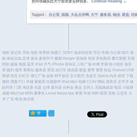
的环境确实比大宁那里要安静很多。
Continue Reading
→
Tagged：
办公室
,
国旗
,
大众点评网
,
大宁
,
服务器
,
物业
,
硬盘
,
结
地铁
笔记本
手机
电影
世界杯
徐家汇
SONY
城乡结合部
节日
帝都
办公室
唱片
地
标
南征北战
足球
差头
参观学习
魔都
Google
淮海路
培训
罗刹风情
桑巴荣耀
非洲
时刻
盗版
电视
蓝牙
iPad
天气
iPhone
身份证
人民广场
外滩
空调
徐小组长
临安
府
裁判
领导
新客站
服务器
英语
自行车
路由器
硬盘
赛季
警察
转会
Android
USB
啤酒
淘宝
幻灯片
港汇广场
金陵
和平饭店
东方航空
东道主
Xperia
内存
保安
下载
微软
调查户口
羊城
诸葛亮
垃圾邮件
iPad Mini
电梯
CCAV
网站
浦东话
太平洋
城
际列车
门票
淘汰赛
光盘
点球
显示器
分科会
奥运
主持人
无线路由器
电话
小组赛
成都
WeChat
MSN
董事长
Lionel Messi
App
奉贤
年假
WIFI
医院
安检
公交车
大
学
广告
电池
南京路