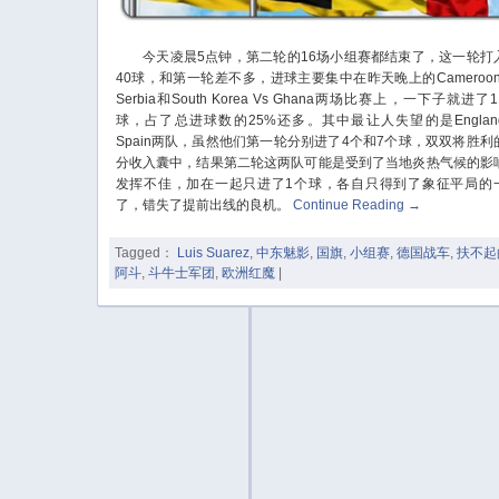
今天凌晨5点钟，第二轮的16场小组赛都结束了，这一轮打
40球，和第一轮差不多，进球主要集中在昨天晚上的Cameroon 
Serbia和South Korea Vs Ghana两场比赛上，一下子就进了
球，占了总进球数的25%还多。其中最让人失望的是Englan
Spain两队，虽然他们第一轮分别进了4个和7个球，双双将胜利
分收入囊中，结果第二轮这两队可能是受到了当地炎热气候的影
发挥不佳，加在一起只进了1个球，各自只得到了象征平局的
了，错失了提前出线的良机。
Continue Reading
→
Tagged：
Luis Suarez
,
中东魅影
,
国旗
,
小组赛
,
德国战车
,
扶不起
阿斗
,
斗牛士军团
,
欧洲红魔
|