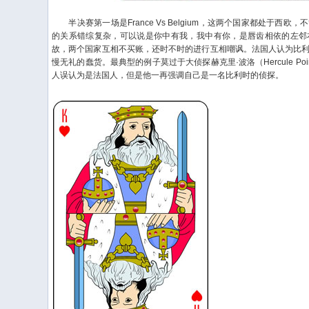
半决赛第一场是France Vs Belgium，这两个国家都处于西
的关系错综复杂，可以说是你中有我，我中有你，是唇齿相依的左邻
故，两个国家互相不买账，还时不时的进行互相嘲讽。法国人认为比
慢无礼的蠢货。最典型的例子莫过于大侦探赫克里·波洛（Hercule Po
人误认为是法国人，但是他一再强调自己是一名比利时的侦探。