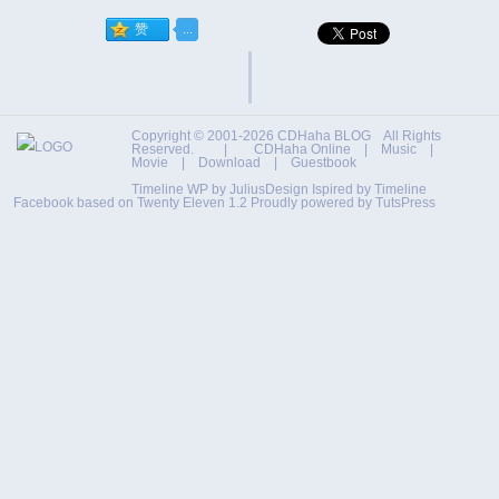
Copyright © 2001-2026
CDHaha BLOG
All Rights
Reserved. |
CDHaha Online
|
Music
|
Movie
|
Download
|
Guestbook
Timeline WP by
JuliusDesign
Ispired by
Timeline
Facebook
based on
Twenty Eleven 1.2
Proudly powered by TutsPress