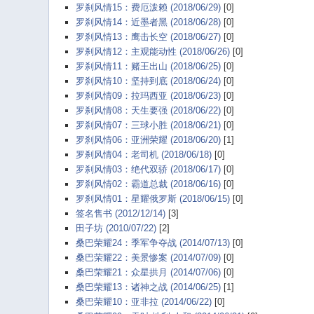
罗刹风情15：费厄泼赖 (2018/06/29)
[0]
罗刹风情14：近墨者黑 (2018/06/28)
[0]
罗刹风情13：鹰击长空 (2018/06/27)
[0]
罗刹风情12：主观能动性 (2018/06/26)
[0]
罗刹风情11：赌王出山 (2018/06/25)
[0]
罗刹风情10：坚持到底 (2018/06/24)
[0]
罗刹风情09：拉玛西亚 (2018/06/23)
[0]
罗刹风情08：天生要强 (2018/06/22)
[0]
罗刹风情07：三球小胜 (2018/06/21)
[0]
罗刹风情06：亚洲荣耀 (2018/06/20)
[1]
罗刹风情04：老司机 (2018/06/18)
[0]
罗刹风情03：绝代双骄 (2018/06/17)
[0]
罗刹风情02：霸道总裁 (2018/06/16)
[0]
罗刹风情01：星耀俄罗斯 (2018/06/15)
[0]
签名售书 (2012/12/14)
[3]
田子坊 (2010/07/22)
[2]
桑巴荣耀24：季军争夺战 (2014/07/13)
[0]
桑巴荣耀22：美景惨案 (2014/07/09)
[0]
桑巴荣耀21：众星拱月 (2014/07/06)
[0]
桑巴荣耀13：诸神之战 (2014/06/25)
[1]
桑巴荣耀10：亚非拉 (2014/06/22)
[0]