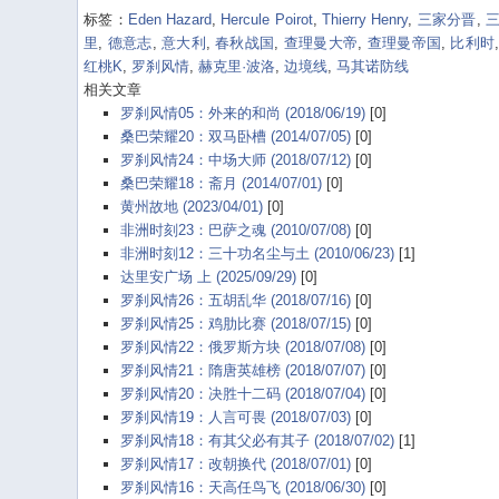
Weibo
标签：
Eden Hazard
,
Hercule Poirot
,
Thierry Henry
,
三家分晋
,
里
,
德意志
,
意大利
,
春秋战国
,
查理曼大帝
,
查理曼帝国
,
比利时
红桃K
,
罗刹风情
,
赫克里·波洛
,
边境线
,
马其诺防线
相关文章
罗刹风情05：外来的和尚 (2018/06/19)
[0]
桑巴荣耀20：双马卧槽 (2014/07/05)
[0]
罗刹风情24：中场大师 (2018/07/12)
[0]
桑巴荣耀18：斋月 (2014/07/01)
[0]
黄州故地 (2023/04/01)
[0]
非洲时刻23：巴萨之魂 (2010/07/08)
[0]
非洲时刻12：三十功名尘与土 (2010/06/23)
[1]
达里安广场 上 (2025/09/29)
[0]
罗刹风情26：五胡乱华 (2018/07/16)
[0]
罗刹风情25：鸡肋比赛 (2018/07/15)
[0]
罗刹风情22：俄罗斯方块 (2018/07/08)
[0]
罗刹风情21：隋唐英雄榜 (2018/07/07)
[0]
罗刹风情20：决胜十二码 (2018/07/04)
[0]
罗刹风情19：人言可畏 (2018/07/03)
[0]
罗刹风情18：有其父必有其子 (2018/07/02)
[1]
罗刹风情17：改朝换代 (2018/07/01)
[0]
罗刹风情16：天高任鸟飞 (2018/06/30)
[0]