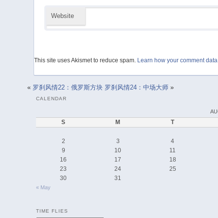
Website
This site uses Akismet to reduce spam.
Learn how your comment data 
«
罗刹风情22：俄罗斯方块
罗刹风情24：中场大师
»
CALENDAR
AU
S
M
T
2
3
4
9
10
11
16
17
18
23
24
25
30
31
« May
TIME FLIES