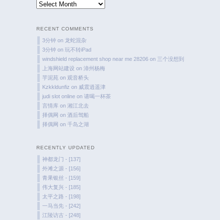
Time
Flies
RECENT COMMENTS
3分钟
on
龙蛇混杂
3分钟
on
玩不转iPad
windshield replacement shop near me 28206
on
三个没想到
上海网站建设
on
漳州杨梅
芋泥苑
on
观音桥头
Kzkkldunfiz
on
威震逍遥津
judi slot online
on
请喝一杯茶
言情库
on
湘江北去
择偶网
on
酒后驾船
择偶网
on
千岛之湖
RECENTLY UPDATED
神都龙门 - [137]
外滩之源 - [156]
青果银丝 - [159]
伟大复兴 - [185]
太平之路 - [198]
一马当先 - [242]
江陵访古 - [248]