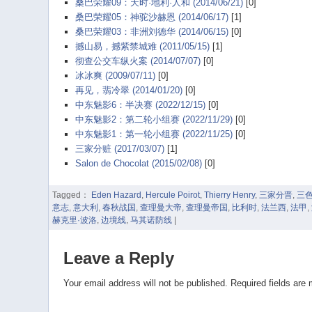
桑巴荣耀09：天时·地利·人和 (2014/06/21)
[0]
桑巴荣耀05：神驼沙赫恩 (2014/06/17)
[1]
桑巴荣耀03：非洲刘德华 (2014/06/15)
[0]
撼山易，撼紫禁城难 (2011/05/15)
[1]
彻查公交车纵火案 (2014/07/07)
[0]
冰冰爽 (2009/07/11)
[0]
再见，翡冷翠 (2014/01/20)
[0]
中东魅影6：半决赛 (2022/12/15)
[0]
中东魅影2：第二轮小组赛 (2022/11/29)
[0]
中东魅影1：第一轮小组赛 (2022/11/25)
[0]
三家分赃 (2017/03/07)
[1]
Salon de Chocolat (2015/02/08)
[0]
Tagged：
Eden Hazard
,
Hercule Poirot
,
Thierry Henry
,
三家分晋
,
三
意志
,
意大利
,
春秋战国
,
查理曼大帝
,
查理曼帝国
,
比利时
,
法兰西
,
法甲
,
赫克里·波洛
,
边境线
,
马其诺防线
|
Leave a Reply
Your email address will not be published.
Required fields are