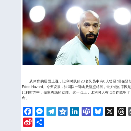
从体育的层面上说，比利时队的23名队员中有6人曾经/现在登陆
Eden Hazard。今天凌晨，法国队一球击败隔壁邻居，最关键的原因是著名
比利时阵中，做主教练的助理。这一点上，比利时人有点自作聪明了
命。
Facebook
Messenger
Telegram
Qzone
LinkedIn
Teams
Bluesk
X
Sina
Share