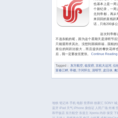
也基本上是一周
个新纪录，一周
北到帝都，再从
来回回的直线距离
话，只有200多
这次到帝都去
不选东航的呢，因为这个星期天是清明节后
只能退而求其次。没想到因祸得福，国航的
座位的间距比较大，而且提供的餐饮花样
后，我一定要改弦更张。
Continue Readin
Tagged：
东方航空
,
临安府
,
京杭大运河
,
位
富春江畔
,
帝都
,
汴河怀古
,
清明节
,
皮日休
,
禽
地铁
笔记本
手机
电影
世界杯
徐家汇
SONY
城
蓝牙
iPad
天气
iPhone
身份证
人民广场
外滩
和平饭店
东方航空
东道主
Xperia
内存
保安
下
运
主持人
无线路由器
电话
小组赛
成都
WeCha