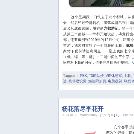
这个星期我一口气去了六个都城，从魔
会、然后经过帝都转机、降落成都后到川南
后又从成都返回，堪称是
六都游记
。第一个
从第三个都城——帝都开始说起，毕竟我也
都，还要追溯到2019年的12月中旬，距
重游，我苦思冥想了一个对联的上联：
低端
家对下联前请注意两点，一是上联的七个
（低、端、帝、都）；二是中间的三个字（
家在对下联的时候，也要注意这两个规则。
Tagged：
PEK
,
T3航站楼
,
VIP休息室
,
上联
,
运
,
机场建设费
,
燃油附加费
,
电脑盘符
,
联程
杨花落尽李花开
2013-04-10, Wednesday | [7,887] ×
{ 1 }
，Posted 
几个赛季以前
两次的记录，现