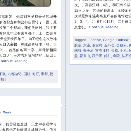
次）、富春江畔（4次）和江南长城
12次之多；其余的花果山、金陵府
次就是到东瀛考察五环会的场馆建
都出发、先是到三吴都会姑苏城开
1、3、4、5、6月和12月，二月
的酒都宜宾和盐都自贡转了一圈，最
息之机。
Continue Reading
→
和第二个都城，我们先略过，我主要
有好几年没有去帝都了，上一次去帝
离今天也要快四年了。为了纪念这次故地
Tagged：
Achive
,
Google
,
Outlook
,
人口入帝都
，在此高价征求下联。大
航空
,
东瀛
,
临安府
,
五环会
,
会稽府
,
字中，首尾的各两个字，声母都相同
国航
,
夫子庙
,
富春江畔
,
帝都
,
手机
,
人口入）呈左右对称的结构，所以大
盘
,
花果山
,
西子湖
,
邮件
,
金陵
,
钻石
Continue Reading
→
下联
,
六都游记
,
国航
,
对联
,
帝都
,
捷
转机
|
in
Work
，我曾经创造过一天之中参观学习
在参观学习被南征北战所取代，但是