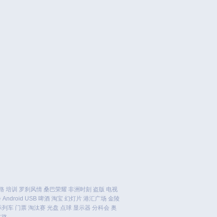
February 2022
January 2022
December 2021
October 2021
September 2021
August 2021
July 2021
June 2021
May 2021
April 2021
March 2021
January 2021
December 2020
November 2020
September 2020
路
培训
罗刹风情
桑巴荣耀
非洲时刻
盗版
电视
会
Android
USB
啤酒
淘宝
幻灯片
港汇广场
金陵
August 2020
际列车
门票
淘汰赛
光盘
点球
显示器
分科会
奥
July 2020
京路