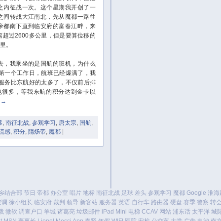
之内征战一次。这个星期我开创了一
之间转战大江南北，先从魔都一路往
帝都南下直到临安府的富春江畔，来
超过2600多公里，但是要算位移的
公里。
，我乘坐的是国航的班机，为什么
第一个工作日，航班已经爆满了，我
服务比东航好的太多了，不仅前后排
也很多，等我东航的积分达到金卡以
g
→
移
,
南征北战
,
参观学习
,
唐太宗
,
国航
,
流感
,
积分
,
隋炀帝
,
魔都
|
乡结合部
节日
帝都
办公室
唱片
地标
南征北战
足球
差头
参观学习
魔都
Google
淮海
空调
徐小组长
临安府
裁判
领导
新客站
服务器
英语
自行车
路由器
硬盘
赛季
警察
转
载
微软
调查户口
羊城
诸葛亮
垃圾邮件
iPad Mini
电梯
CCAV
网站
浦东话
太平洋
城
t
MSN
董事长
Lionel Messi
App
奉贤
年假
WIFI
医院
安检
公交车
大学
广告
电池
南