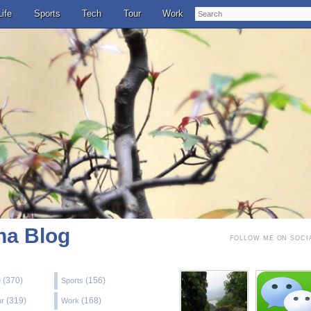
Search
Life
Sports
Tech
Tour
Work
a Blog
FOLLOW ME ON SOCI
(370)
(156)
e
Sports
(319)
(168)
ur
Work