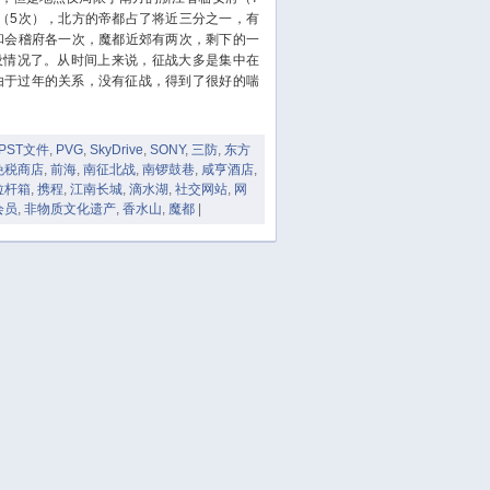
November 2023
（5次），北方的帝都占了将近三分之一，有
October 2023
和会稽府各一次，魔都近郊有两次，剩下的一
September 2023
设情况了。从时间上来说，征战大多是集中在
份由于过年的关系，没有征战，得到了很好的喘
August 2023
July 2023
June 2023
PST文件
,
PVG
,
SkyDrive
,
SONY
,
三防
,
东方
免税商店
,
前海
,
南征北战
,
南锣鼓巷
,
咸亨酒店
,
May 2023
拉杆箱
,
携程
,
江南长城
,
滴水湖
,
社交网站
,
网
April 2023
会员
,
非物质文化遗产
,
香水山
,
魔都
|
March 2023
February 2023
January 2023
December 2022
November 2022
October 2022
August 2022
July 2022
June 2022
March 2022