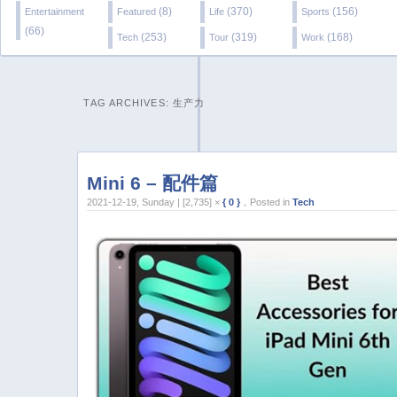
(8)
(370)
(156)
Entertainment
Featured
Life
Sports
(66)
(253)
(319)
(168)
Tech
Tour
Work
TAG ARCHIVES:
生产力
Mini 6 – 配件篇
2021-12-19, Sunday | [2,735] ×
{ 0 }
，Posted in
Tech