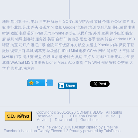
地铁
笔记本
手机
电影
世界杯
徐家汇
SONY
城乡结合部
节日
帝都
办公室
唱片
地
标
南征北战
足球
差头
参观学习
魔都
Google
淮海路
培训
罗刹风情
桑巴荣耀
非洲
时刻
盗版
电视
蓝牙
iPad
天气
iPhone
身份证
人民广场
外滩
空调
徐小组长
临安
府
裁判
领导
新客站
服务器
英语
自行车
路由器
硬盘
赛季
警察
转会
Android
USB
啤酒
淘宝
幻灯片
港汇广场
金陵
和平饭店
东方航空
东道主
Xperia
内存
保安
下载
微软
调查户口
羊城
诸葛亮
垃圾邮件
iPad Mini
电梯
CCAV
网站
浦东话
太平洋
城
际列车
门票
淘汰赛
光盘
点球
显示器
分科会
奥运
主持人
无线路由器
电话
小组赛
成都
WeChat
MSN
董事长
Lionel Messi
App
奉贤
年假
WIFI
医院
安检
公交车
大
学
广告
电池
南京路
Share
Copyright © 2001-2026
CDHaha BLOG
All Rights
Reserved. |
CDHaha Online
|
Music
|
Movie
|
Download
|
Guestbook
Timeline WP by
JuliusDesign
Ispired by
Timeline
Facebook
based on
Twenty Eleven 1.2
Proudly powered by TutsPress