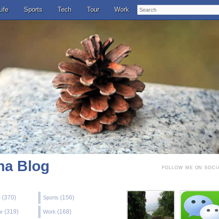
Search
Life
Sports
Tech
Tour
Work
a Blog
FOLLOW ME ON SOCI
(370)
(156)
e
Sports
(319)
(168)
ur
Work