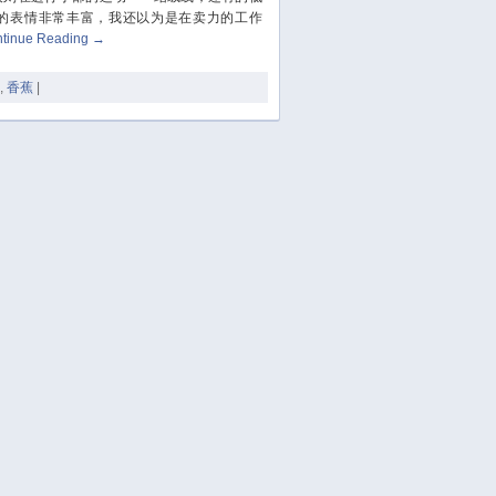
November 2023
的表情非常丰富，我还以为是在卖力的工作
October 2023
tinue Reading
→
September 2023
,
香蕉
|
August 2023
July 2023
June 2023
May 2023
April 2023
March 2023
February 2023
January 2023
December 2022
November 2022
October 2022
August 2022
July 2022
June 2022
March 2022