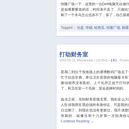
恒隆广场一下，这里的一台Dell电脑无论
是如果要重装的话，时间来不及了，只能在
剩了一个木马怎么也杀不了，算了，自己留
Tagged：
光盘
,
华硕
,
哈密瓜
,
恒隆广场
,
新疆
打劫财务室
2003-06-11, Wednesday | [19,854] ×
{ 0 }
，Posted
星期二到位于淮海路上的赛博数码广场去了
忙于抗击非典，单位卫生室里的电脑显卡坏
驱动程序没有装好。上个礼拜正处于打印
了，和卫生室一个毛病，蛮会选择时间的。
临去之前，先到财务室领支票。我长这么大
人告诉我用支票必须持有身份证。可是我的
日过期了，到现在也没有更新过。我不清楚
张新的，就像当初十六岁第一次拍身份
Continue Reading
→