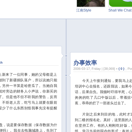
江南Style
Shall We Cha
办事效率
ch
2006-03-17, Friday | [38,069] ×
{ 0 }
，Pos
新来了一位同事，她的父母都是上
都到了新疆插队落户，所以说她只能
今天上午接到通知，要我马上赶
，另外一半算是哈密瓜了。当她自我
培训中心去报名，还跟我说，如果
就对旁边的财务人小声说，你新买的
话，后果自负。我顿时吓得半死，
了。但是他不但不听我的警告，反而
匆匆的吃了几口中饭以后，带着掠
。不听老人言，吃亏马上就要在眼前
蕉，乖乖的拦了一部差头过去了。
室少了什么东西别怪我事先没有提醒
片刻之后来到目的地，此时才12
到二楼的报名处。真好，这里面的
，说是要保存数据（保存数据为什
在坚持工作。有的人刚刚吃好饭，
便吗）。我在去电脑城路上，先到了
纸，学习当前的国内外形式；有的