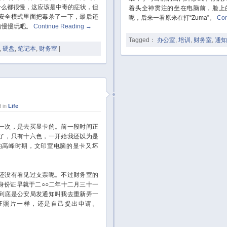
做什么都很慢，这应该是中毒的症状，但
着头全神贯注的坐在电脑前，脸上
安全模式里面把毒杀了一下，最后还
呢，后来一看原来在打“Zuma”。
Con
着慢慢玩吧。
Continue Reading
→
Tagged：
办公室
,
培训
,
财务室
,
通知
,
硬盘
,
笔记本
,
财务室
|
 in
Life
一次，是去买显卡的。前一段时间正
了，只有十六色，一开始我还以为是
的高峰时期，文印室电脑的显卡又坏
还没有看见过支票呢。不过财务室的
身份证早就于二○○二年十二月三十一
到底是公安局发通知叫我去重新弄一
证照片一样，还是自己提出申请。