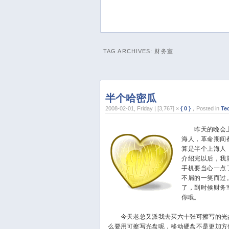
TAG ARCHIVES:
财务室
半个哈密瓜
2008-02-01, Friday | [3,767] ×
{ 0 }
，Posted in
Te
昨天的晚会上
海人，革命期间
算是半个上海人
介绍完以后，我
手机要当心一点
不屑的一笑而过
了，到时候财务
你哦。
今天老总又派我去买六十张可擦写的光盘
么要用可擦写光盘呢，移动硬盘不是更加方