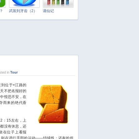
April 2025
March 2025
t？
武装到牙齿（2）
谪仙记
February 2025
January 2025
December 2024
November 2024
October 2024
September 2024
August 2024
ted in
Tour
July 2024
June 2024
到位于×江路的
今天不把名报好的
May 2024
心中惶恐不安，在
April 2024
夺而来的绝代香
March 2024
February 2024
：15左右，上
January 2024
人都没有休息，还
December 2023
坐在位子上看报
人则在进行手部的运动——结绒线；还有的低