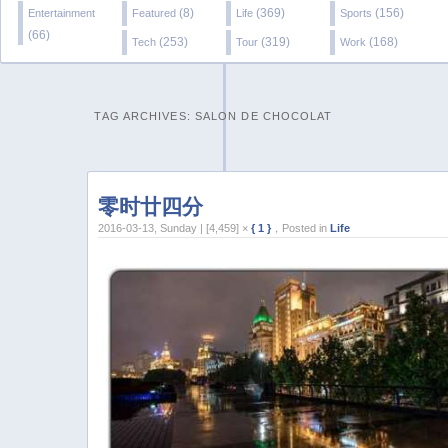
(8)
(369)
(156)
Entertainment
Featured
Life
Sports
(66)
(253)
(319)
(168)
Tech
Tour
Work
TAG ARCHIVES:
SALON DE CHOCOLAT
零时廿四分
2016-03-13, Sunday | [4,459] ×
{ 1 }
，Posted in
Life