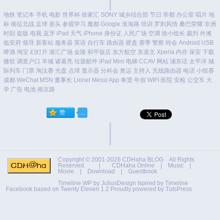
地铁
笔记本
手机
电影
世界杯
徐家汇
SONY
城乡结合部
节日
帝都
办公室
唱片
地
标
南征北战
足球
差头
参观学习
魔都
Google
淮海路
培训
罗刹风情
桑巴荣耀
非洲
时刻
盗版
电视
蓝牙
iPad
天气
iPhone
身份证
人民广场
空调
徐小组长
裁判
外滩
临安府
领导
新客站
服务器
英语
自行车
路由器
硬盘
赛季
警察
转会
Android
USB
啤酒
淘宝
幻灯片
港汇广场
金陵
和平饭店
东方航空
东道主
Xperia
内存
保安
下载
微软
调查户口
羊城
诸葛亮
垃圾邮件
iPad Mini
电梯
CCAV
网站
浦东话
太平洋
城
际列车
门票
淘汰赛
光盘
点球
显示器
分科会
奥运
主持人
无线路由器
电话
小组赛
成都
WeChat
MSN
董事长
Lionel Messi
App
奉贤
年假
WIFI
医院
安检
公交车
大
学
广告
电池
南京路
Copyright © 2001-2026
CDHaha BLOG
All Rights
Reserved. |
CDHaha Online
|
Music
|
Movie
|
Download
|
Guestbook
Timeline WP by
JuliusDesign
Ispired by
Timeline
Facebook
based on
Twenty Eleven 1.2
Proudly powered by TutsPress