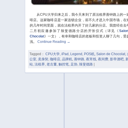
从CPU大学归来之后，我今天来到了原法租界善钟路上的一
啡店。这家咖啡店是一家连锁企业，前不久才进入中国市场，在
的几年时间里面，就在法租界内开了好几家的分店。我曾经在去
二月初应邀参加了辣斐德路分店的开张仪式（详见《
Salo
Chocolat
》一文），有幸和咖啡店的老板和投资人聊了几句，受
浅。
Continue Reading
→
Tagged：
CPU大学
,
iPad
,
Legend
,
POS机
,
Salon de Chocolat
,
公室
,
卖身契
,
咖啡店
,
品牌机
,
善钟路
,
夜宵线
,
夜间费
,
影帝酒吧
,
站
,
法租界
,
老古董
,
触控笔
,
足协
,
辣斐德路
|