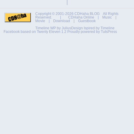
Copyright © 2001-2026
CDHaha BLOG
All Rights
Reserved. |
CDHaha Online
|
Music
|
Movie
|
Download
|
Guestbook
Timeline WP by
JuliusDesign
Ispired by
Timeline
Facebook
based on
Twenty Eleven 1.2
Proudly powered by TutsPress