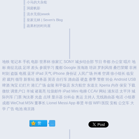
小马的大杂烩
洞庭帆影
流水无痕|wwek
皇家元林 | Seven’s Blog
蔬果村的时尚屋
地铁
笔记本
手机
电影
世界杯
徐家汇
SONY
城乡结合部
节日
帝都
办公室
唱片
地
标
南征北战
足球
差头
参观学习
魔都
Google
淮海路
培训
罗刹风情
桑巴荣耀
非洲
时刻
盗版
电视
蓝牙
iPad
天气
iPhone
身份证
人民广场
外滩
空调
徐小组长
临安
府
裁判
领导
新客站
服务器
英语
自行车
路由器
硬盘
赛季
警察
转会
Android
USB
啤酒
淘宝
幻灯片
港汇广场
金陵
和平饭店
东方航空
东道主
Xperia
内存
保安
下载
微软
调查户口
羊城
诸葛亮
垃圾邮件
iPad Mini
电梯
CCAV
网站
浦东话
太平洋
城
际列车
门票
淘汰赛
光盘
点球
显示器
分科会
奥运
主持人
无线路由器
电话
小组赛
成都
WeChat
MSN
董事长
Lionel Messi
App
奉贤
年假
WIFI
医院
安检
公交车
大
学
广告
电池
南京路