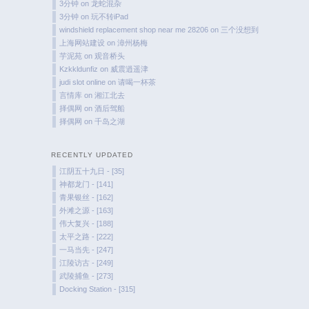
3分钟
on
龙蛇混杂
3分钟
on
玩不转iPad
windshield replacement shop near me 28206
on
三个没想到
上海网站建设
on
漳州杨梅
芋泥苑
on
观音桥头
Kzkkldunfiz
on
威震逍遥津
judi slot online
on
请喝一杯茶
言情库
on
湘江北去
择偶网
on
酒后驾船
择偶网
on
千岛之湖
RECENTLY UPDATED
江阴五十九日 - [35]
神都龙门 - [141]
青果银丝 - [162]
外滩之源 - [163]
伟大复兴 - [188]
太平之路 - [222]
一马当先 - [247]
江陵访古 - [249]
武陵捕鱼 - [273]
Docking Station - [315]