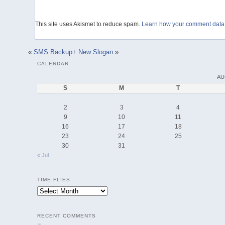
This site uses Akismet to reduce spam.
Learn how your comment data 
«
SMS Backup+
New Slogan
»
CALENDAR
AU
S
M
T
2
3
4
9
10
11
16
17
18
23
24
25
30
31
« Jul
TIME FLIES
Time
Flies
RECENT COMMENTS