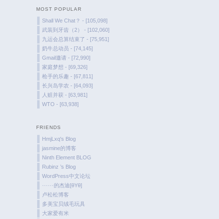
MOST POPULAR
Shall We Chat？ - [105,098]
武装到牙齿（2） - [102,060]
九运会总算结束了 - [75,951]
奶牛总动员 - [74,145]
Gmail邀请 - [72,990]
家庭梦想 - [69,326]
枪手的乐趣 - [67,811]
长兴岛学农 - [64,093]
人赃并获 - [63,981]
WTO - [63,938]
FRIENDS
HmjLxq's Blog
jasmine的博客
Ninth Element BLOG
Rubinz ’s Blog
WordPress中文论坛
······的杰迪[θYθ]
卢松松博客
多美宝贝绒毛玩具
大家爱有米