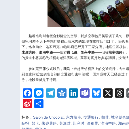
趁着比利时老板合影留念的空隙，我抽空和他用英语谈了几句，原
倒完时差今天下午就打扮得山清水秀的出现在咖啡店门口了，而他明
下，迄今为止，这家巧克力/咖啡店已经开了三家分店，地理位置极佳
朱迩典路
、
淮海中路
——旧称
霞飞路
、
复兴中路
——旧称
辣斐德路
）
的报道中将其称为梧桐树老洋房区域。某派对真是数典忘祖啊，没有法
参加完开张仪式以后，我马上奔赴天钥桥路上的交通银行，去申请
到住家附近城乡结合部的交通银行去申请呢，因为我昨天已经去过了
务，地段差就是不行啊。
Facebook
Messenger
Telegram
Qzone
LinkedIn
Teams
Bluesk
X
Sina
Share
Weibo
标签：
Salon de Chocolat
,
东方航空
,
交通银行
,
咖啡
,
城乡结合
皖报
,
普卡
,
朱迩典路
,
某派对
,
比利时
,
法租界
,
淮海中路
,
湖南