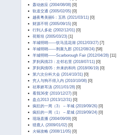
轰动效应 (2004/08/08)
[0]
轨道交通 (2005/02/05)
[0]
越夜粤美丽6：五邑 (2021/03/11)
[0]
财源不明 (2005/09/15)
[0]
行到人多处 (2002/12/01)
[0]
荷斯坦 (2005/03/23)
[1]
羊城明哨——饮马流花湖 (2012/03/27)
[7]
羊城明哨——荆襄九郡 (2012/08/24)
[58]
羊城明哨——Scarborough Fair (2012/04/28)
[11]
罗刹风情23：左邻右里 (2018/07/11)
[0]
罗刹风情05：外来的和尚 (2018/06/19)
[0]
第六次分科大会 (2014/10/31)
[0]
穷人与狗不得入内 (2010/10/08)
[0]
祛寒娇耳汤 (2011/01/28)
[0]
看我36变 (2010/12/27)
[0]
盘点2013 (2013/12/31)
[0]
疯狂的一周（3） – 羊城 (2019/09/26)
[0]
疯狂的一周（1） – 星城 (2019/09/24)
[0]
现场直播 (2004/09/09)
[0]
猎鹿人 (2009/01/02)
[0]
火锅攻略 (2008/11/05)
[0]