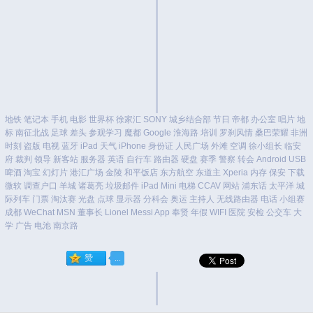
地铁
笔记本
手机
电影
世界杯
徐家汇
SONY
城乡结合部
节日
帝都
办公室
唱片
地
标
南征北战
足球
差头
参观学习
魔都
Google
淮海路
培训
罗刹风情
桑巴荣耀
非洲
时刻
盗版
电视
蓝牙
iPad
天气
iPhone
身份证
人民广场
外滩
空调
徐小组长
临安
府
裁判
领导
新客站
服务器
英语
自行车
路由器
硬盘
赛季
警察
转会
Android
USB
啤酒
淘宝
幻灯片
港汇广场
金陵
和平饭店
东方航空
东道主
Xperia
内存
保安
下载
微软
调查户口
羊城
诸葛亮
垃圾邮件
iPad Mini
电梯
CCAV
网站
浦东话
太平洋
城
际列车
门票
淘汰赛
光盘
点球
显示器
分科会
奥运
主持人
无线路由器
电话
小组赛
成都
WeChat
MSN
董事长
Lionel Messi
App
奉贤
年假
WIFI
医院
安检
公交车
大
学
广告
电池
南京路