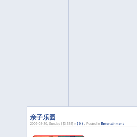
亲子乐园
2009-08-30, Sunday | [3,538] ×
{ 0 }
，Posted in
Entertainment