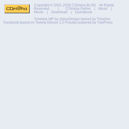
Copyright © 2001-2026
CDHaha BLOG
All Rights
Reserved. |
CDHaha Online
|
Music
|
Movie
|
Download
|
Guestbook
Timeline WP by
JuliusDesign
Ispired by
Timeline
Facebook
based on
Twenty Eleven 1.2
Proudly powered by TutsPress