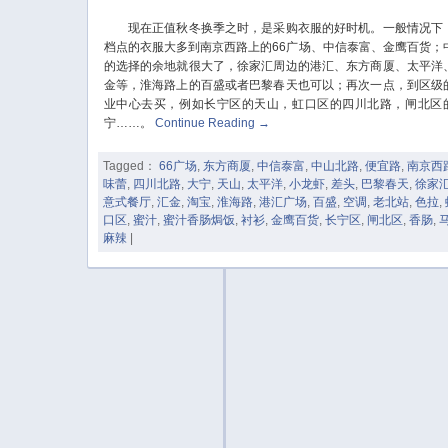
现在正值秋冬换季之时，是采购衣服的好时机。一般情况下
档点的衣服大多到南京西路上的66广场、中信泰富、金鹰百货；
的选择的余地就很大了，徐家汇周边的港汇、东方商厦、太平洋
金等，淮海路上的百盛或者巴黎春天也可以；再次一点，到区级
业中心去买，例如长宁区的天山，虹口区的四川北路，闸北区
宁……。
Continue Reading
→
Tagged：
66广场
,
东方商厦
,
中信泰富
,
中山北路
,
便宜路
,
南京西
味蕾
,
四川北路
,
大宁
,
天山
,
太平洋
,
小龙虾
,
差头
,
巴黎春天
,
徐家
意式餐厅
,
汇金
,
淘宝
,
淮海路
,
港汇广场
,
百盛
,
空调
,
老北站
,
色拉
,
口区
,
蜜汁
,
蜜汁香肠焗饭
,
衬衫
,
金鹰百货
,
长宁区
,
闸北区
,
香肠
,
麻辣
|