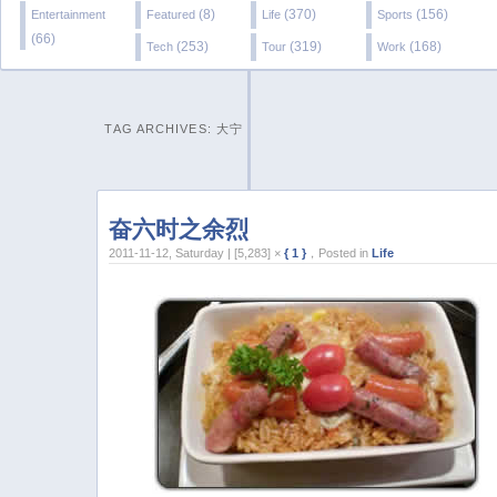
(8)
(370)
(156)
Entertainment
Featured
Life
Sports
(66)
(253)
(319)
(168)
Tech
Tour
Work
TAG ARCHIVES:
大宁
奋六时之余烈
2011-11-12, Saturday | [5,283] ×
{ 1 }
，Posted in
Life