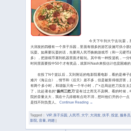
今天下午到大宁去玩耍，
大润发的四楼有一个亲子乐园，里面有很多的游艺设施可供小朋
玩耍。如果要玩耍的话，先要用人民币换购游戏币（和一元硬币
多），把游戏币塞到机器里面才能玩。其中有一种投篮机，一分
时间里面要投中50个才有奖品，就算叫Nash来投估计也蛮困难的
在投了N个篮以后，又到附近的电影院看电影，看的是棒子
难片《海云台》，情节和《后天》差不多，但是被剪得很厉害，
有两个多小时，和谐版只有一个半小时，广×总局这把刀实在太
了，比起著名的“
扬州三把刀
”是有过之而无不及啊。看的时候，
院的音量太大，我在十几排都有点吃不消，想叫他们开的小一点
是找不到负责人。
Continue Reading
→
Tagged：
VIP
,
亲子乐园
,
人民币
,
大宁
,
大润发
,
扶手
,
投篮
,
服务员
影院
,
音量
,
鸡翅
|