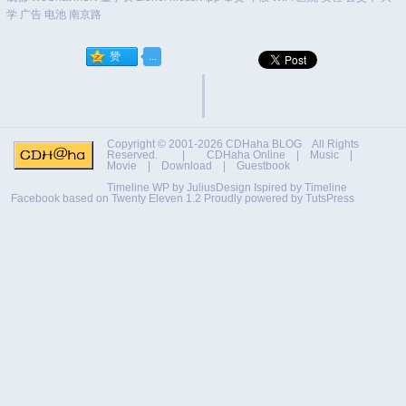
学
广告
电池
南京路
Copyright © 2001-2026
CDHaha BLOG
All Rights
Reserved. |
CDHaha Online
|
Music
|
Movie
|
Download
|
Guestbook
Timeline WP by
JuliusDesign
Ispired by
Timeline
Facebook
based on
Twenty Eleven 1.2
Proudly powered by TutsPress