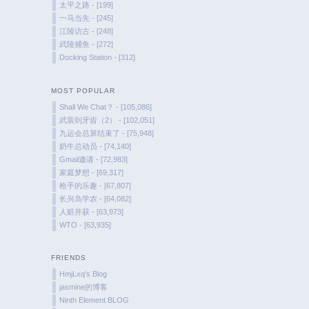
太平之路 - [199]
一马当先 - [245]
江陵访古 - [248]
武陵捕鱼 - [272]
Docking Station - [312]
MOST POPULAR
Shall We Chat？ - [105,086]
武装到牙齿（2） - [102,051]
九运会总算结束了 - [75,948]
奶牛总动员 - [74,140]
Gmail邀请 - [72,983]
家庭梦想 - [69,317]
枪手的乐趣 - [67,807]
长兴岛学农 - [64,082]
人赃并获 - [63,973]
WTO - [63,935]
FRIENDS
HmjLxq's Blog
jasmine的博客
Ninth Element BLOG