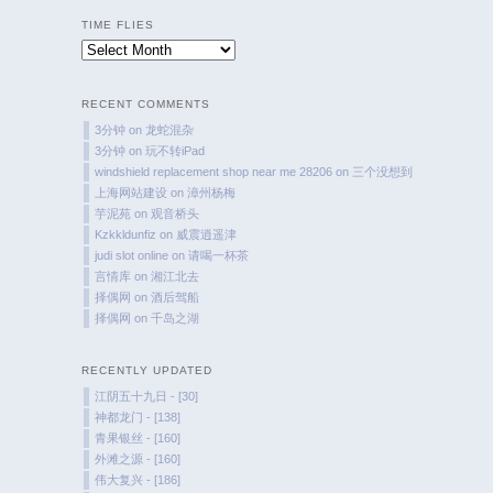
TIME FLIES
Time
Flies
RECENT COMMENTS
3分钟
on
龙蛇混杂
3分钟
on
玩不转iPad
windshield replacement shop near me 28206
on
三个没想到
上海网站建设
on
漳州杨梅
芋泥苑
on
观音桥头
Kzkkldunfiz
on
威震逍遥津
judi slot online
on
请喝一杯茶
言情库
on
湘江北去
择偶网
on
酒后驾船
择偶网
on
千岛之湖
RECENTLY UPDATED
江阴五十九日 - [30]
神都龙门 - [138]
青果银丝 - [160]
外滩之源 - [160]
伟大复兴 - [186]