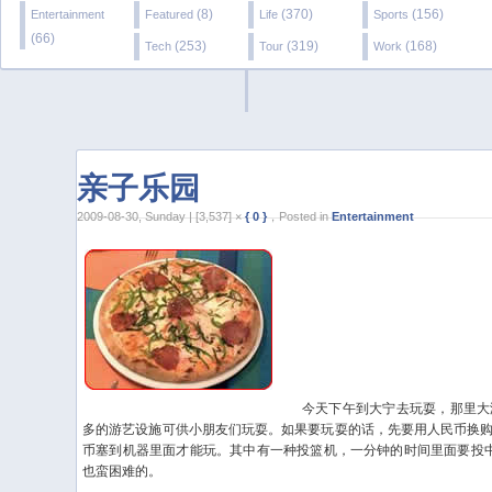
(8)
(370)
(156)
Entertainment
Featured
Life
Sports
(66)
(253)
(319)
(168)
Tech
Tour
Work
亲子乐园
2009-08-30, Sunday | [3,537] ×
{ 0 }
，Posted in
Entertainment
今天下午到大宁去玩耍，那里大润
多的游艺设施可供小朋友们玩耍。如果要玩耍的话，先要用人民币换
币塞到机器里面才能玩。其中有一种投篮机，一分钟的时间里面要投中5
也蛮困难的。