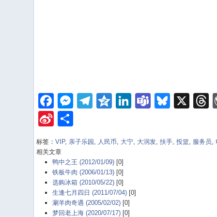
Facebook
Messenger
Telegram
Qzone
LinkedIn
Teams
Bluesk
X
Sina
Share
Weibo
标签：
VIP
,
亲子乐园
,
人民币
,
大宁
,
大润发
,
扶手
,
投篮
,
服务员
,
相关文章
鸭中之王 (2012/01/09)
[0]
铁板牛肉 (2006/01/13)
[0]
选购冰箱 (2010/05/22)
[0]
生逢七月四日 (2011/07/04)
[0]
涮羊肉奇遇 (2005/02/02)
[0]
梦回老上海 (2020/07/17)
[0]