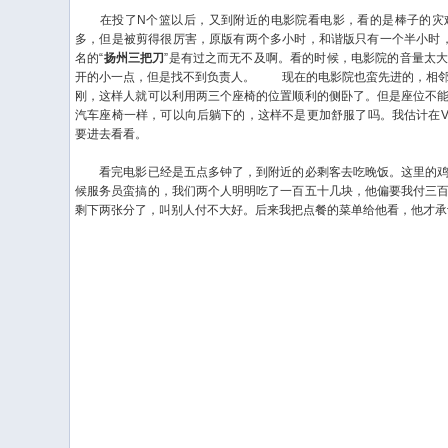
在投了N个篮以后，又到附近的电影院看电影，看的是棒子的灾
多，但是被剪得很厉害，原版有两个多小时，和谐版只有一个半小时
名的“
扬州三把刀
”是有过之而无不及啊。看的时候，电影院的音量太
开的小一点，但是找不到负责人。
现在的电影院也蛮先进的，相邻
刚，这样人就可以利用两三个座椅的位置顺利的侧卧了。但是座位不
汽车座椅一样，可以向后躺下的，这样不是更加舒服了吗。我估计在V
要进去看看。
看完电影已经是五点多钟了，到附近的必剩客去吃晚饭。这里的鸡
候服务员蛮搞的，我们两个人明明吃了一百五十几块，他偏要我付三
剩下两张分了，叫别人付不大好。后来我把点餐的菜单给他看，他才承