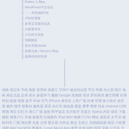
Rubinz ’s Blog
WordPress中文论坛
······的杰迪[θYθ]
卢松松博客
多美宝贝绒毛玩具
大家爱有米
小马的大杂烩
洞庭帆影
流水无痕|wwek
皇家元林 | Seven’s Blog
蔬果村的时尚屋
地铁
笔记本
手机
电影
世界杯
徐家汇
SONY
城乡结合部
节日
帝都
办公室
唱片
地
标
南征北战
足球
差头
参观学习
魔都
Google
淮海路
培训
罗刹风情
桑巴荣耀
非洲
时刻
盗版
电视
蓝牙
iPad
天气
iPhone
身份证
人民广场
外滩
空调
徐小组长
临安
府
裁判
领导
新客站
服务器
英语
自行车
路由器
硬盘
赛季
警察
转会
Android
USB
啤酒
淘宝
幻灯片
港汇广场
金陵
和平饭店
东方航空
东道主
Xperia
内存
保安
下载
微软
调查户口
羊城
诸葛亮
垃圾邮件
iPad Mini
电梯
CCAV
网站
浦东话
太平洋
城
际列车
门票
淘汰赛
光盘
点球
显示器
分科会
奥运
主持人
无线路由器
电话
小组赛
成都
WeChat
MSN
董事长
Lionel Messi
App
奉贤
年假
WIFI
医院
安检
公交车
大