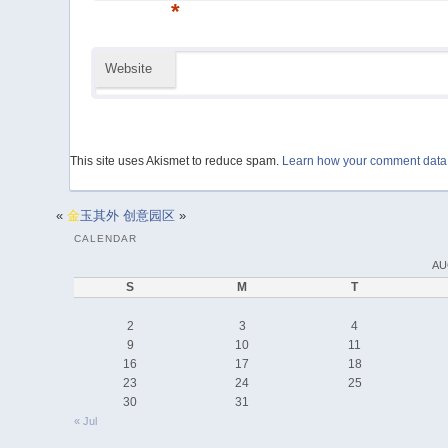
*
Website
This site uses Akismet to reduce spam.
Learn how your comment data 
«
金
玉其外
创意园区
»
CALENDAR
AU
S
M
T
2
3
4
9
10
11
16
17
18
23
24
25
30
31
« Jul