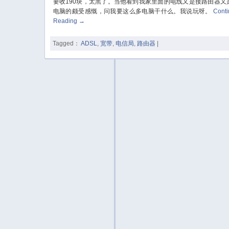
要收190块，太黑了。当他看到我家里面的电线又是接路由器又
电脑的颇受感慨，问我要这么多电脑干什么。我说玩呀。
Cont
Reading
→
Tagged：
ADSL
,
宽带
,
电信局
,
路由器
|