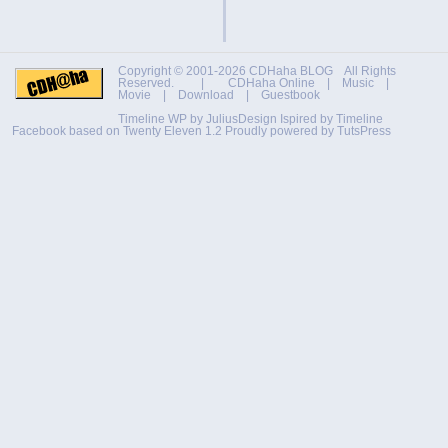
Copyright © 2001-2026
CDHaha BLOG
All Rights
Reserved. |
CDHaha Online
|
Music
|
Movie
|
Download
|
Guestbook
Timeline WP by
JuliusDesign
Ispired by
Timeline
Facebook
based on
Twenty Eleven 1.2
Proudly powered by TutsPress