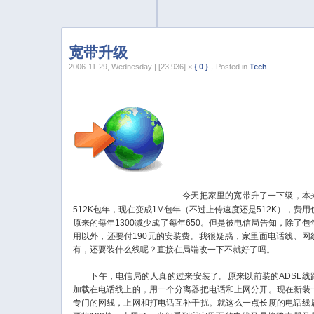
宽带升级
2006-11-29, Wednesday | [23,936] ×
{ 0 }
，Posted in
Tech
今天把家里的宽带升了一下级，本
512K包年，现在变成1M包年（不过上传速度还是512K），费用
原来的每年1300减少成了每年650。但是被电信局告知，除了包
用以外，还要付190元的安装费。我很疑惑，家里面电话线、网
有，还要装什么线呢？直接在局端改一下不就好了吗。
下午，电信局的人真的过来安装了。原来以前装的ADSL线
加载在电话线上的，用一个分离器把电话和上网分开。现在新装
专门的网线，上网和打电话互补干扰。就这么一点长度的电话线