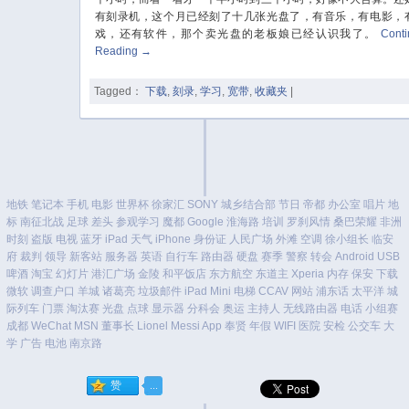
有刻录机，这个月已经刻了十几张光盘了，有音乐，有电影，
戏，还有软件，那个卖光盘的老板娘已经认识我了。
Cont
Reading
→
Tagged：
下载
,
刻录
,
学习
,
宽带
,
收藏夹
|
地铁
笔记本
手机
电影
世界杯
徐家汇
SONY
城乡结合部
节日
帝都
办公室
唱片
地
标
南征北战
足球
差头
参观学习
魔都
Google
淮海路
培训
罗刹风情
桑巴荣耀
非洲
时刻
盗版
电视
蓝牙
iPad
天气
iPhone
身份证
人民广场
外滩
空调
徐小组长
临安
府
裁判
领导
新客站
服务器
英语
自行车
路由器
硬盘
赛季
警察
转会
Android
USB
啤酒
淘宝
幻灯片
港汇广场
金陵
和平饭店
东方航空
东道主
Xperia
内存
保安
下载
微软
调查户口
羊城
诸葛亮
垃圾邮件
iPad Mini
电梯
CCAV
网站
浦东话
太平洋
城
际列车
门票
淘汰赛
光盘
点球
显示器
分科会
奥运
主持人
无线路由器
电话
小组赛
成都
WeChat
MSN
董事长
Lionel Messi
App
奉贤
年假
WIFI
医院
安检
公交车
大
学
广告
电池
南京路