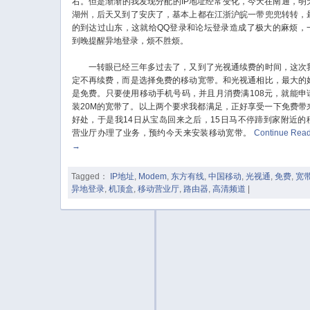
右。但是渐渐的我发现分配的IP地址经常变化，今天在南通，明
湖州，后天又到了安庆了，基本上都在江浙沪皖一带兜兜转转，
的到达过山东，这就给QQ登录和论坛登录造成了极大的麻烦，
到晚提醒异地登录，烦不胜烦。
一转眼已经三年多过去了，又到了光视通续费的时间，这次
定不再续费，而是选择免费的移动宽带。和光视通相比，最大的
是免费。只要使用移动手机号码，并且月消费满108元，就能申
装20M的宽带了。以上两个要求我都满足，正好享受一下免费带
好处，于是我14日从宝岛回来之后，15日马不停蹄到家附近的
营业厅办理了业务，预约今天来安装移动宽带。
Continue Rea
→
Tagged：
IP地址
,
Modem
,
东方有线
,
中国移动
,
光视通
,
免费
,
宽
异地登录
,
机顶盒
,
移动营业厅
,
路由器
,
高清频道
|