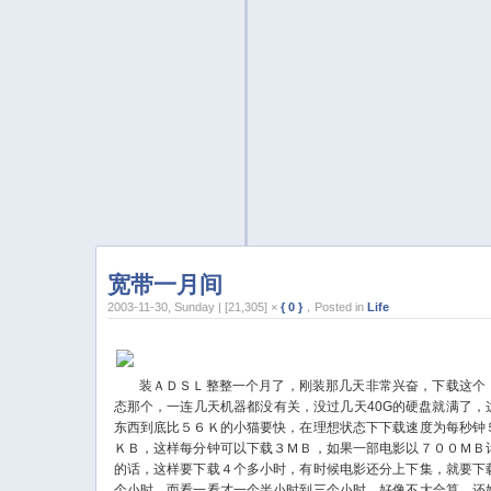
宽带一月间
2003-11-30, Sunday | [21,305] ×
{ 0 }
，Posted in
Life
装ＡＤＳＬ整整一个月了，刚装那几天非常兴奋，下载这个
态那个，一连几天机器都没有关，没过几天40G的硬盘就满了，
东西到底比５６Ｋ的小猫要快，在理想状态下下载速度为每秒钟
ＫＢ，这样每分钟可以下载３ＭＢ，如果一部电影以７００ＭＢ
的话，这样要下载４个多小时，有时候电影还分上下集，就要下
个小时，而看一看才一个半小时到三个小时，好像不大合算。还