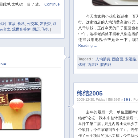
因此孰优孰劣一目了然。
Continue
今天表妹的小孩庆祝诞生一百天
行。这家酒店的人均消费高达92元
临时
,
事故
,
价格
,
公交车
,
发改委
,
取
八千块钱，正好今天的日子里面也
头老太
,
观世音菩萨
,
阴历
,
飞机
|
中午，这样老妈就不能看八集连播
还可以用电视卡帮她录一下，现
Reading
→
Tagged：
人均消费
,
圆台面
,
安远路
,
Tour
烤虾
,
西康路
,
陕西路
|
终结2005
2005-12-30, Friday | [56,686] ×
{ 0 }
，Pos
去年的最后一天，单位里面举行
结者”论坛，我本来估计那是最后
举行了第二届，只是内容比去年少
个项目，今年缩减到五个了）。去
作了三个项目的演示文稿，今年我