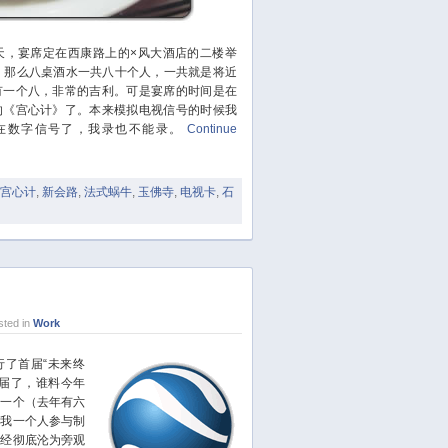
November 2023
October 2023
，宴席定在西康路上的×风大酒店的二楼举
September 2023
，那么八桌酒水一共八十个人，一共就是将近
August 2023
有一个八，非常的吉利。可是宴席的时间是在
July 2023
的《宫心计》了。本来模拟电视信号的时候我
在数字信号了，我录也不能录。
Continue
June 2023
May 2023
April 2023
宫心计
,
新会路
,
法式蜗牛
,
玉佛寺
,
电视卡
,
石
March 2023
February 2023
January 2023
December 2022
November 2022
ted in
Work
October 2022
了首届“未来终
August 2022
一届了，谁料今年
July 2022
了一个（去年有六
June 2022
年我一个人参与制
已经彻底沦为旁观
March 2022