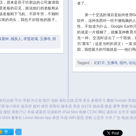
，原来是田子坊那边的公司邀请我
者了。
受老板的召见，据说他们的老板刚从
该老板刚下飞机，不辞辛劳，不顾时
第一个交流的项目是如何使用Googl
若渴的劲头，我也不好驳他的面子。
软件，这种东西对一些不懂电脑的
性。不知道为什么，Google Ea
的就是一片模糊了，就像某种教育
克一样。交流时还出了一个瑕疵，
鼓晨钟
,
残疾人
,
求贤若渴
,
玉佛寺
,
田
为“塞车”（这是当时的原文）一直
因，我想最大的可能就是——他们用的是Fr
Tagged：
幻灯片
,
玉佛寺
,
纽约
,
论坛
乡结合部
节日
帝都
办公室
唱片
地标
南征北战
足球
差头
参观学习
魔都
Google
淮海
空调
徐小组长
临安府
裁判
领导
新客站
服务器
英语
自行车
路由器
硬盘
赛季
警察
转
载
微软
调查户口
羊城
诸葛亮
垃圾邮件
iPad Mini
电梯
CCAV
网站
浦东话
太平洋
城
t
MSN
董事长
Lionel Messi
App
奉贤
年假
WIFI
医院
安检
公交车
大学
广告
电池
南