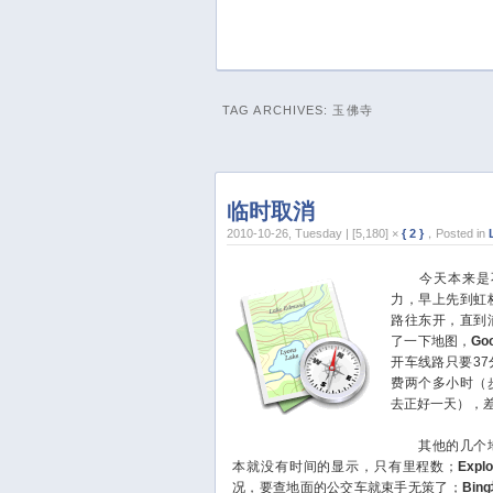
TAG ARCHIVES:
玉佛寺
临时取消
2010-10-26, Tuesday | [5,180] ×
{ 2 }
，Posted in
今天本来是不
力，早上先到虹
路往东开，直到
了一下地图，
Go
开车线路只要3
费两个多小时（
去正好一天），
其他的几个地
本就没有时间的显示，只有里程数；
Expl
况，要查地面的公交车就束手无策了；
Bin