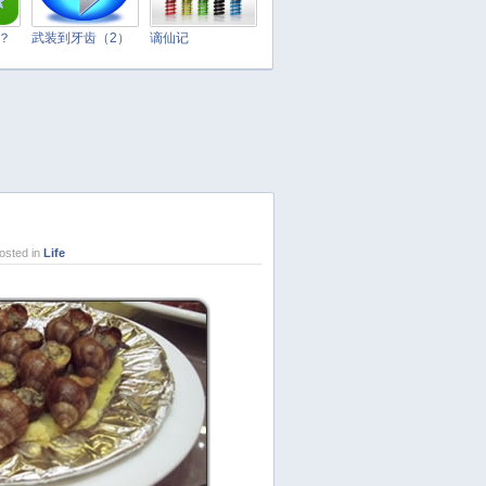
April 2025
March 2025
t？
武装到牙齿（2）
谪仙记
February 2025
January 2025
December 2024
November 2024
October 2024
September 2024
August 2024
sted in
Life
July 2024
June 2024
May 2024
April 2024
March 2024
February 2024
January 2024
December 2023