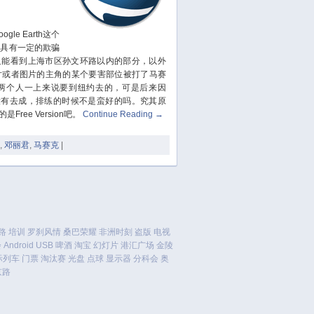
February 2022
January 2022
e Earth这个
人具有一定的欺骗
December 2021
rth只能看到上海市区孙文环路以内的部分，以外
October 2021
片或者图片的主角的某个要害部位被打了马赛
两个人一上来说要到纽约去的，可是后来因
September 2021
没有去成，排练的时候不是蛮好的吗。究其原
August 2021
ee Version吧。
Continue Reading
→
July 2021
June 2021
,
邓丽君
,
马赛克
|
May 2021
April 2021
March 2021
January 2021
路
培训
罗刹风情
桑巴荣耀
非洲时刻
盗版
电视
December 2020
会
Android
USB
啤酒
淘宝
幻灯片
港汇广场
金陵
November 2020
际列车
门票
淘汰赛
光盘
点球
显示器
分科会
奥
September 2020
京路
August 2020
July 2020