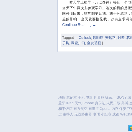
昨天早上很早（八点多钟）接到一个电话
当天下午再次去参观学习。这次的目的是接
国外飞回来，非常想要见我。我十分感动，
差的影响，当天就要接见我，颇有点求贤
Continue Reading
→
Tagged：
Outlook
,
咖啡馆
,
安远路
,
时差
,
暮
子坊
,
调查户口
,
金发碧眼
|
地铁
笔记本
手机
电影
世界杯
徐家汇
SONY
城
蓝牙
iPad
天气
iPhone
身份证
人民广场
外滩
和平饭店
东方航空
东道主
Xperia
内存
保安
下
运
主持人
无线路由器
电话
小组赛
成都
WeCha