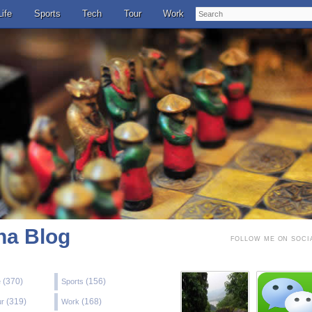
Search
Life
Sports
Tech
Tour
Work
a Blog
FOLLOW ME ON SOCI
(370)
(156)
e
Sports
(319)
(168)
ur
Work