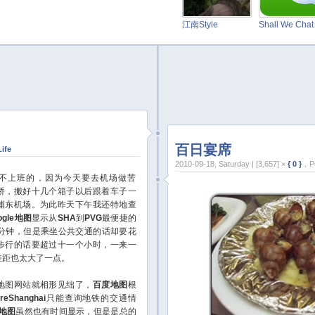
江南Style
Shall We Cha
百日宴席
Life
2010-09-18, Saturday | [3,657] ×
{ 0 }
，Po
上班的，因为今天要去机场做苦
桥，搬好十几个箱子以后跟着车子一
浦东机场。为此昨天下午我还特地查
ogle地图
显示从
SHA
到
PVG
最便捷的
7分钟，但是乘坐公共交通的话却要花
步行的话要超过十一个小时，一来一
差距也太大了一点。
图网站就相形见绌了，
百度地图
根
oreShanghai
只能查询地铁的交通情
g地图
虽然也有时间显示，但是是总的