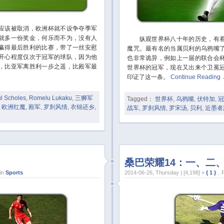
该被取消，欧洲杯就不设争夺季军
就多一份奖金，何乐而不为，没有人
纵观世界杯八十年的历史，有着
赢得最后胜利的比赛，带了一丝安慰
魔咒。最有名的当属贝利的乌鸦嘴
开心程度仅次于冠军的球队，因为他
也非常诡异，例如上一届的联合会
，比亚军离胜利一步之遥，比殿军最
世界杯的冠军，现在又出来个卫冕
印证了这一条。
Continue Reading
l Scholes
,
Romelu Lukaku
,
三狮军
Tagged：
世界杯
,
乌鸦嘴
,
伏特加
,
冠
,
欧洲红魔
,
殿军
,
罗刹风情
,
衣锦还乡
,
战车
,
罗刹风情
,
罗宋汤
,
贝利
,
近墨者
桑巴荣耀14：一、二
in
Sports
2014-06-26, Thursday | [4,198] ×
{ 1 }
，P