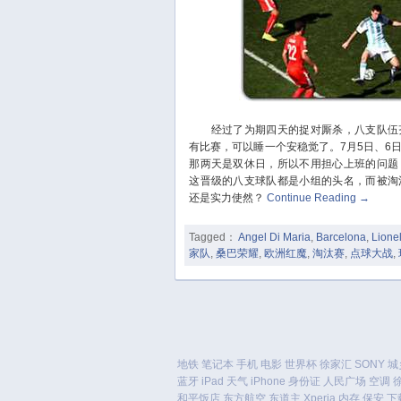
经过了为期四天的捉对厮杀，八支队伍齐
有比赛，可以睡一个安稳觉了。7月5日、6
那两天是双休日，所以不用担心上班的问题
这晋级的八支球队都是小组的头名，而被淘
还是实力使然？
Continue Reading
→
Tagged：
Angel Di Maria
,
Barcelona
,
Lione
家队
,
桑巴荣耀
,
欧洲红魔
,
淘汰赛
,
点球大战
,
地铁
笔记本
手机
电影
世界杯
徐家汇
SONY
城
蓝牙
iPad
天气
iPhone
身份证
人民广场
空调
和平饭店
东方航空
东道主
Xperia
内存
保安
下