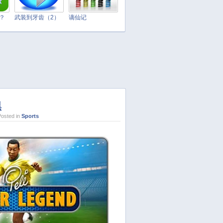
March 2025
February 2025
t？
武装到牙齿（2）
谪仙记
January 2025
December 2024
November 2024
October 2024
September 2024
August 2024
黑
July 2024
osted in
Sports
June 2024
May 2024
April 2024
March 2024
February 2024
January 2024
December 2023
November 2023