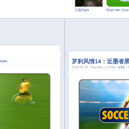
江南Style
Shall We Cha
罗刹风情14：近墨者
ports
2018-06-28, Thursday | [1,849] ×
{ 0 }
，P