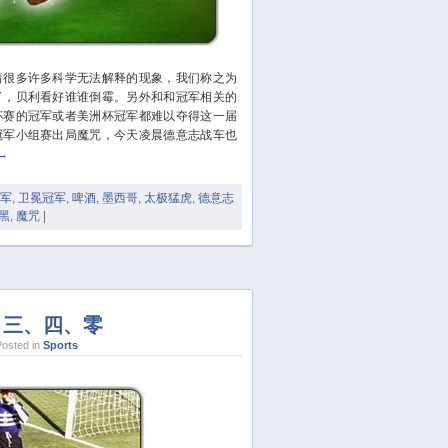
October 2023
September 2023
August 2023
很多许多科学无法解释的现象，我们称之为
July 2023
了，贝利看好谁谁倒霉。另外和和冠军相关的
June 2023
杯赛的冠军或者美洲杯冠军都难以夺得这一届
May 2023
冠军小组赛出局魔咒，今天凌晨德意志战车也
→
April 2023
March 2023
军
,
卫冕冠军
,
啤酒
,
墨西哥
,
太极猛虎
,
德意志
February 2023
黑
,
魔咒
|
January 2023
December 2022
November 2022
October 2022
、三、四、零
August 2022
osted in
Sports
July 2022
June 2022
March 2022
February 2022