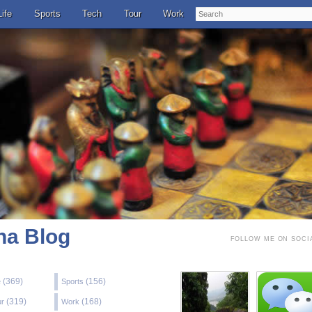
Search
Life
Sports
Tech
Tour
Work
a Blog
FOLLOW ME ON SOCI
(369)
(156)
e
Sports
(319)
(168)
ur
Work