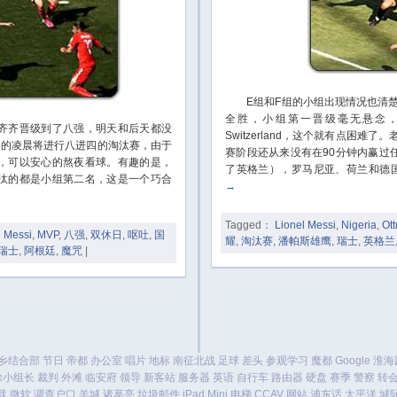
E组和F组的小组出现情况也清楚了，F组
全胜，小组第一晋级毫无悬念
齐晋级到了八强，明天和后天都没
Switzerland，这个就有点困难了
日的凌晨将进行八进四的淘汰赛，由于
赛阶段还从来没有在90分钟内赢过
，可以安心的熬夜看球。有趣的是，
了英格兰），罗马尼亚、荷兰和德国都是
汰的都是小组第二名，这是一个巧合
→
Tagged：
Lionel Messi
,
Nigeria
,
Ott
l Messi
,
MVP
,
八强
,
双休日
,
呕吐
,
国
耀
,
淘汰赛
,
潘帕斯雄鹰
,
瑞士
,
英格兰
瑞士
,
阿根廷
,
魔咒
|
乡结合部
节日
帝都
办公室
唱片
地标
南征北战
足球
差头
参观学习
魔都
Google
淮海
徐小组长
裁判
外滩
临安府
领导
新客站
服务器
英语
自行车
路由器
硬盘
赛季
警察
转
载
微软
调查户口
羊城
诸葛亮
垃圾邮件
iPad Mini
电梯
CCAV
网站
浦东话
太平洋
城