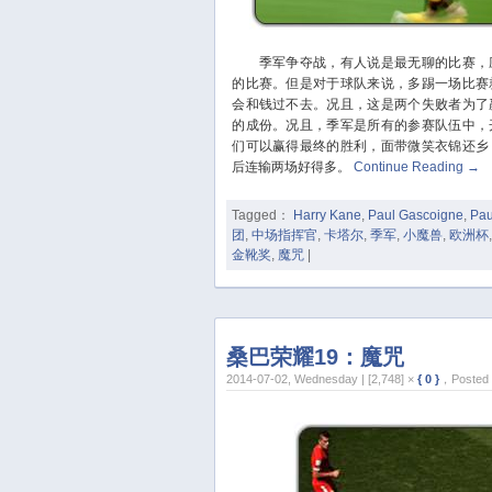
季军争夺战，有人说是最无聊的比赛，应
的比赛。但是对于球队来说，多踢一场比赛
会和钱过不去。况且，这是两个失败者为了
的成份。况且，季军是所有的参赛队伍中，
们可以赢得最终的胜利，面带微笑衣锦还乡
后连输两场好得多。
Continue Reading
→
Tagged：
Harry Kane
,
Paul Gascoigne
,
Pau
团
,
中场指挥官
,
卡塔尔
,
季军
,
小魔兽
,
欧洲杯
金靴奖
,
魔咒
|
桑巴荣耀19：魔咒
2014-07-02, Wednesday | [2,748] ×
{ 0 }
，Posted 