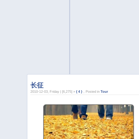
长征
2010-12-03, Friday | [6,275] ×
{ 4 }
，Posted in
Tour