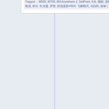
Tagged：
M500
,
M705
,
MX Anywhere 2
,
SetPoint
,
X光
,
微软
,
滚
电池
,
积分
,
红光鲨
,
罗技
,
舒适蓝影4500
,
飞梭模式
,
马拉松
,
鼠标
|