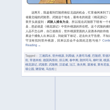
这两天，我趁着到巴陵府南征北战的机会，忙里偷闲来到了
省最北端的武陵郡。武陵这个地名，最有名的就是《桃花源记》
章开头就提到：
武陵人捕鱼为业
。所以现在武陵郡下辖有一个
县，想必就是《桃花源记》中世外桃源的所在吧。这个武陵的捕
人品不怎么样，自己迷路后，世外桃源里面的人设酒杀鸡款待他
果这个捕鱼人出来以后，到处留下标记，还去向太守告密。不知
守没有找到世外桃源，回来以后会不会因此迁怒与他？
Cont
Reading
→
Tagged：
三湘四水
,
世外桃源
,
刘禹锡
,
大唐司马楼
,
巴陵府
,
常德
街
,
常德米粉
,
德国风情街
,
排云阁
,
春申阁
,
朗州司马
,
柳叶湖
,
桃源
桃花源记
,
武陵郡
,
武陵阁
,
汉诺威
,
沅江
,
渔夫阁
,
潇湘省
,
莱布尼兹
墙公园
,
陋室铭
,
马拉松
|