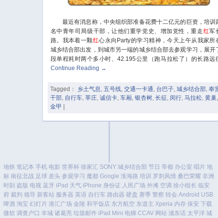
最近有消息称，中央组织部准备花费十二亿元的巨资，培训
名中青年司局级干部，让他们重学党史、增加党性，重走
红
军
路。我本着一颗
红
心永向Party的学习精神，今天上午从我家所
城乡结合部出发，到城市另一端的城乡结合部去参观学习，展开
段单程耗时两个多小时、42.195公里（跑马拉松了）的长路远
Continue Reading
→
Tagged：
乡土气息
,
五号线
,
交通一卡通
,
台巴子
,
城乡结合部
,
奉
干部
,
自行车
,
莘庄
,
诚信卡
,
车厢
,
银杏树
,
长征
,
闵行
,
马拉松
,
黄巢
金甲
|
地铁
笔记本
手机
电影
世界杯
徐家汇
SONY
城乡结合部
节日
帝都
办公室
唱片
地
标
南征北战
足球
差头
参观学习
魔都
Google
淮海路
培训
罗刹风情
桑巴荣耀
非洲
时刻
盗版
电视
蓝牙
iPad
天气
iPhone
身份证
人民广场
外滩
空调
徐小组长
临安
府
裁判
领导
新客站
服务器
英语
自行车
路由器
硬盘
赛季
警察
转会
Android
USB
啤酒
淘宝
幻灯片
港汇广场
金陵
和平饭店
东方航空
东道主
Xperia
内存
保安
下载
微软
调查户口
羊城
诸葛亮
垃圾邮件
iPad Mini
电梯
CCAV
网站
浦东话
太平洋
城