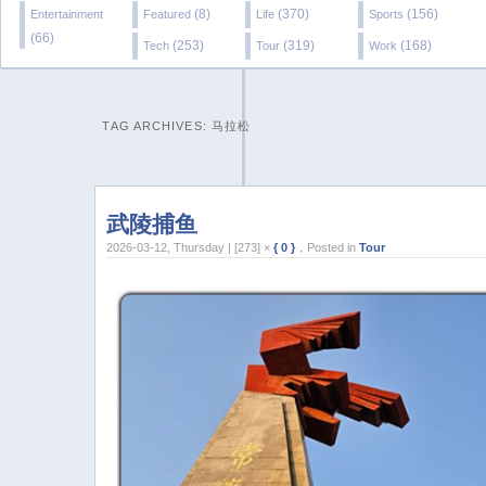
(8)
(370)
(156)
Entertainment
Featured
Life
Sports
(66)
(253)
(319)
(168)
Tech
Tour
Work
TAG ARCHIVES:
马拉松
武陵捕鱼
2026-03-12, Thursday | [273] ×
{ 0 }
，Posted in
Tour