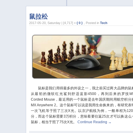
鼠拉松
2017-05-20, Saturday | [4,717] ×
{ 0 }
，Posted in
Tech
鼠标是我们用得最多的外设之一，我之前买过两大品牌的鼠
从最初的微软红光鲨到舒适蓝影4500，再到后来的罗技M5
Corded Mouse，最近用的一个鼠标是去年国庆期间用航空积分
MX Anywhere 2。这个鼠标可以说是我用生命换来的，有研究表
一次飞机等于照了三次X光。以京沪航线为例，一般单程为120
分，而这个鼠标需要3万积分，意味着要往返25次才可以换这么
鼠标，相当于照了75次X光。
Continue Reading
→