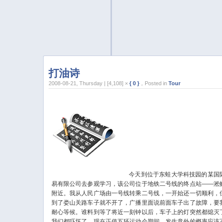
打油诗
2008-08-21, Thursday | [4,108] ×
{ 0 }
，Posted in
Tour
今天到位于东蛙大学科技园的某国
易有限公司去参观学习，该公司位于地铁二号线的终点站——淞
附近。我从人民广场由一号线转乘二号线，一开始还一切顺利，
到了娄山关路车子就不开了，广播里面说前面车子出了故障，要
耐心等候。谁料到等了将近一刻钟以后，车子上的灯突然都熄灭
我们都吓坏了，现在正值五环运动会期间，发生意外的概率应该