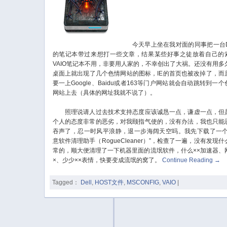
今天早上坐在我对面的同事把一台De
的笔记本带过来想打一些文章，结果某些好事之徒放着自己的
VAIO笔记本不用，非要用人家的，不幸创出了大祸。还没有用多
桌面上就出现了几个色情网站的图标，IE的首页也被改掉了，而
要一上Google、Baidu或者163等门户网站就会自动跳转到一个
网站上去（具体的网址我就不说了）。
照理说请人过去技术支持态度应该诚恳一点，谦虚一点，但
个人的态度非常的恶劣，对我颐指气使的，没有办法，我也只能
吞声了，忍一时风平浪静，退一步海阔天空吗。我先下载了一个
意软件清理助手（RogueCleaner）”，检查了一遍，没有发现什
常的，顺大便清理了一下机器里面的流氓软件，什么××加速器、
×、少少××表情，快要变成流氓的窝了。
Continue Reading
→
Tagged：
Dell
,
HOST文件
,
MSCONFIG
,
VAIO
|