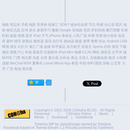
地铁
笔记本
手机
电影
世界杯
徐家汇
SONY
城乡结合部
节日
帝都
办公室
唱片
地
标
南征北战
足球
差头
参观学习
魔都
Google
淮海路
培训
罗刹风情
桑巴荣耀
非洲
时刻
盗版
电视
蓝牙
iPad
天气
iPhone
身份证
人民广场
外滩
空调
徐小组长
临安
府
裁判
领导
新客站
服务器
英语
自行车
路由器
硬盘
赛季
警察
转会
Android
USB
啤酒
淘宝
幻灯片
港汇广场
金陵
和平饭店
东方航空
东道主
Xperia
内存
保安
下载
微软
调查户口
羊城
诸葛亮
垃圾邮件
iPad Mini
电梯
CCAV
网站
浦东话
太平洋
城
际列车
门票
淘汰赛
光盘
点球
显示器
分科会
奥运
主持人
无线路由器
电话
小组赛
成都
WeChat
MSN
董事长
Lionel Messi
App
奉贤
年假
WIFI
医院
安检
公交车
大
学
广告
电池
南京路
Copyright © 2001-2026
CDHaha BLOG
All Rights
Reserved. |
CDHaha Online
|
Music
|
Movie
|
Download
|
Guestbook
Timeline WP by
JuliusDesign
Ispired by
Timeline
Facebook
based on
Twenty Eleven 1.2
Proudly powered by TutsPress