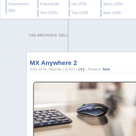
(8)
(370)
(156)
Entertainment
Featured
Life
Sports
(66)
(253)
(319)
(168)
Tech
Tour
Work
TAG ARCHIVES:
DELL
MX Anywhere 2
2016-10-01, Saturday | [4,257] ×
{ 0 }
，Posted in
Tech