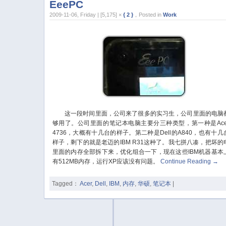
EeePC
2009-11-06, Friday | [5,175] ×
{ 2 }
，Posted in
Work
这一段时间里面，公司来了很多的实习生，公司里面的电脑
够用了。公司里面的笔记本电脑主要分三种类型，第一种是Ace
4736，大概有十几台的样子。第二种是Dell的A840，也有十几
样子，剩下的就是老迈的IBM R31这种了。我七拼八凑，把坏的
里面的内存全部拆下来，优化组合一下，现在这些IBM机器基本
有512MB内存，运行XP应该没有问题。
Continue Reading
→
Tagged：
Acer
,
Dell
,
IBM
,
内存
,
华硕
,
笔记本
|