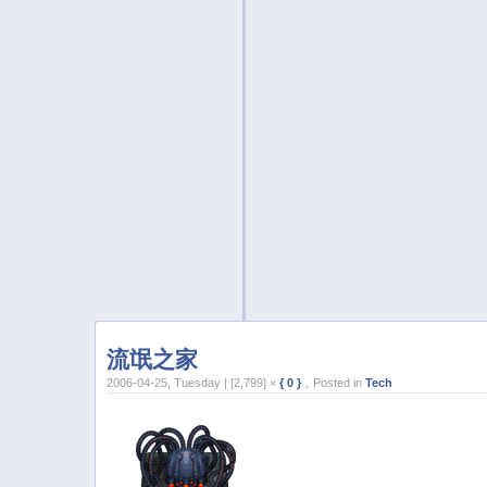
流氓之家
2006-04-25, Tuesday | [2,799] ×
{ 0 }
，Posted in
Tech