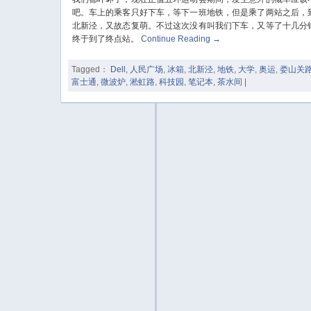
吧。车上的乘客只好下车，等下一班地铁，但是乘了两站之后，
北新泾，又故态复萌。不过这次没有叫我们下车，又等了十几分
终于到了终点站。
Continue Reading
→
Tagged：
Dell
,
人民广场
,
冰箱
,
北新泾
,
地铁
,
大学
,
奥运
,
娄山关
富士通
,
微波炉
,
淞虹路
,
科技园
,
笔记本
,
茶水间
|