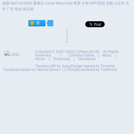
成都
WeChat
MSN
董事长
Lionel Messi
App
奉贤
年假
WIFI
医院
安检
公交车
大
学
广告
电池
南京路
Copyright © 2001-2026
CDHaha BLOG
All Rights
Reserved. |
CDHaha Online
|
Music
|
Movie
|
Download
|
Guestbook
Timeline WP by
JuliusDesign
Ispired by
Timeline
Facebook
based on
Twenty Eleven 1.2
Proudly powered by TutsPress