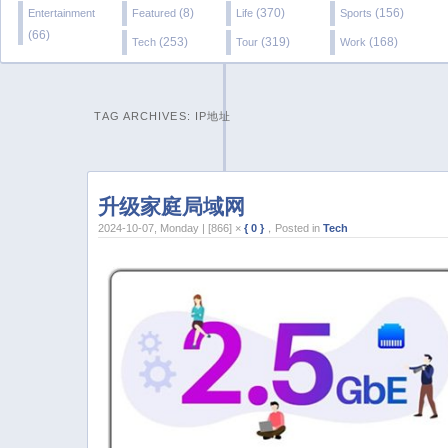
(8)
(370)
(156)
Entertainment
Featured
Life
Sports
(66)
(253)
(319)
(168)
Tech
Tour
Work
TAG ARCHIVES:
IP地址
升级家庭局域网
2024-10-07, Monday | [866] ×
{ 0 }
，Posted in
Tech