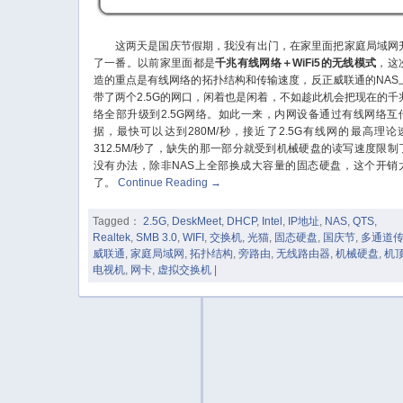
这两天是国庆节假期，我没有出门，在家里面把家庭局域网
了一番。以前家里面都是
千兆有线网络＋WiFi5的无线模式
，这
造的重点是有线网络的拓扑结构和传输速度，反正威联通的NAS
带了两个2.5G的网口，闲着也是闲着，不如趁此机会把现在的千
络全部升级到2.5G网络。如此一来，内网设备通过有线网络互
据，最快可以达到280M/秒，接近了2.5G有线网的最高理论
312.5M/秒了，缺失的那一部分就受到机械硬盘的读写速度限制
没有办法，除非NAS上全部换成大容量的固态硬盘，这个开销
了。
Continue Reading
→
Tagged：
2.5G
,
DeskMeet
,
DHCP
,
Intel
,
IP地址
,
NAS
,
QTS
,
Realtek
,
SMB 3.0
,
WIFI
,
交换机
,
光猫
,
固态硬盘
,
国庆节
,
多通道
威联通
,
家庭局域网
,
拓扑结构
,
旁路由
,
无线路由器
,
机械硬盘
,
机
电视机
,
网卡
,
虚拟交换机
|