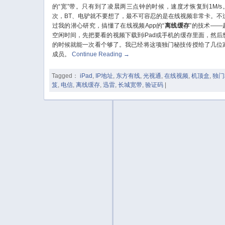
的“宽”带。只有到了凌晨两三点钟的时候，速度才恢复到1M/s
次，BT、电驴就不要想了，最不可容忍的是在线视频非常卡。不
过我的潜心研究，搞懂了在线视频App的“
离线缓存
”的技术——
空闲时间，先把要看的视频下载到iPad或手机的缓存里面，然后
的时候就能一次看个够了。我已经将这项独门秘技传授给了几位
成员。
Continue Reading
→
Tagged：
iPad
,
IP地址
,
东方有线
,
光视通
,
在线视频
,
机顶盒
,
独门
笈
,
电信
,
离线缓存
,
迅雷
,
长城宽带
,
验证码
|