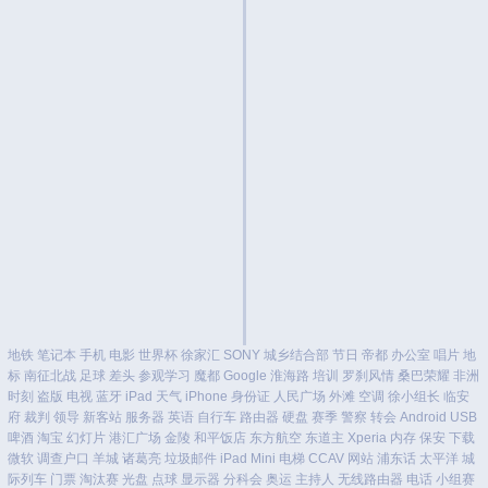
地铁
笔记本
手机
电影
世界杯
徐家汇
SONY
城乡结合部
节日
帝都
办公室
唱片
地
标
南征北战
足球
差头
参观学习
魔都
Google
淮海路
培训
罗刹风情
桑巴荣耀
非洲
时刻
盗版
电视
蓝牙
iPad
天气
iPhone
身份证
人民广场
外滩
空调
徐小组长
临安
府
裁判
领导
新客站
服务器
英语
自行车
路由器
硬盘
赛季
警察
转会
Android
USB
啤酒
淘宝
幻灯片
港汇广场
金陵
和平饭店
东方航空
东道主
Xperia
内存
保安
下载
微软
调查户口
羊城
诸葛亮
垃圾邮件
iPad Mini
电梯
CCAV
网站
浦东话
太平洋
城
际列车
门票
淘汰赛
光盘
点球
显示器
分科会
奥运
主持人
无线路由器
电话
小组赛