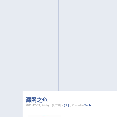
漏网之鱼
2011-12-09, Friday | [4,768] ×
{ 2 }
，Posted in
Tech