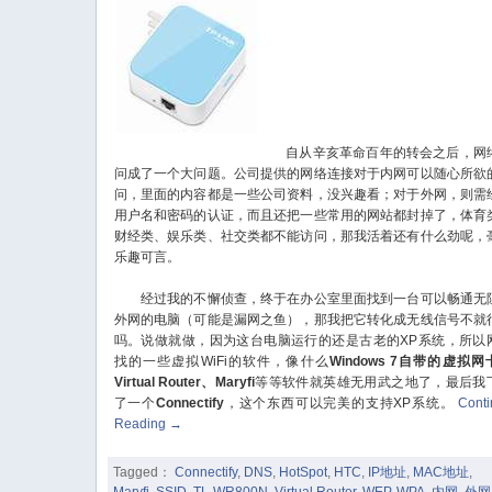
自从辛亥革命百年的转会之后，网
问成了一个大问题。公司提供的网络连接对于内网可以随心所欲
问，里面的内容都是一些公司资料，没兴趣看；对于外网，则需
用户名和密码的认证，而且还把一些常用的网站都封掉了，体育
财经类、娱乐类、社交类都不能访问，那我活着还有什么劲呢，
乐趣可言。
经过我的不懈侦查，终于在办公室里面找到一台可以畅通无
外网的电脑（可能是漏网之鱼），那我把它转化成无线信号不就
吗。说做就做，因为这台电脑运行的还是古老的XP系统，所以
找的一些虚拟WiFi的软件，像什么
Windows 7自带的虚拟网
Virtual Router、Maryfi
等等软件就英雄无用武之地了，最后我
了一个
Connectify
，这个东西可以完美的支持XP系统。
Cont
Reading
→
Tagged：
Connectify
,
DNS
,
HotSpot
,
HTC
,
IP地址
,
MAC地址
,
Maryfi
,
SSID
,
TL-WR800N
,
Virtual Router
,
WEP
,
WPA
,
内网
,
外网