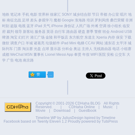
地铁
笔记本
手机
电影
世界杯
徐家汇
SONY
城乡结合部
节日
帝都
办公室
唱片
地
标
南征北战
足球
差头
参观学习
魔都
Google
淮海路
培训
罗刹风情
桑巴荣耀
非洲
时刻
盗版
电视
蓝牙
iPad
天气
iPhone
身份证
人民广场
外滩
空调
徐小组长
临安
府
裁判
领导
新客站
服务器
英语
自行车
路由器
硬盘
赛季
警察
转会
Android
USB
啤酒
淘宝
幻灯片
港汇广场
金陵
和平饭店
东方航空
东道主
Xperia
内存
保安
下载
微软
调查户口
羊城
诸葛亮
垃圾邮件
iPad Mini
电梯
CCAV
网站
浦东话
太平洋
城
际列车
门票
淘汰赛
光盘
点球
显示器
分科会
奥运
主持人
无线路由器
电话
小组赛
成都
WeChat
MSN
董事长
Lionel Messi
App
奉贤
年假
WIFI
医院
安检
公交车
大
学
广告
电池
南京路
Copyright © 2001-2026
CDHaha BLOG
All Rights
Reserved. |
CDHaha Online
|
Music
|
Movie
|
Download
|
Guestbook
Timeline WP by
JuliusDesign
Ispired by
Timeline
Facebook
based on
Twenty Eleven 1.2
Proudly powered by TutsPress