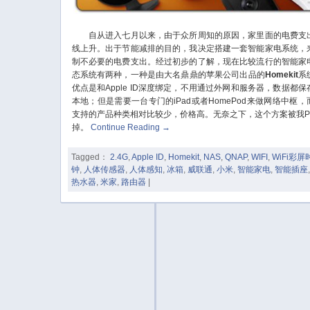
自从进入七月以来，由于众所周知的原因，家里面的电费支
线上升。出于节能减排的目的，我决定搭建一套智能家电系统，
制不必要的电费支出。经过初步的了解，现在比较流行的智能家
态系统有两种，一种是由大名鼎鼎的苹果公司出品的
Homekit
系
优点是和Apple ID深度绑定，不用通过外网和服务器，数据都保
本地；但是需要一台专门的iPad或者HomePod来做网络中枢，
支持的产品种类相对比较少，价格高。无奈之下，这个方案被我Pa
掉。
Continue Reading
→
Tagged：
2.4G
,
Apple ID
,
Homekit
,
NAS
,
QNAP
,
WIFI
,
WiFi彩屏
钟
,
人体传感器
,
人体感知
,
冰箱
,
威联通
,
小米
,
智能家电
,
智能插座
热水器
,
米家
,
路由器
|