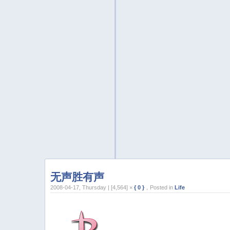
无声胜有声
2008-04-17, Thursday | [4,564] ×
{ 0 }
，Posted in
Life