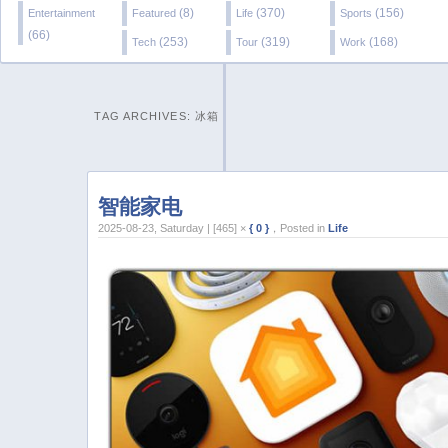
(8)
(370)
(156)
Entertainment
Featured
Life
Sports
(66)
(253)
(319)
(168)
Tech
Tour
Work
TAG ARCHIVES:
冰箱
智能家电
2025-08-23, Saturday | [465] ×
{ 0 }
，Posted in
Life