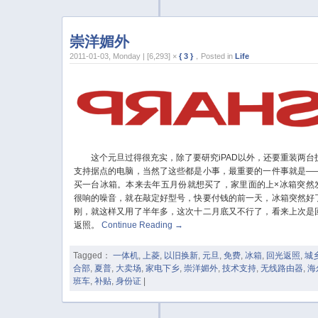
崇洋媚外
2011-01-03, Monday | [6,293] ×
{ 3 }
，Posted in
Life
这个元旦过得很充实，除了要研究iPAD以外，还要重装两台
支持据点的电脑，当然了这些都是小事，最重要的一件事就是—
买一台冰箱。本来去年五月份就想买了，家里面的上×冰箱突然
很响的噪音，就在敲定好型号，快要付钱的前一天，冰箱突然好
刚，就这样又用了半年多，这次十二月底又不行了，看来上次是
返照。
Continue Reading
→
Tagged：
一体机
,
上菱
,
以旧换新
,
元旦
,
免费
,
冰箱
,
回光返照
,
城
合部
,
夏普
,
大卖场
,
家电下乡
,
崇洋媚外
,
技术支持
,
无线路由器
,
海
班车
,
补贴
,
身份证
|