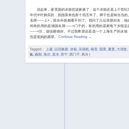
说起来，家里面的冰箱也该换换了，这个冰箱还是上个世纪
年代中叶购买的，掐指算来也有十四五年了。牌子也是响当当的
名牌——上×，现在外面都看不到了。我问了几位亲朋好友，他
间有的用的是德国名牌——×门子的，有的用的是家电下乡指定
——×尔，据说都很好。不过我希望还是选一个上海生产的冰箱
也是老妈的愿望。
Continue Reading
→
Tagged：
上菱
,
以旧换新
,
冰箱
,
压缩机
,
噪音
,
国美
,
夏普
,
大润发
,
氟
,
曲阳
,
海尔
,
直冷
,
苏宁
,
西门子
,
风冷
|