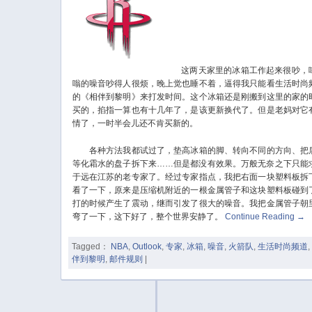
这两天家里的冰箱工作起来很吵，
嗡的噪音吵得人很烦，晚上觉也睡不着，逼得我只能看生活时尚
的《相伴到黎明》来打发时间。这个冰箱还是刚搬到这里的家的
买的，掐指一算也有十几年了，是该更新换代了。但是老妈对它
情了，一时半会儿还不肯买新的。
各种方法我都试过了，垫高冰箱的脚、转向不同的方向、把
等化霜水的盘子拆下来……但是都没有效果。万般无奈之下只能
于远在江苏的老专家了。经过专家指点，我把右面一块塑料板拆
看了一下，原来是压缩机附近的一根金属管子和这块塑料板碰到
打的时候产生了震动，继而引发了很大的噪音。我把金属管子朝
弯了一下，这下好了，整个世界安静了。
Continue Reading
→
Tagged：
NBA
,
Outlook
,
专家
,
冰箱
,
噪音
,
火箭队
,
生活时尚频道
伴到黎明
,
邮件规则
|