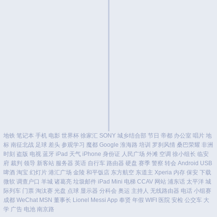
地铁
笔记本
手机
电影
世界杯
徐家汇
SONY
城乡结合部
节日
帝都
办公室
唱片
地
标
南征北战
足球
差头
参观学习
魔都
Google
淮海路
培训
罗刹风情
桑巴荣耀
非洲
时刻
盗版
电视
蓝牙
iPad
天气
iPhone
身份证
人民广场
外滩
空调
徐小组长
临安
府
裁判
领导
新客站
服务器
英语
自行车
路由器
硬盘
赛季
警察
转会
Android
USB
啤酒
淘宝
幻灯片
港汇广场
金陵
和平饭店
东方航空
东道主
Xperia
内存
保安
下载
微软
调查户口
羊城
诸葛亮
垃圾邮件
iPad Mini
电梯
CCAV
网站
浦东话
太平洋
城
际列车
门票
淘汰赛
光盘
点球
显示器
分科会
奥运
主持人
无线路由器
电话
小组赛
成都
WeChat
MSN
董事长
Lionel Messi
App
奉贤
年假
WIFI
医院
安检
公交车
大
学
广告
电池
南京路