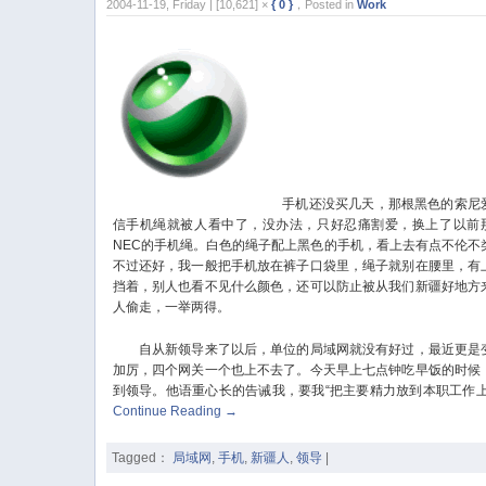
2004-11-19, Friday | [10,621] ×
{ 0 }
，Posted in
Work
手机还没买几天，那根黑色的索尼
信手机绳就被人看中了，没办法，只好忍痛割爱，换上了以前
NEC的手机绳。白色的绳子配上黑色的手机，看上去有点不伦不
不过还好，我一般把手机放在裤子口袋里，绳子就别在腰里，有
挡着，别人也看不见什么颜色，还可以防止被从我们新疆好地方
人偷走，一举两得。
自从新领导来了以后，单位的局域网就没有好过，最近更是
加厉，四个网关一个也上不去了。今天早上七点钟吃早饭的时候
到领导。他语重心长的告诫我，要我“把主要精力放到本职工作上
Continue Reading
→
Tagged：
局域网
,
手机
,
新疆人
,
领导
|