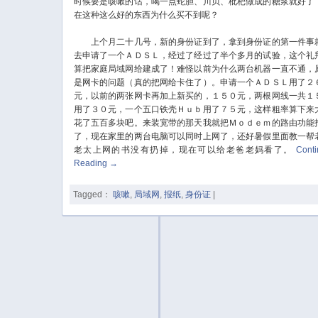
时候要是咳嗽的话，喝一点蛇胆、川贝、枇杷做成的糖浆就好了
在这种这么好的东西为什么买不到呢？
上个月二十几号，新的身份证到了，拿到身份证的第一件事
去申请了一个ＡＤＳＬ，经过了经过了半个多月的试验，这个礼
算把家庭局域网给建成了！难怪以前为什么两台机器一直不通，
是网卡的问题（真的把网给卡住了）。申请一个ＡＤＳＬ用了２
元，以前的两张网卡再加上新买的，１５０元，两根网线一共１
用了３０元，一个五口铁壳Ｈｕｂ用了７５元，这样粗率算下来
花了五百多块吧。来装宽带的那天我就把Ｍｏｄｅｍ的路由功能
了，现在家里的两台电脑可以同时上网了，还好暑假里面教一帮
老太上网的书没有扔掉，现在可以给老爸老妈看了。
Cont
Reading
→
Tagged：
咳嗽
,
局域网
,
报纸
,
身份证
|