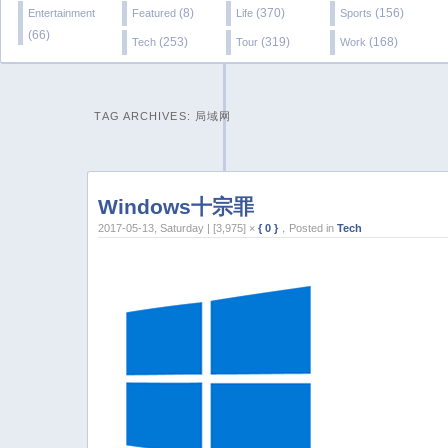
(8)
(370)
(156)
Entertainment
Featured
Life
Sports
(66)
(253)
(319)
(168)
Tech
Tour
Work
TAG ARCHIVES:
局域网
Windows十宗罪
2017-05-13, Saturday | [3,975] ×
{ 0 }
，Posted in
Tech