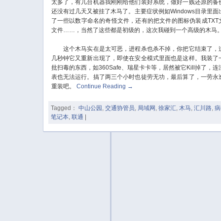
太多了，有几台机器我刚刚给他们装好系统，做好一贱还原的备
还没有过几天又被挂了木马了。主要症状例如Windows目录里面
了一些以数字命名的奇怪文件，还有的把文件的图标伪装成TXT
文件……，当然了这些都是初级的，这次我碰到一个高级的木马
这个木马实在是太可恶，进程杀也杀不掉，你把它结束了，
几秒钟它又重新出现了，即使在安全模式里面也是这样。我装了
批扫毒的东西，如360Safe、瑞星卡卡等，居然被它Kill掉了，连
表也无法运行。搞了两三个小时也徒劳无功，最后算了，一劳永
重装吧。
Continue Reading
→
Tagged：
中山公园
,
交通协管员
,
局域网
,
徐家汇
,
木马
,
汇川路
,
病
笔记本
,
联通
|