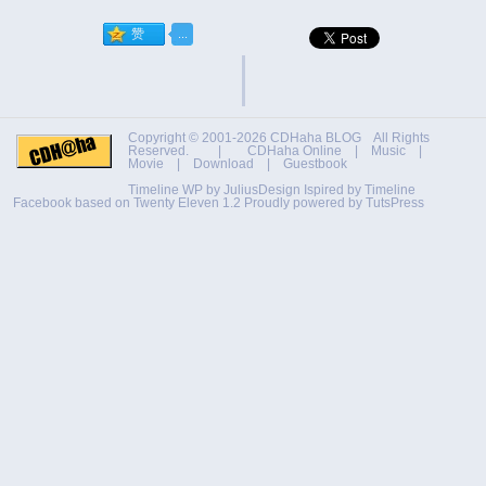
Copyright © 2001-2026
CDHaha BLOG
All Rights
Reserved. |
CDHaha Online
|
Music
|
Movie
|
Download
|
Guestbook
Timeline WP by
JuliusDesign
Ispired by
Timeline
Facebook
based on
Twenty Eleven 1.2
Proudly powered by TutsPress