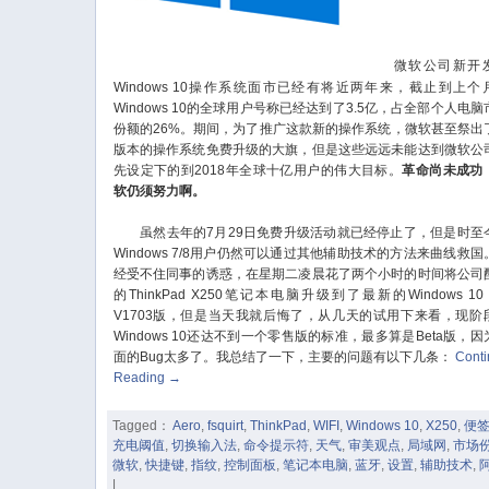
微软公司新开
Windows 10操作系统面市已经有将近两年来，截止到上个
Windows 10的全球用户号称已经达到了3.5亿，占全部个人电脑
份额的26%。期间，为了推广这款新的操作系统，微软甚至祭出
版本的操作系统免费升级的大旗，但是这些远远未能达到微软公
先设定下的到2018年全球十亿用户的伟大目标。
革命尚未成功
软仍须努力啊。
虽然去年的7月29日免费升级活动就已经停止了，但是时至
Windows 7/8用户仍然可以通过其他辅助技术的方法来曲线救国
经受不住同事的诱惑，在星期二凌晨花了两个小时的时间将公司
的ThinkPad X250笔记本电脑升级到了最新的Windows 10 
V1703版，但是当天我就后悔了，从几天的试用下来看，现阶
Windows 10还达不到一个零售版的标准，最多算是Beta版，因
面的Bug太多了。我总结了一下，主要的问题有以下几条：
Cont
Reading
→
Tagged：
Aero
,
fsquirt
,
ThinkPad
,
WIFI
,
Windows 10
,
X250
,
便
充电阈值
,
切换输入法
,
命令提示符
,
天气
,
审美观点
,
局域网
,
市场
微软
,
快捷键
,
指纹
,
控制面板
,
笔记本电脑
,
蓝牙
,
设置
,
辅助技术
,
|