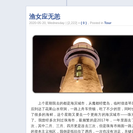
渔女应无恙
2020-05-20, Wednesday | [2,222] ×
{ 0 }
，Posted in
Tour
上个星期我去的都是海滨城市，从魔都经鹭岛，临时借道琴
后到达了花果山水帘洞，一路上舟车劳顿，吃了不少的苦，同时
了很多的海鲜，这个星期又要去一个更南方的海滨城市——珠
了。我曾经多次到过珠海市，最频繁的是2017年，一年里面去
次，其中二月、三月、四月更是连去三次，但是珠海市南面一路
的资本主义地区，我倒是抵抗住了诱惑，一次也没有涉足，关键