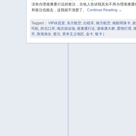
没有办理港澳通行证的签注，当地人告诉我其实不用办理港澳通
和签注也能去，这我就不清楚了。
Continue Reading
→
Tagged：
VIP休息室
,
东方航空
,
出租车
,
南方航空
,
南航明珠卡
,
司机
,
拱北口岸
,
海滨游泳场
,
港澳通行证
,
港珠澳大桥
,
爱情灯塔
,
市
,
珠海渔女
,
签注
,
资本主义地区
,
金卡
,
银卡
|