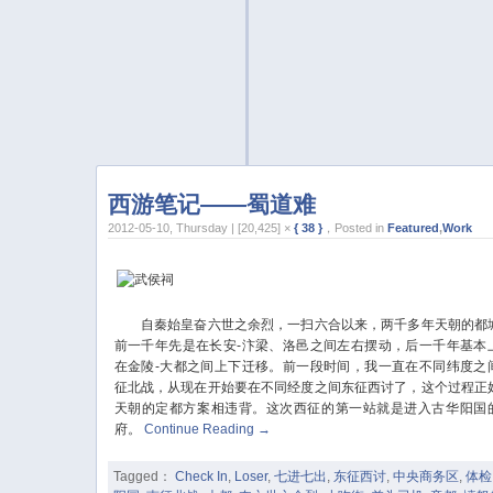
西游笔记——蜀道难
2012-05-10, Thursday | [20,425] ×
{ 38 }
，Posted in
Featured
,
Work
自秦始皇奋六世之余烈，一扫六合以来，两千多年天朝的都
前一千年先是在长安-汴梁、洛邑之间左右摆动，后一千年基本
在金陵-大都之间上下迁移。前一段时间，我一直在不同纬度之
征北战，从现在开始要在不同经度之间东征西讨了，这个过程正
天朝的定都方案相违背。这次西征的第一站就是进入古华阳国
府。
Continue Reading
→
Tagged：
Check In
,
Loser
,
七进七出
,
东征西讨
,
中央商务区
,
体检