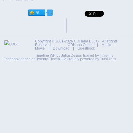
Copyright © 2001-2026
CDHaha BLOG
All Rights
Reserved. |
CDHaha Online
|
Music
|
Movie
|
Download
|
Guestbook
Timeline WP by
JuliusDesign
Ispired by
Timeline
Facebook
based on
Twenty Eleven 1.2
Proudly powered by TutsPress