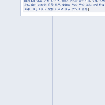
阳国
,
南征北战
,
大都
,
奋六世之余烈
,
小吃街
,
差头司机
,
帝都
,
愤怒
小鸟
,
李白
,
武侯祠
,
汴梁
,
洛邑
,
秦始皇
,
纬度
,
经度
,
羊城
,
菠萝炒饭
道难，难于上青天
,
酸梅汤
,
金陵
,
长安
,
香火钱
,
魔都
|