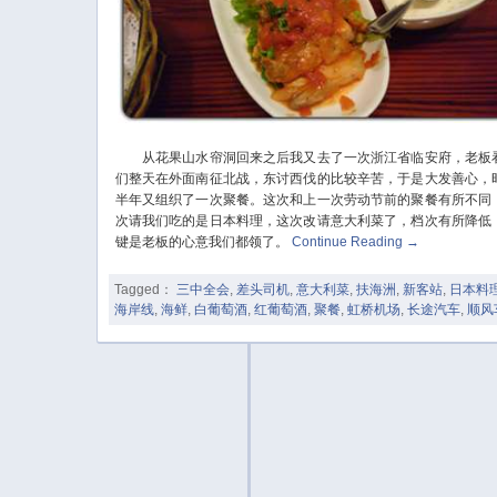
从花果山水帘洞回来之后我又去了一次浙江省临安府，老板
们整天在外面南征北战，东讨西伐的比较辛苦，于是大发善心，
半年又组织了一次聚餐。这次和上一次劳动节前的聚餐有所不同
次请我们吃的是日本料理，这次改请意大利菜了，档次有所降低
键是老板的心意我们都领了。
Continue Reading
→
Tagged：
三中全会
,
差头司机
,
意大利菜
,
扶海洲
,
新客站
,
日本料
海岸线
,
海鲜
,
白葡萄酒
,
红葡萄酒
,
聚餐
,
虹桥机场
,
长途汽车
,
顺风