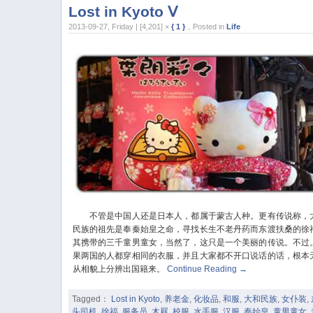
Lost in Kyoto Ⅴ
2013-09-27, Friday | [4,201] ×
{ 1 }
，Posted in
Life
不管是中国人还是日本人，都属于蒙古人种。更有传说称，
民族的祖先是奉秦始皇之命，寻找长生不老丹药而东渡扶桑的徐
其携带的三千童男童女，当然了，这只是一个美丽的传说。不过
果两国的人都穿相同的衣服，并且大家都不开口说话的话，根本
从相貌上分辨出国籍来。
Continue Reading
→
Tagged：
Lost in Kyoto
,
养老金
,
化妆品
,
和服
,
大和民族
,
女仆装
,
头司机
,
徐福
,
服务员
,
木屐
,
校服
,
水手服
,
汉服
,
秦始皇
,
童男童女
,