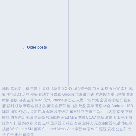
Post navigation
←
Older posts
地铁
笔记本
手机
电影
世界杯
徐家汇
SONY
城乡结合部
节日
帝都
办公室
唱片
地
标
南征北战
足球
差头
参观学习
魔都
Google
淮海路
培训
罗刹风情
桑巴荣耀
非洲
时刻
盗版
电视
蓝牙
iPad
天气
iPhone
身份证
人民广场
外滩
空调
徐小组长
临安
府
裁判
领导
新客站
服务器
英语
自行车
路由器
硬盘
赛季
警察
转会
Android
USB
啤酒
淘宝
幻灯片
港汇广场
金陵
和平饭店
东方航空
东道主
Xperia
内存
保安
下载
微软
调查户口
羊城
诸葛亮
垃圾邮件
iPad Mini
电梯
CCAV
网站
浦东话
太平洋
城
际列车
门票
淘汰赛
光盘
点球
显示器
分科会
奥运
主持人
无线路由器
电话
小组赛
成都
WeChat
MSN
董事长
Lionel Messi
App
奉贤
年假
WIFI
医院
安检
公交车
大
学
广告
电池
南京路