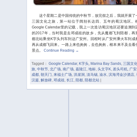
这个星期二是中国传统的中秋节，放完假之后，我就开展了
三国文化之旅，第一站位于阔别长达四、五年的蜀汉地区。
Google Calendar里的记载，我上一次造访蜀汉地区还要追溯到
的2017年，当时我是去邓成祖的故乡，先从魔都飞到陪都，再
都北站乘坐K字头列车到达广安州。回程时从广安州乘火车到成
再从成都飞回来。一路上来也匆匆，去也匆匆，根本来不及去看
景点。
Continue Reading
→
Tagged：
Google Calendar
,
K字头
,
Marina Bay Sands
,
三国文
旅
,
中秋节
,
北广场
,
南广场
,
嘉陵江
,
地标
,
头文字K
,
差头司机
,
广安
成都
,
朝天门
,
来福士广场
,
洪崖洞
,
淡马锡
,
渝水
,
滨海湾金沙酒店
,
汉篇
,
解放碑
,
邓成祖
,
长江
,
陪都
,
陪都北站
|