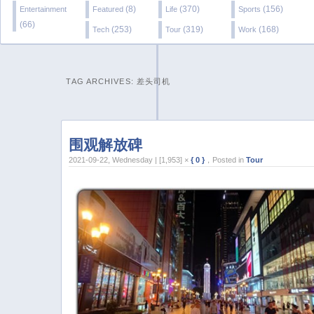
(8)
(370)
(156)
Entertainment
Featured
Life
Sports
(66)
(253)
(319)
(168)
Tech
Tour
Work
TAG ARCHIVES:
差头司机
围观解放碑
2021-09-22, Wednesday | [1,953] ×
{ 0 }
，Posted in
Tour