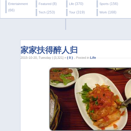
(8)
(370)
(156)
Entertainment
Featured
Life
Sports
(66)
(253)
(319)
(168)
Tech
Tour
Work
家家扶得醉人归
2015-10-20, Tuesday | [3,321] ×
{ 0 }
，Posted in
Life