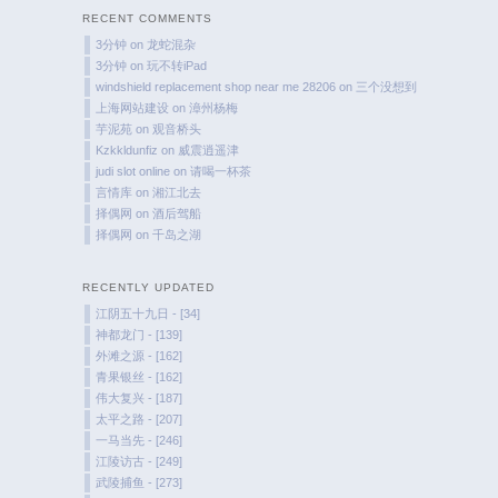
RECENT COMMENTS
3分钟
on
龙蛇混杂
3分钟
on
玩不转iPad
windshield replacement shop near me 28206
on
三个没想到
上海网站建设
on
漳州杨梅
芋泥苑
on
观音桥头
Kzkkldunfiz
on
威震逍遥津
judi slot online
on
请喝一杯茶
言情库
on
湘江北去
择偶网
on
酒后驾船
择偶网
on
千岛之湖
RECENTLY UPDATED
江阴五十九日 - [34]
神都龙门 - [139]
外滩之源 - [162]
青果银丝 - [162]
伟大复兴 - [187]
太平之路 - [207]
一马当先 - [246]
江陵访古 - [249]
武陵捕鱼 - [273]