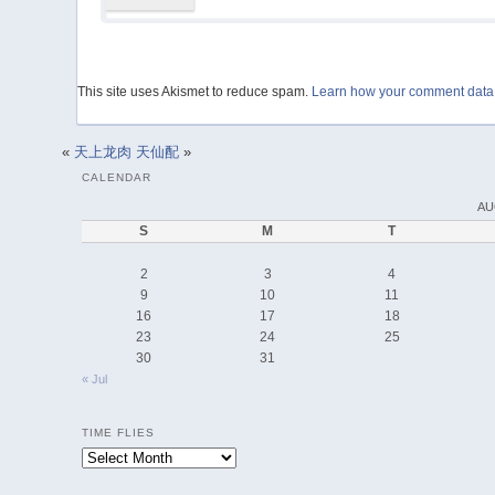
This site uses Akismet to reduce spam.
Learn how your comment data 
«
天上龙肉
天仙配
»
CALENDAR
AU
S
M
T
2
3
4
9
10
11
16
17
18
23
24
25
30
31
« Jul
TIME FLIES
Time
Flies