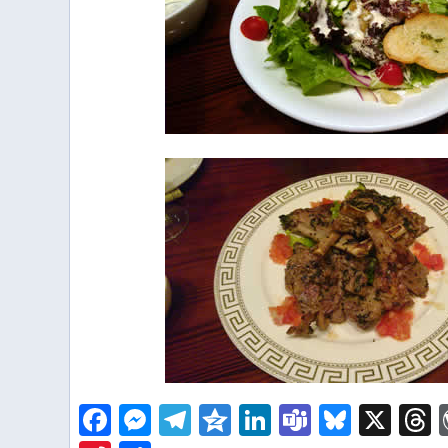
Facebook
Messenger
Telegram
Qzone
LinkedIn
Teams
Bluesk
X