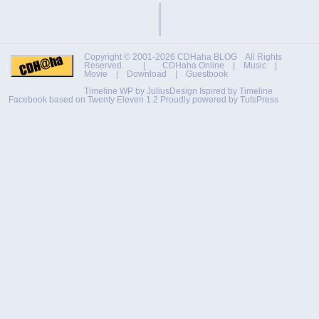
Copyright © 2001-2026
CDHaha BLOG
All Rights
Reserved. |
CDHaha Online
|
Music
|
Movie
|
Download
|
Guestbook
Timeline WP by
JuliusDesign
Ispired by
Timeline
Facebook
based on
Twenty Eleven 1.2
Proudly powered by TutsPress