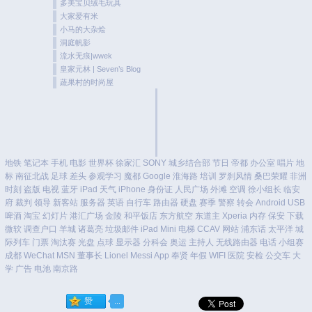
多美宝贝绒毛玩具
大家爱有米
小马的大杂烩
洞庭帆影
流水无痕|wwek
皇家元林 | Seven’s Blog
蔬果村的时尚屋
地铁
笔记本
手机
电影
世界杯
徐家汇
SONY
城乡结合部
节日
帝都
办公室
唱片
地
标
南征北战
足球
差头
参观学习
魔都
Google
淮海路
培训
罗刹风情
桑巴荣耀
非洲
时刻
盗版
电视
蓝牙
iPad
天气
iPhone
身份证
人民广场
外滩
空调
徐小组长
临安
府
裁判
领导
新客站
服务器
英语
自行车
路由器
硬盘
赛季
警察
转会
Android
USB
啤酒
淘宝
幻灯片
港汇广场
金陵
和平饭店
东方航空
东道主
Xperia
内存
保安
下载
微软
调查户口
羊城
诸葛亮
垃圾邮件
iPad Mini
电梯
CCAV
网站
浦东话
太平洋
城
际列车
门票
淘汰赛
光盘
点球
显示器
分科会
奥运
主持人
无线路由器
电话
小组赛
成都
WeChat
MSN
董事长
Lionel Messi
App
奉贤
年假
WIFI
医院
安检
公交车
大
学
广告
电池
南京路