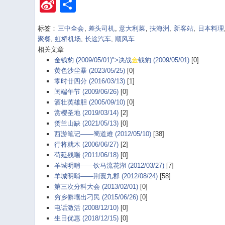
Sina
Share
Weibo
标签：
三中全会
,
差头司机
,
意大利菜
,
扶海洲
,
新客站
,
日本料理
聚餐
,
虹桥机场
,
长途汽车
,
顺风车
相关文章
金钱豹 (2009/05/01)">决战
金
钱豹 (2009/05/01)
[0]
黄色沙尘暴 (2023/05/25)
[0]
零时廿四分 (2016/03/13)
[1]
闰端午节 (2009/06/26)
[0]
酒壮英雄胆 (2005/09/10)
[0]
赏樱圣地 (2019/03/14)
[2]
贺兰山缺 (2021/05/13)
[0]
西游笔记——蜀道难 (2012/05/10)
[38]
行将就木 (2006/06/27)
[2]
苟延残喘 (2011/06/18)
[0]
羊城明哨——饮马流花湖 (2012/03/27)
[7]
羊城明哨——荆襄九郡 (2012/08/24)
[58]
第三次分科大会 (2013/02/01)
[0]
穷乡僻壤出刁民 (2015/06/26)
[0]
电话激活 (2008/12/10)
[0]
生日优惠 (2018/12/15)
[0]