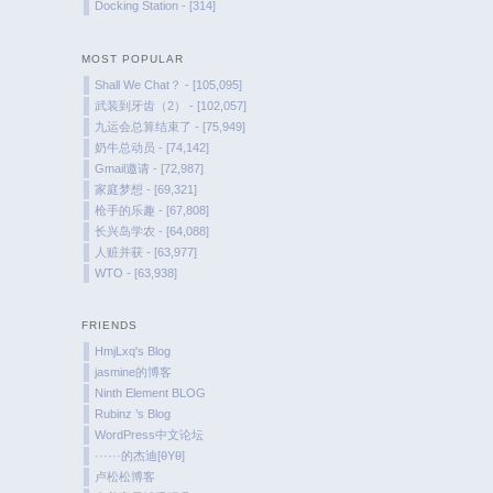
Docking Station - [314]
MOST POPULAR
Shall We Chat？ - [105,095]
武装到牙齿（2） - [102,057]
九运会总算结束了 - [75,949]
奶牛总动员 - [74,142]
Gmail邀请 - [72,987]
家庭梦想 - [69,321]
枪手的乐趣 - [67,808]
长兴岛学农 - [64,088]
人赃并获 - [63,977]
WTO - [63,938]
FRIENDS
HmjLxq's Blog
jasmine的博客
Ninth Element BLOG
Rubinz ’s Blog
WordPress中文论坛
······的杰迪[θYθ]
卢松松博客