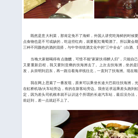
既然是意大利菜，那肯定免不了海鲜，外国人讲究吃海鲜的时候要
点食物也是不可或缺的，吃这些红肉，就要配红葡萄酒了。所以聚会
三种不同颜色的酒的混搭，与中华传统酒文化中的“三中全会”（白酒、
当晚大家都喝得有点微醺，可惜不能“家家扶得醉人归”，只能自己
又要重新启程，我又要到贫瘠的扶海洲去了。上次去扶海洲，坐的是
发，从崇明到启东，再一路沿着海岸线往北，一直到了扶海洲。现在顺
我在网上思索了一番发现，原来可以乘坐长途大巴前往扶海洲，光
在虹桥机场/火车站旁边，有的在新客站旁边。我舍近求远乘差头跑到
定，因为差头司机根本就不认识这个所谓的长途汽车站，最后没办法
前赶到，差一点就赶不上了。